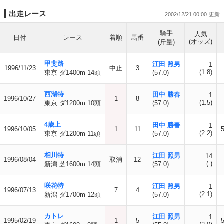
出走レース
2002/12/21 00:00
騎手
人気
日付
レース
着順
馬番
(オッズ)
(斤量)
甲斐路
江田 照男
1
1996/11/23
中止
3
(1.8)
東京 ダ1400m 14頭
(57.0)
西湖特
田中 勝春
1
1996/10/27
1
8
(1.5)
東京 ダ1200m 10頭
(57.0)
4歳上
田中 勝春
1
1996/10/05
1
11
(2.2)
東京 ダ1200m 11頭
(57.0)
相川特
江田 照男
14
1996/08/04
取消
12
(-)
新潟 芝1600m 14頭
(57.0)
咲花特
江田 照男
1
1996/07/13
7
4
(2.1)
新潟 ダ1700m 12頭
(57.0)
カトレ
江田 照男
1
1995/02/19
1
5