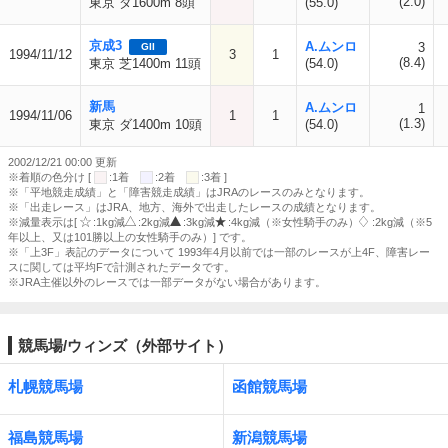
(2.0)
東京 ダ1600m 8頭
(55.0)
京成3
A.ムンロ
3
GII
1994/11/12
3
1
(8.4)
東京 芝1400m 11頭
(54.0)
新馬
A.ムンロ
1
1994/11/06
1
1
(1.3)
東京 ダ1400m 10頭
(54.0)
2002/12/21 00:00 更新
※着順の色分け [
:1着
:2着
:3着 ]
※「平地競走成績」と「障害競走成績」はJRAのレースのみとなります。
※「出走レース」はJRA、地方、海外で出走したレースの成績となります。
※減量表示は[
:1kg減
:2kg減
:3kg減
:4kg減（※女性騎手のみ）
:2kg減（※5
年以上、又は101勝以上の女性騎手のみ）] です。
※「上3F」表記のデータについて 1993年4月以前では一部のレースが上4F、障害レー
スに関しては平均Fで計測されたデータです。
※JRA主催以外のレースでは一部データがない場合があります。
競馬場/ウィンズ（外部サイト）
札幌競馬場
函館競馬場
福島競馬場
新潟競馬場