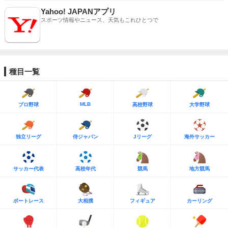
Yahoo! JAPANアプリ
スポーツ情報やニュース、天気もこれひとつで
種目一覧
MLB
プロ野球
高校野球
大学野球
独立リーグ
侍ジャパン
Jリーグ
海外サッカー
サッカー代表
高校年代
競馬
地方競馬
ボートレース
大相撲
フィギュア
カーリング