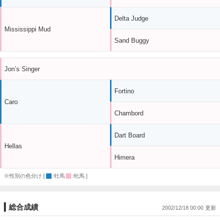
Delta Judge
Mississippi Mud
Sand Buggy
Jon’s Singer
Fortino
Caro
Chambord
Dart Board
Hellas
Himera
※性別の色分け [
:牡馬
:牝馬 ]
総合成績
2002/12/18 00:00