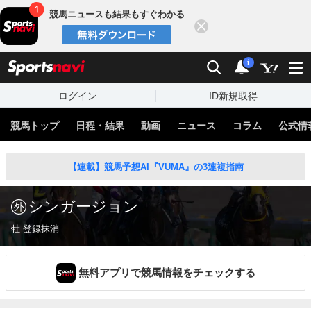
競馬ニュースも結果もすぐわかる
閉じる
スポーツナビ
検索
通知
i
ログイン
ID新規取得
競馬トップ
日程・結果
動画
ニュース
コラム
公式情
【連載】競馬予想AI『VUMA』の3連複指南
シンガージョン
牡 登録抹消
無料アプリで競馬情報をチェックする