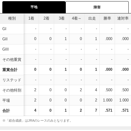
平地
障害
種別
1着
2着
3着
4着～
出走
勝率
連対率
-
-
-
-
-
-
-
GI
0
0
1
0
1
.000
.000
GII
-
-
-
-
-
-
-
GIII
-
-
-
-
-
-
-
その他重賞
0
0
1
0
1
.000
.000
重賞合計
-
-
-
-
-
-
-
リステッド
2
0
0
2
4
.500
.500
その他特別
2
0
0
0
2
1.000
1.000
平場
4
0
1
2
7
.571
.571
合計
※「総合成績」はJRAのレースのみとなります。