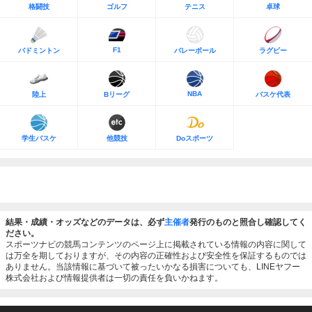
格闘技
ゴルフ
テニス
卓球
F1
バドミントン
バレーボール
ラグビー
NBA
陸上
Bリーグ
バスケ代表
学生バスケ
他競技
Doスポーツ
結果・成績・オッズなどのデータは、必ず
主催者
発行のものと照合し確認してく
ださい。
スポーツナビの競馬コンテンツのページ上に掲載されている情報の内容に関して
は万全を期しておりますが、その内容の正確性および安全性を保証するものでは
ありません。当該情報に基づいて被ったいかなる損害についても、LINEヤフー
株式会社および情報提供者は一切の責任を負いかねます。