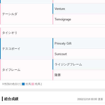
Venture
テーシルダ
Temoignage
タイシオリ
Princely Gift
テスコボーイ
Suncourt
ライジングフレーム
タイフレーム
隆勝
※性別の色分け [
:牡馬
:牝馬 ]
総合成績
2002/12/18 00:00