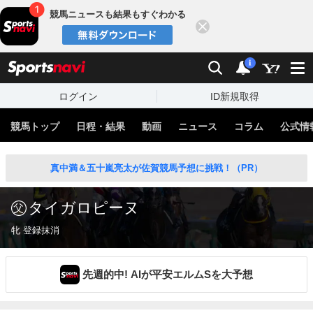
競馬ニュースも結果もすぐわかる
閉じる
スポーツナビ
検索
通知
i
ログイン
ID新規取得
競馬トップ
日程・結果
動画
ニュース
コラム
公式情
真中満＆五十嵐亮太が佐賀競馬予想に挑戦！（PR）
タイガロピーヌ
牝 登録抹消
先週的中! AIが平安エルムSを大予想