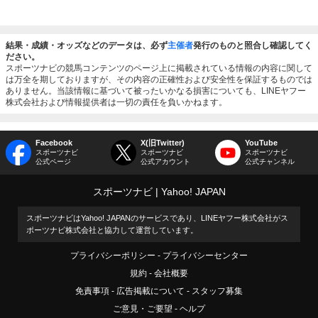
結果・成績・オッズなどのデータは、必ず
主催者
発行のものと照合し確認してく
ださい。
スポーツナビの競馬コンテンツのページ上に掲載されている情報の内容に関して
は万全を期しておりますが、その内容の正確性および安全性を保証するものでは
ありません。当該情報に基づいて被ったいかなる損害についても、LINEヤフー
株式会社および情報提供者は一切の責任を負いかねます。
Facebook
X(旧Twitter)
YouTube
スポーツナビ
スポーツナビ
スポーツナビ
公式ページ
公式アカウント
公式チャンネル
スポーツナビ
Yahoo! JAPAN
スポーツナビはYahoo! JAPANのサービスであり、LINEヤフー株式会社がス
ポーツナビ株式会社と協力して運営しています。
プライバシーポリシー
プライバシーセンター
規約
会社概要
免責事項
広告掲載について
スタッフ募集
ご意見・ご要望
ヘルプ