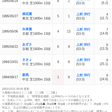
1995/06/24
8
2
(5.2)
中京 芝1000m 12頭
(53.0)
桐花賞
上村 洋行
4
1995/05/27
5
1
(11.7)
東京 芝1400m 14頭
(53.0)
矢車賞
上村 洋行
7
1995/05/06
4
13
(14.8)
京都 芝1600m 13頭
(53.0)
あずさ
上村 洋行
6
1995/04/22
6
9
(13.3)
京都 芝1600m 10頭
(53.0)
ききょ
上村 洋行
8
1994/10/01
9
8
(25.1)
中京 芝1200m 16頭
(53.0)
新馬
上村 洋行
9
1994/09/17
1
8
(24.6)
中京 芝1200m 15頭
(53.0)
2002/12/21 00:00 更新
※着順の色分け [
:1着
:2着
:3着 ]
※「平地競走成績」と「障害競走成績」はJRAのレースのみとなります。
※「出走レース」はJRA、地方、海外で出走したレースの成績となります。
※減量表示は[
:1kg減
:2kg減
:3kg減
:4kg減（※女性騎手のみ）
:2kg減（※5
年以上、又は101勝以上の女性騎手のみ）] です。
※「上3F」表記のデータについて 1993年4月以前では一部のレースが上4F、障害レー