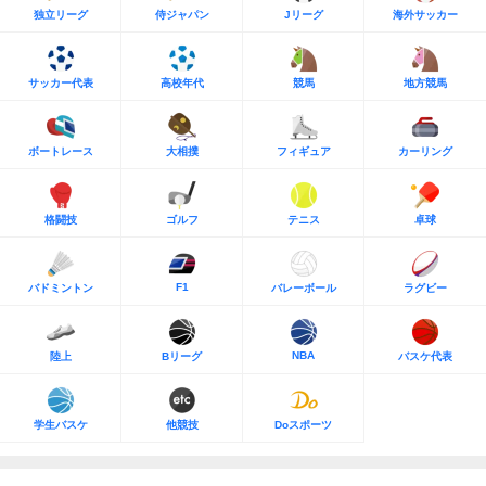
独立リーグ
侍ジャパン
Jリーグ
海外サッカー
サッカー代表
高校年代
競馬
地方競馬
ボートレース
大相撲
フィギュア
カーリング
格闘技
ゴルフ
テニス
卓球
F1
バドミントン
バレーボール
ラグビー
NBA
陸上
Bリーグ
バスケ代表
学生バスケ
他競技
Doスポーツ