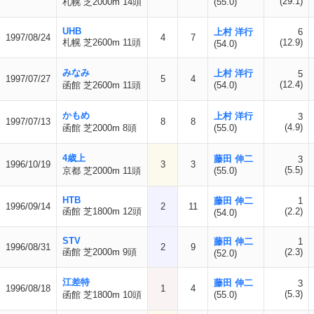
(29.1)
札幌 芝2000m 14頭
(55.0)
UHB
上村 洋行
6
1997/08/24
4
7
札幌 芝2600m 11頭
(12.9)
(54.0)
みなみ
上村 洋行
5
1997/07/27
5
4
(12.4)
函館 芝2600m 11頭
(54.0)
かもめ
上村 洋行
3
1997/07/13
8
8
(4.9)
函館 芝2000m 8頭
(55.0)
4歳上
藤田 伸二
3
1996/10/19
3
3
(5.5)
京都 芝2000m 11頭
(55.0)
HTB
藤田 伸二
1
1996/09/14
2
11
函館 芝1800m 12頭
(2.2)
(54.0)
STV
藤田 伸二
1
1996/08/31
2
9
函館 芝2000m 9頭
(2.3)
(52.0)
江差特
藤田 伸二
3
1996/08/18
1
4
(5.3)
函館 芝1800m 10頭
(55.0)