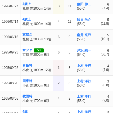
4歳上
藤田 伸二
6
1996/07/27
3
11
(7.4)
札幌 芝2000m 14頭
(55.0)
4歳上
須貝 尚介
5
1996/07/14
4
11
(11.8)
札幌 芝1800m 14頭
(55.0)
恵庭岳
南井 克巳
5
1996/06/15
6
9
(10.1)
札幌 芝2000m 13頭
(55.0)
サファ
芹沢 純一
6
GIII
1995/09/23
6
5
(36.7)
京都 芝2000m 9頭
(54.0)
青島特
上村 洋行
4
1995/09/02
1
3
(4.9)
小倉 芝1800m 12頭
(53.0)
国東特
上村 洋行
3
1995/08/20
2
8
(6.8)
小倉 芝1800m 9頭
(53.0)
牧園特
上村 洋行
4
1995/08/05
4
2
(7.0)
小倉 芝1700m 9頭
(53.0)
4歳
上村 洋行
3