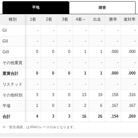
平地
障害
種別
1着
2着
3着
4着～
出走
勝率
連対率
-
-
-
-
-
-
-
GI
-
-
-
-
-
-
-
GII
0
0
0
1
1
.000
.000
GIII
-
-
-
-
-
-
-
その他重賞
0
0
0
1
1
.000
.000
重賞合計
-
-
-
-
-
-
-
リステッド
3
3
0
13
19
.158
.316
その他特別
1
0
3
2
6
.167
.167
平場
4
3
3
16
26
.154
.269
合計
※「総合成績」はJRAのレースのみとなります。