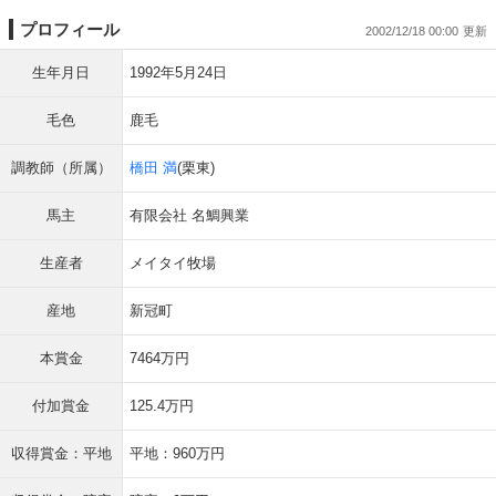
プロフィール
2002/12/18 00:00
生年月日
1992年5月24日
毛色
鹿毛
調教師（所属）
橋田 満
(栗東)
馬主
有限会社 名鯛興業
生産者
メイタイ牧場
産地
新冠町
本賞金
7464万円
付加賞金
125.4万円
収得賞金：平地
平地：960万円