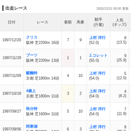
出走レース
2002/12/21 00:00
騎手
人気
日付
レース
着順
馬番
(オッズ)
(斤量)
クリス
上村 洋行
8
1997/12/20
7
9
(13.5)
阪神 芝2200m 16頭
(52.0)
ブーツ
J.コレット
9
1997/11/29
1
1
(25.9)
阪神 芝2200m 13頭
(55.0)
醍醐特
上村 洋行
5
1997/11/09
4
10
(12.0)
京都 芝1800m 14頭
(54.0)
4歳上
上村 洋行
4
1997/10/18
3
2
(8.2)
京都 芝1800m 11頭
(54.0)
秋分特
上村 洋行
7
1997/09/27
5
10
(11.9)
阪神 芝1600m 11頭
(54.0)
阿寒湖
上村 洋行
8
1997/09/06
6
3