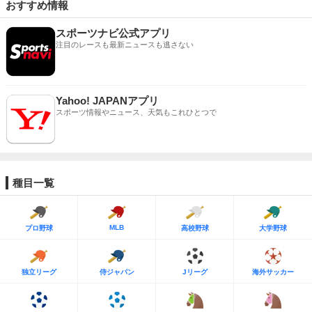
おすすめ情報
スポーツナビ公式アプリ
注目のレースも最新ニュースも逃さない
Yahoo! JAPANアプリ
スポーツ情報やニュース、天気もこれひとつで
種目一覧
MLB
プロ野球
高校野球
大学野球
独立リーグ
侍ジャパン
Jリーグ
海外サッカー