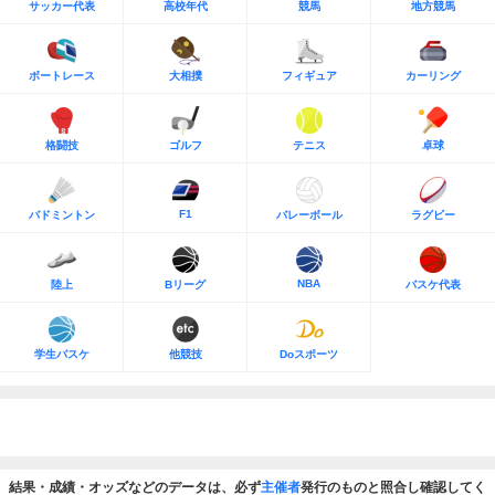
サッカー代表
高校年代
競馬
地方競馬
ボートレース
大相撲
フィギュア
カーリング
格闘技
ゴルフ
テニス
卓球
F1
バドミントン
バレーボール
ラグビー
NBA
陸上
Bリーグ
バスケ代表
学生バスケ
他競技
Doスポーツ
結果・成績・オッズなどのデータは、必ず
主催者
発行のものと照合し確認してく