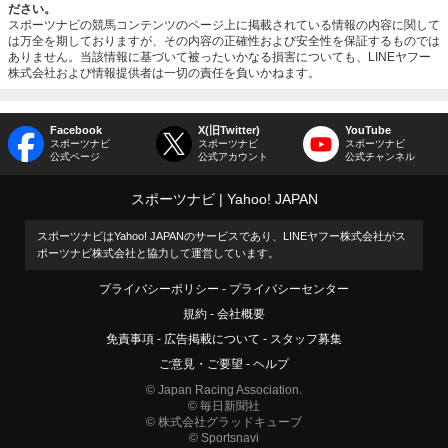
ださい。
スポーツナビの競馬コンテンツのページ上に掲載されている情報の内容に関して
は万全を期しておりますが、その内容の正確性および安全性を保証するものでは
ありません。当該情報に基づいて被ったいかなる損害についても、LINEヤフー
株式会社および情報提供者は一切の責任を負いかねます。
Facebook
X(旧Twitter)
YouTube
スポーツナビ
スポーツナビ
スポーツナビ
公式ページ
公式アカウント
公式チャンネル
スポーツナビ
Yahoo! JAPAN
スポーツナビはYahoo! JAPANのサービスであり、LINEヤフー株式会社がス
ポーツナビ株式会社と協力して運営しています。
プライバシーポリシー
プライバシーセンター
規約
会社概要
免責事項
広告掲載について
スタッフ募集
ご意見・ご要望
ヘルプ
© Japan Racing Association.
© 毎日新聞社
© 株式会社グラッドキューブ
© Sportsnavi