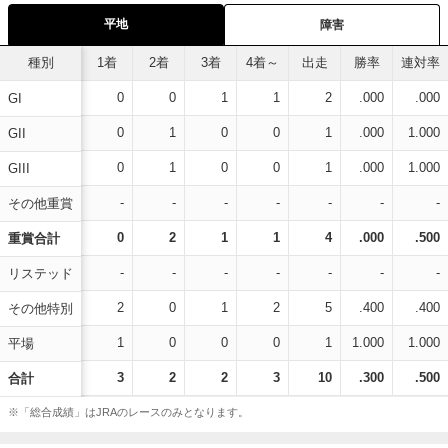
平地
障害
種別
1着
2着
3着
4着～
出走
勝率
連対率
0
0
1
1
2
.000
.000
GI
0
1
0
0
1
.000
1.000
GII
0
1
0
0
1
.000
1.000
GIII
-
-
-
-
-
-
-
その他重賞
0
2
1
1
4
.000
.500
重賞合計
-
-
-
-
-
-
-
リステッド
2
0
1
2
5
.400
.400
その他特別
1
0
0
0
1
1.000
1.000
平場
3
2
2
3
10
.300
.500
合計
※「総合成績」はJRAのレースのみとなります。