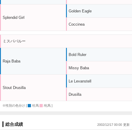
Golden Eagle
Splendid Girl
Coccinea
ミスババルー
Bold Ruler
Raja Baba
Missy Baba
Le Levanstell
Stout Drusilla
Drusilla
※性別の色分け [
:牡馬
:牝馬 ]
総合成績
2002/12/17 00:00