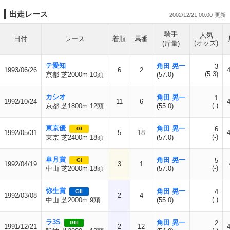
出走レース
2002/12/21 00:00
騎手
人気
日付
レース
着順
馬番
(オッズ)
(斤量)
テ愛知
角田 晃一
3
1993/06/26
6
2
(5.3)
京都 芝2000m 10頭
(57.0)
カシオ
角田 晃一
1
1992/10/24
11
6
(-)
京都 芝1800m 12頭
(55.0)
東京優
角田 晃一
6
GI
1992/05/31
5
18
(-)
東京 芝2400m 18頭
(57.0)
皐月賞
角田 晃一
5
GI
1992/04/19
3
1
(-)
中山 芝2000m 18頭
(57.0)
弥生賞
角田 晃一
4
GII
1992/03/08
2
4
(-)
中山 芝2000m 9頭
(55.0)
ラ3S
角田 晃一
2
GIII
1991/12/21
2
12