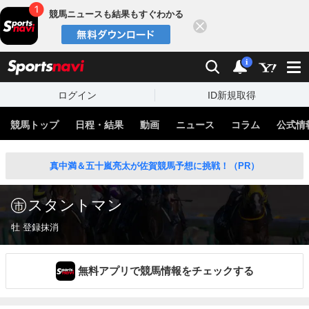
競馬ニュースも結果もすぐわかる
閉じる
スポーツナビ
検索
通知
i
ログイン
ID新規取得
競馬トップ
日程・結果
動画
ニュース
コラム
公式情
真中満＆五十嵐亮太が佐賀競馬予想に挑戦！（PR）
スタントマン
牡 登録抹消
無料アプリで競馬情報をチェックする