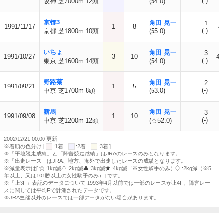
(-)
阪神 芝2000m 12頭
(54.0)
京都3
角田 晃一
1
1991/11/17
1
8
(-)
京都 芝1800m 10頭
(55.0)
いちょ
角田 晃一
3
1991/10/27
3
10
(-)
東京 芝1600m 14頭
(54.0)
野路菊
角田 晃一
2
1991/09/21
1
5
(-)
中京 芝1700m 8頭
(53.0)
新馬
角田 晃一
3
1991/09/08
1
10
(-)
中京 芝1200m 12頭
(☆52.0)
2002/12/21 00:00 更新
※着順の色分け [
:1着
:2着
:3着 ]
※「平地競走成績」と「障害競走成績」はJRAのレースのみとなります。
※「出走レース」はJRA、地方、海外で出走したレースの成績となります。
※減量表示は[
:1kg減
:2kg減
:3kg減
:4kg減（※女性騎手のみ）
:2kg減（※5
年以上、又は101勝以上の女性騎手のみ）] です。
※「上3F」表記のデータについて 1993年4月以前では一部のレースが上4F、障害レー
スに関しては平均Fで計測されたデータです。
※JRA主催以外のレースでは一部データがない場合があります。