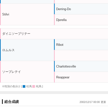
Derring-Do
Stilvi
Djerella
ダイニソープリテー
Ribot
ロムルス
Charlottesville
ソープレテイ
Reappear
※性別の色分け [
:牡馬
:牝馬 ]
総合成績
2002/12/17 00:00