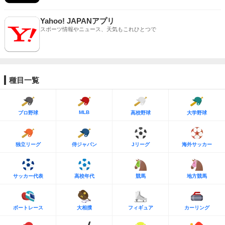
Yahoo! JAPANアプリ
スポーツ情報やニュース、天気もこれひとつで
種目一覧
MLB
プロ野球
高校野球
大学野球
独立リーグ
侍ジャパン
Jリーグ
海外サッカー
サッカー代表
高校年代
競馬
地方競馬
ボートレース
大相撲
フィギュア
カーリング