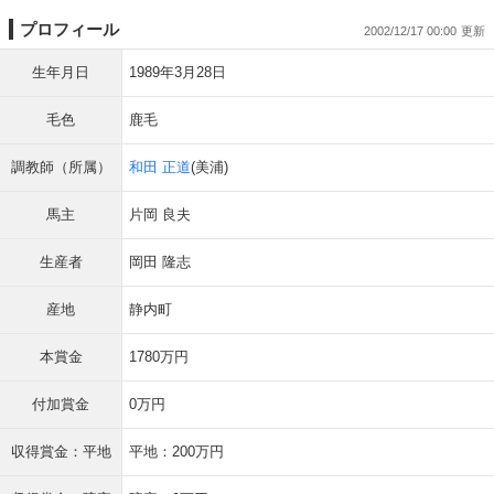
プロフィール
2002/12/17 00:00
生年月日
1989年3月28日
毛色
鹿毛
調教師（所属）
和田 正道
(美浦)
馬主
片岡 良夫
生産者
岡田 隆志
産地
静内町
本賞金
1780万円
付加賞金
0万円
収得賞金：平地
平地：200万円