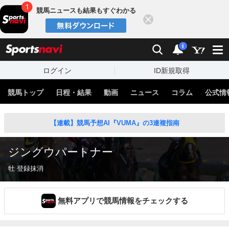
競馬ニュースも結果もすぐわかる
閉じる
スポーツナビ
検索
通知
i
ログイン
ID新規取得
競馬トップ
日程・結果
動画
ニュース
コラム
公式情
【連載】競馬予想AI『VUMA』の3連複指南
ジングウパートナー
牡 登録抹消
無料アプリで競馬情報をチェックする