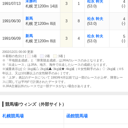
未勝利
松永 幹夫
4
1991/07/13
3
1
(-)
札幌 芝1200m 14頭
(53.0)
新馬
松永 幹夫
4
1991/06/30
3
8
(-)
札幌 芝1200m 8頭
(53.0)
新馬
松永 幹夫
5
1991/06/09
3
4
(-)
札幌 芝1200m 8頭
(53.0)
2002/12/21 00:00 更新
※着順の色分け [
:1着
:2着
:3着 ]
※「平地競走成績」と「障害競走成績」はJRAのレースのみとなります。
※「出走レース」はJRA、地方、海外で出走したレースの成績となります。
※減量表示は[
:1kg減
:2kg減
:3kg減
:4kg減（※女性騎手のみ）
:2kg減（※5
年以上、又は101勝以上の女性騎手のみ）] です。
※「上3F」表記のデータについて 1993年4月以前では一部のレースが上4F、障害レー
スに関しては平均Fで計測されたデータです。
※JRA主催以外のレースでは一部データがない場合があります。
競馬場/ウィンズ（外部サイト）
札幌競馬場
函館競馬場