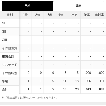
平地
障害
種別
1着
2着
3着
4着～
出走
勝率
連対率
-
-
-
-
-
-
-
GI
-
-
-
-
-
-
-
GII
-
-
-
-
-
-
-
GIII
-
-
-
-
-
-
-
その他重賞
-
-
-
-
-
-
-
重賞合計
-
-
-
-
-
-
-
リステッド
0
0
0
5
5
.000
.000
その他特別
1
1
5
11
18
.056
.111
平場
1
1
5
16
23
.043
.087
合計
※「総合成績」はJRAのレースのみとなります。