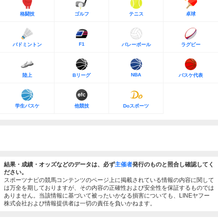
格闘技
ゴルフ
テニス
卓球
F1
バドミントン
バレーボール
ラグビー
NBA
陸上
Bリーグ
バスケ代表
学生バスケ
他競技
Doスポーツ
結果・成績・オッズなどのデータは、必ず
主催者
発行のものと照合し確認してく
ださい。
スポーツナビの競馬コンテンツのページ上に掲載されている情報の内容に関して
は万全を期しておりますが、その内容の正確性および安全性を保証するものでは
ありません。当該情報に基づいて被ったいかなる損害についても、LINEヤフー
株式会社および情報提供者は一切の責任を負いかねます。