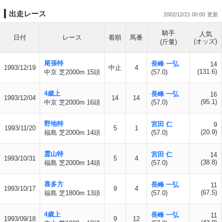
出走レース
2002/12/21 00:00
騎手
人気
日付
レース
着順
馬番
(オッズ)
(斤量)
尾張特
長峰 一弘
14
1993/12/19
中止
4
(131.6)
中京 芝2000m 15頭
(57.0)
4歳上
長峰 一弘
16
1993/12/04
14
14
(95.1)
中京 芝2000m 16頭
(57.0)
野地特
宮田 仁
9
1993/11/20
5
1
(20.9)
福島 芝2000m 14頭
(57.0)
霊山特
宮田 仁
14
1993/10/31
5
4
(38.8)
福島 芝2000m 14頭
(57.0)
喜多方
長峰 一弘
11
1993/10/17
9
4
(67.5)
福島 芝1800m 13頭
(57.0)
4歳上
長峰 一弘
11
1993/09/18
9
12