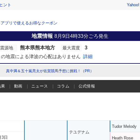
ヒント
Yahoo
、アプリで使えるお得なクーポン
地震情報
8月9日4時33分ごろ発生
熊本県熊本地方
3
震源地
最大震度
この地震による津波の心配はありません
詳細
真中満＆五十嵐亮太が佐賀競馬予想に挑戦！（PR）
結果
動画
ニュース
コラム
公式情報
Tudor Melody
テユデナム
月3日
Heath Rose