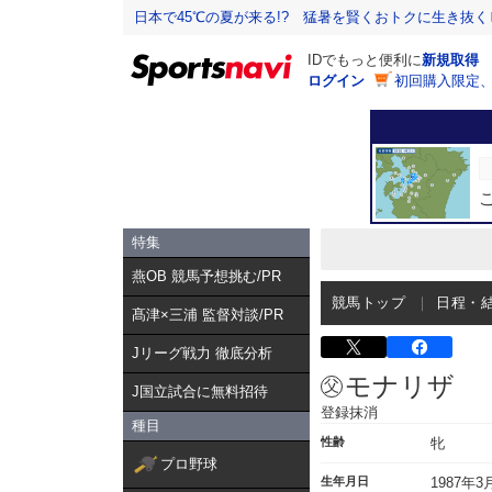
日本で45℃の夏が来る!? 猛暑を賢くおトクに生き抜く
IDでもっと便利に
新規取得
ログイン
初回購入限定
特集
燕OB 競馬予想挑む/PR
競馬トップ
日程・
髙津×三浦 監督対談/PR
Jリーグ戦力 徹底分析
モナリザ
J国立試合に無料招待
登録抹消
種目
性齢
牝
プロ野球
生年月日
1987年3