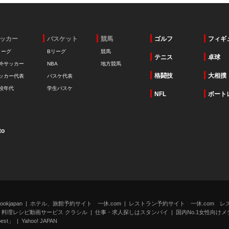
ッカー
バスケット
競馬
ゴルフ
フィギ
リーグ
Bリーグ
競馬
テニス
卓球
外サッカー
NBA
地方競馬
格闘技
大相撲
ッカー代表
バスケ代表
校年代
学生バスケ
NFL
ボート
to
kjapan
ホテル、旅館予約サイト 一休.com
レストラン予約サイト 一休.com レ
料理レシピ動画サービス クラシル
仕事・求人探しはスタンバイ
国内No.1女性向けメデ
st」
Yahoo! JAPAN