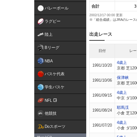
合計
3
バレーボール
2002/12/17 00:00 更新
※「総合成績」はJRAのレー
ラグビー
出走レース
陸上
Bリーグ
日付
レー
NBA
4歳上
1991/10/20
京都 芝120
バスケ代表
保津峡
1991/10/06
京都 芝160
学生バスケ
4歳上
1991/09/15
中京 ダ100
NFL
耶馬渓
1991/08/24
小倉 芝120
他競技
4歳上
1991/07/20
Doスポーツ
小倉 ダ100