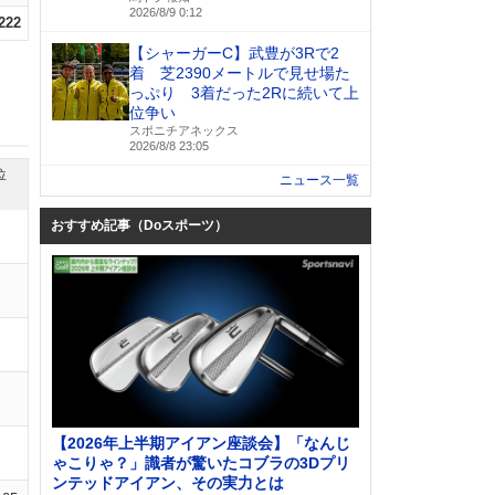
2026/8/9 0:12
.222
【シャーガーC】武豊が3Rで2
着 芝2390メートルで見せ場た
っぷり 3着だった2Rに続いて上
位争い
スポニチアネックス
2026/8/8 23:05
位
ニュース一覧
おすすめ記事（Doスポーツ）
【2026年上半期アイアン座談会】「なんじ
ゃこりゃ？」識者が驚いたコブラの3Dプリ
ンテッドアイアン、その実力とは