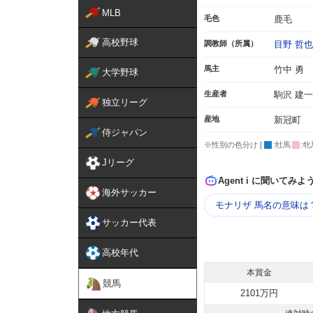
MLB
毛色
鹿毛
高校野球
調教師（所属）
目野 哲也
馬主
竹中 勇
大学野球
生産者
駒沢 建
独立リーグ
産地
新冠町
侍ジャパン
※性別の色分け [
:牡馬
:牝
Jリーグ
Agent i に聞いてみよ
海外サッカー
モナリザ 馬名の意味は
サッカー代表
高校年代
本賞金
競馬
2101万円