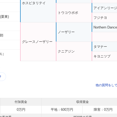
ホスピタリテイ
アイアンリー
トウコウポポ
(栗東)
フジチヨ
Northern Dance
ノーザリー
一郎
グレースノーザリー
タマナー
クニアジン
馬 ]
キヨニツプ
う
？
他の質問をし
付加賞金
収得賞金
0万円
平地：600万円
障害：0万円