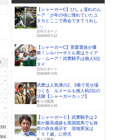
【シャーガーC】びしょ濡れのム
ーア「少年の頃に憧れていたユ
タカとここで再会できてうれし
い」
日刊スポーツ
2026/8/9 3:12
【シャーガーC】英愛選抜が優
勝！シルバーサドル賞はライア
ン・ムーア！武豊騎手は個人5位
率
タイ
日刊スポーツ
-
2026/8/9 3:05
-
武豊は人気薄の2、3着で見せ場
-
つくる ルメールも個人戦2位の
活躍【シャーガーカップ】
-
東スポ競馬
2026/8/9 0:45
-
【シャーガーＣ】武豊騎手は２
-
着が最高成績も英国競馬でも抜
.000
群の存在感示す 現地実況は
「５７歳」に仰天
.364
馬トク報知