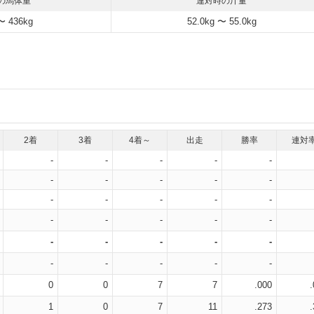
の馬体重
連対時の斤量
〜 436kg
52.0kg 〜 55.0kg
2着
3着
4着～
出走
勝率
連対
-
-
-
-
-
-
-
-
-
-
-
-
-
-
-
-
-
-
-
-
-
-
-
-
-
-
-
-
-
-
0
0
7
7
.000
1
0
7
11
.273