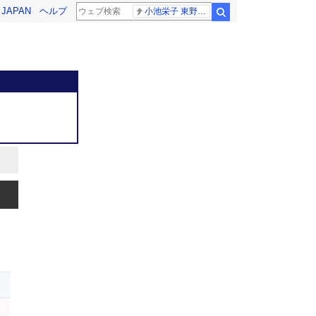
! JAPAN
ヘルプ
小池栄子 東野幸治
検索