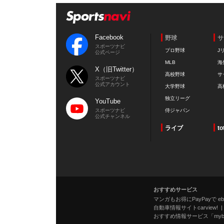
Facebook
野球
サ
スポーツナビ
プロ野球
J
公式ページ
MLB
海
X（旧Twitter）
高校野球
サ
スポーツナビ
公式アカウント
大学野球
高
独立リーグ
YouTube
スポーツナビ
侍ジャパン
公式チャンネル
ライブ
to
おすすめサービス
マンガもお得にPayPayで eboo
自動車情報サイトcarview!
おすすめ情報サービス「mybe