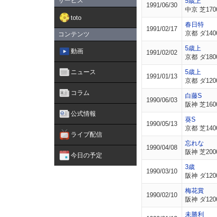
サービス
5歳上
1991/06/30
中京 芝170
toto
春日特
1991/02/17
京都 ダ140
コンテンツ
5歳上
動画
1991/02/02
京都 ダ180
ニュース
5歳上
1991/01/13
京都 ダ120
コラム
白藤S
1990/06/03
阪神 芝160
公式情報
葵S
1990/05/13
京都 芝140
ライブ配信
忘れな
1990/04/08
阪神 芝200
今日の予定
3歳
1990/03/10
阪神 ダ120
梅花賞
1990/02/10
阪神 ダ120
未勝利