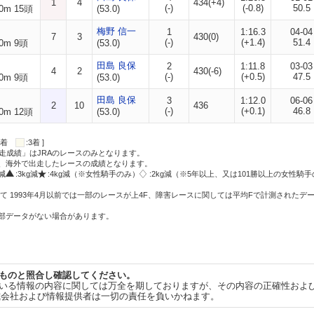
1
4
434(+4)
(-)
(-0.8)
50.5
0m 15頭
(53.0)
梅野 信一
1
1:16.3
04-04
7
3
430(0)
(-)
(+1.4)
51.4
0m 9頭
(53.0)
田島 良保
2
1:11.8
03-03
4
2
430(-6)
(-)
(+0.5)
47.5
0m 9頭
(53.0)
田島 良保
3
1:12.0
06-06
2
10
436
(-)
(+0.1)
46.8
0m 12頭
(53.0)
:2着
:3着 ]
走成績」はJRAのレースのみとなります。
方、海外で出走したレースの成績となります。
g減
:3kg減
:4kg減（※女性騎手のみ）
:2kg減（※5年以上、又は101勝以上の女性騎手
て 1993年4月以前では一部のレースが上4F、障害レースに関しては平均Fで計測されたデ
一部データがない場合があります。
ものと照合し確認してください。
いる情報の内容に関しては万全を期しておりますが、その内容の正確性およ
式会社および情報提供者は一切の責任を負いかねます。