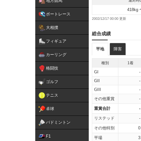
地方競馬
連対時
418kg 
ボートレース
2002/12/17 00:00
大相撲
総合成績
フィギュア
平地
障害
カーリング
種別
1着
格闘技
GI
-
GII
-
ゴルフ
GIII
-
テニス
その他重賞
-
重賞合計
-
卓球
リステッド
-
バドミントン
その他特別
0
F1
平場
3