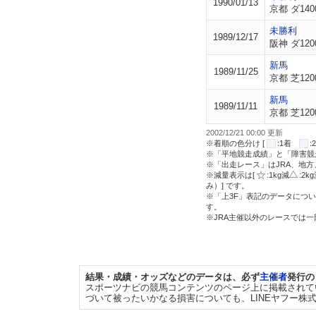
1990/01/13
京都 ダ140
未勝利
1989/12/17
阪神 ダ120
新馬
1989/11/25
京都 芝120
新馬
1989/11/11
京都 芝120
2002/12/21 00:00 更新
※着順の色分け [
:1着
※「平地競走成績」と「障害競
※「出走レース」はJRA、地
※減量表示は[
:1kg減
:2k
み）] です。
※「上3F」表記のデータについ
す。
※JRA主催以外のレースでは
結果・成績・オッズなどのデータは、必ず
主催者
発行の
スポーツナビの競馬コンテンツのページ上に掲載されて
づいて被ったいかなる損害についても、LINEヤフー株