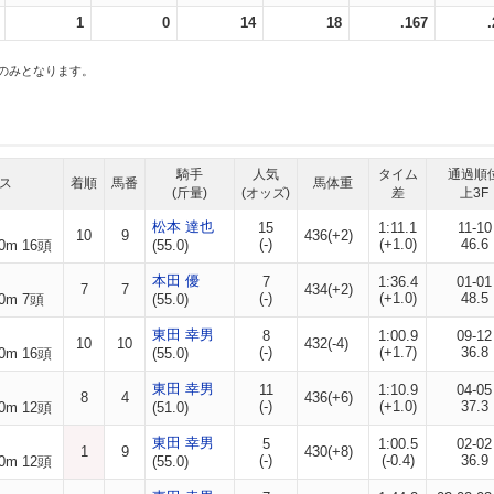
1
0
14
18
.167
スのみとなります。
騎手
人気
タイム
通過順
ス
着順
馬番
馬体重
(斤量)
(オッズ)
差
上3F
松本 達也
15
1:11.1
11-10
10
9
436(+2)
(-)
(+1.0)
46.6
0m 16頭
(55.0)
本田 優
7
1:36.4
01-01
7
7
434(+2)
(-)
(+1.0)
48.5
0m 7頭
(55.0)
東田 幸男
8
1:00.9
09-12
10
10
432(-4)
(-)
(+1.7)
36.8
0m 16頭
(55.0)
東田 幸男
11
1:10.9
04-05
8
4
436(+6)
(-)
(+1.0)
37.3
0m 12頭
(51.0)
東田 幸男
5
1:00.5
02-02
1
9
430(+8)
(-)
(-0.4)
36.9
0m 12頭
(55.0)