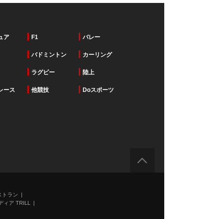
ュア
F1
バレー
バドミントン
カーリング
ラグビー
陸上
レース
他競技
Doスポーツ
ストラン
ィア TRILL