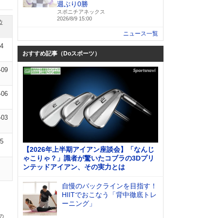
週ぶり0勝
スポニチアネックス
2026/8/9 15:00
位
ニュース一覧
14
おすすめ記事（Doスポーツ）
-09
-06
-03
05
【2026年上半期アイアン座談会】「なんじ
ゃこりゃ？」識者が驚いたコブラの3Dプリ
ンテッドアイアン、その実力とは
自慢のバックラインを目指す！
HIITでおこなう「背中徹底トレ
ーニング」
の