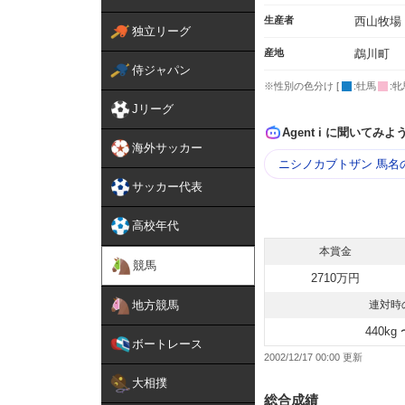
生産者
西山牧場
独立リーグ
産地
鵡川町
侍ジャパン
※性別の色分け [
:牡馬
:牝
Jリーグ
Agent i に聞いてみよ
海外サッカー
ニシノカブトザン 馬名
サッカー代表
高校年代
本賞金
競馬
2710万円
地方競馬
連対時
440kg 
ボートレース
2002/12/17 00:00
大相撲
総合成績