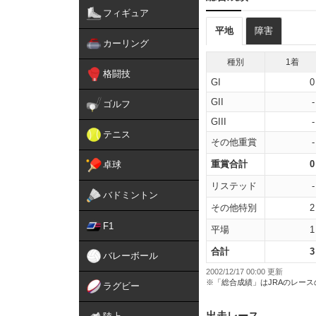
フィギュア
平地
障害
カーリング
種別
1着
格闘技
GI
0
GII
-
ゴルフ
GIII
-
テニス
その他重賞
-
重賞合計
0
卓球
リステッド
-
バドミントン
その他特別
2
F1
平場
1
合計
3
バレーボール
2002/12/17 00:00 更新
※「総合成績」はJRAのレー
ラグビー
出走レース