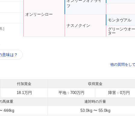
オンリーフオアライ
フ
オンリーシロー
モンタヴアル
ナスノクイン
馬 ]
グリーンウオ
ター
う
の意味は？
他の質問をし
付加賞金
収得賞金
18.1万円
平地：700万円
障害：0万円
の馬体重
連対時の斤量
〜 444kg
53.0kg 〜 55.0kg