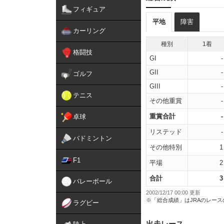
フィギュア
平地
障害
カーリング
種別
1着
格闘技
GI
-
GII
-
ゴルフ
GIII
-
テニス
その他重賞
-
重賞合計
-
卓球
リステッド
-
バドミントン
その他特別
1
F1
平場
2
合計
3
バレーボール
2002/12/17 00:00 更新
※「総合成績」はJRAのレー
ラグビー
出走レース