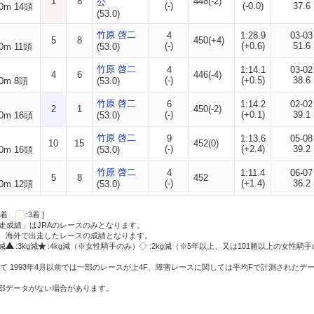
1
8
448(-2)
公
(-)
(-0.0)
37.6
0m 14頭
(53.0)
竹原 啓二
4
1:28.9
03-03
5
8
450(+4)
(-)
(+0.6)
51.6
0m 11頭
(53.0)
竹原 啓二
4
1:14.1
03-02
4
6
446(-4)
(-)
(+0.5)
38.6
0m 8頭
(53.0)
竹原 啓二
6
1:14.2
02-02
2
1
450(-2)
(-)
(+0.1)
39.1
0m 16頭
(53.0)
竹原 啓二
9
1:13.6
05-08
10
15
452(0)
(-)
(+2.4)
39.2
0m 16頭
(53.0)
竹原 啓二
4
1:11.4
06-07
5
8
452
(-)
(+1.4)
36.2
0m 12頭
(53.0)
:2着
:3着 ]
走成績」はJRAのレースのみとなります。
方、海外で出走したレースの成績となります。
g減
:3kg減
:4kg減（※女性騎手のみ）
:2kg減（※5年以上、又は101勝以上の女性騎手
て 1993年4月以前では一部のレースが上4F、障害レースに関しては平均Fで計測されたデ
一部データがない場合があります。