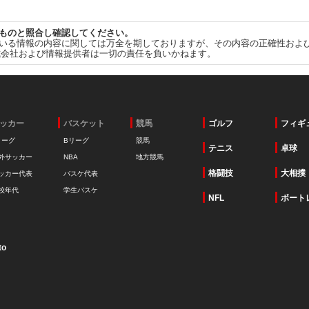
ものと照合し確認してください。
いる情報の内容に関しては万全を期しておりますが、その内容の正確性およ
式会社および情報提供者は一切の責任を負いかねます。
ッカー
バスケット
競馬
ゴルフ
フィギ
リーグ
Bリーグ
競馬
テニス
卓球
外サッカー
NBA
地方競馬
格闘技
大相撲
ッカー代表
バスケ代表
校年代
学生バスケ
NFL
ボート
to