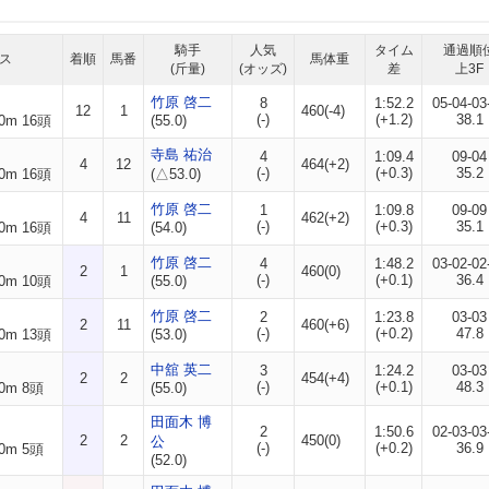
騎手
人気
タイム
通過順
ス
着順
馬番
馬体重
(斤量)
(オッズ)
差
上3F
竹原 啓二
8
1:52.2
05-04-03
12
1
460(-4)
(-)
(+1.2)
38.1
0m 16頭
(55.0)
寺島 祐治
4
1:09.4
09-04
4
12
464(+2)
(-)
(+0.3)
35.2
0m 16頭
(△53.0)
竹原 啓二
1
1:09.8
09-09
4
11
462(+2)
(-)
(+0.3)
35.1
0m 16頭
(54.0)
竹原 啓二
4
1:48.2
03-02-02
2
1
460(0)
(-)
(+0.1)
36.4
0m 10頭
(55.0)
竹原 啓二
2
1:23.8
03-03
2
11
460(+6)
(-)
(+0.2)
47.8
0m 13頭
(53.0)
中舘 英二
3
1:24.2
03-03
2
2
454(+4)
(-)
(+0.1)
48.3
0m 8頭
(55.0)
田面木 博
2
1:50.6
02-03-03
2
2
450(0)
公
(-)
(+0.2)
36.9
0m 5頭
(52.0)