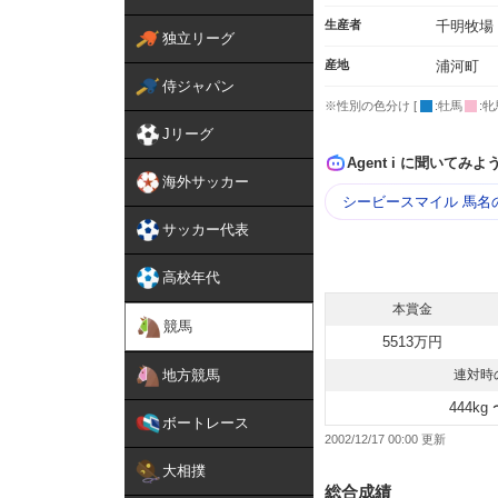
生産者
千明牧場
独立リーグ
産地
浦河町
侍ジャパン
※性別の色分け [
:牡馬
:牝
Jリーグ
Agent i に聞いてみよ
海外サッカー
シービースマイル 馬名
サッカー代表
高校年代
本賞金
競馬
5513万円
地方競馬
連対時
444kg 
ボートレース
2002/12/17 00:00
大相撲
総合成績