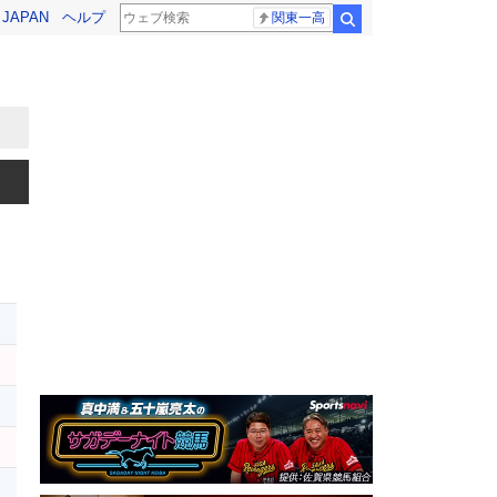
! JAPAN
ヘルプ
関東一高
検索