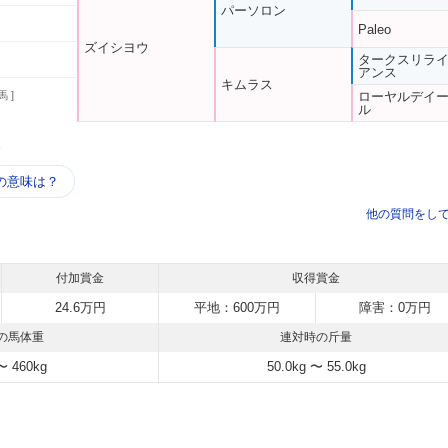
パーソロン
Paleo
ズイシヨウ
タークスリラ
アンス
キムラス
馬 ]
ローヤルデイ
ル
う
の意味は？
他の質問をし
付加賞金
収得賞金
24.6万円
平地：600万円
障害：0万円
の馬体重
連対時の斤量
〜 460kg
50.0kg 〜 55.0kg