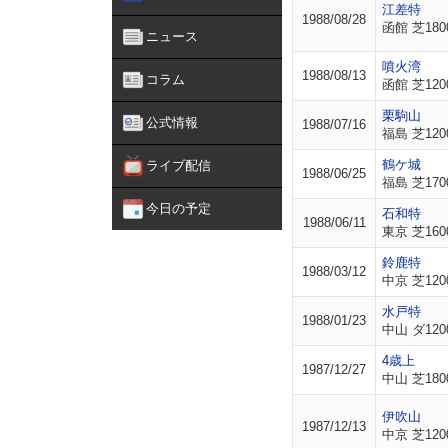
江差特
1988/08/28
函館 芝180
ニュース
噴火湾
1988/08/13
コラム
函館 芝120
栗駒山
公式情報
1988/07/16
福島 芝120
鶴ケ城
ライブ配信
1988/06/25
福島 芝170
今日の予定
石和特
1988/06/11
東京 芝160
鈴鹿特
1988/03/12
中京 芝120
水戸特
1988/01/23
中山 ダ120
4歳上
1987/12/27
中山 芝180
伊吹山
1987/12/13
中京 芝120