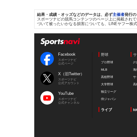
結果・成績・オッズなどのデータは、必ず
主催者
発行の
スポーツナビの競馬コンテンツのページ上に掲載されて
づいて被ったいかなる損害についても、LINEヤフー株
Facebook
野球
サ
スポーツナビ
プロ野球
J
公式ページ
MLB
海
X（旧Twitter）
高校野球
サ
スポーツナビ
公式アカウント
大学野球
高
独立リーグ
YouTube
スポーツナビ
侍ジャパン
公式チャンネル
ライブ
to