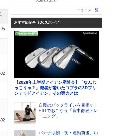
2026/8/8 21:34
ニュース一覧
位
おすすめ記事（Doスポーツ）
-05
-02
【2026年上半期アイアン座談会】「なんじ
ゃこりゃ？」識者が驚いたコブラの3Dプリ
ンテッドアイアン、その実力とは
自慢のバックラインを目指す！
HIITでおこなう「背中徹底トレ
ーニング」
-02
バナナは朝・夜・運動前後、い