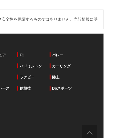
び安全性を保証するものではありません。当該情報に基
ュア
F1
バレー
バドミントン
カーリング
ラグビー
陸上
レース
他競技
Doスポーツ