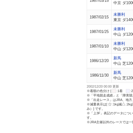
1987/03/15
中京 ダ100
未勝利
1987/02/15
東京 ダ140
未勝利
1987/01/25
中山 ダ120
未勝利
1987/01/10
中山 ダ120
新馬
1986/12/20
中山 芝120
新馬
1986/11/30
中山 芝120
2002/12/20 00:00 更新
※着順の色分け [
:1着
※「平地競走成績」と「障害競
※「出走レース」はJRA、地
※減量表示は[
:1kg減
:2k
み）] です。
※「上3F」表記のデータについ
す。
※JRA主催以外のレースでは