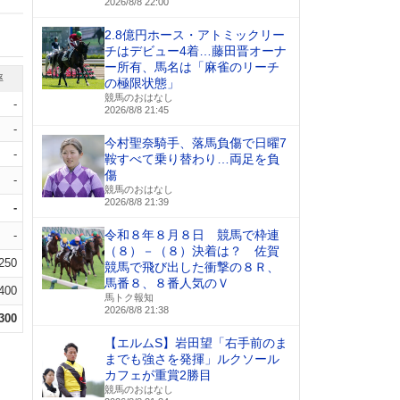
2026/8/8 22:00
2.8億円ホース・アトミックリー
チはデビュー4着…藤田晋オーナ
ー所有、馬名は「麻雀のリーチ
率
の極限状態」
競馬のおはなし
-
2026/8/8 21:45
-
今村聖奈騎手、落馬負傷で日曜7
-
鞍すべて乗り替わり…両足を負
傷
-
競馬のおはなし
2026/8/8 21:39
-
令和８年８月８日 競馬で枠連
-
（８）－（８）決着は？ 佐賀
.250
競馬で飛び出した衝撃の８Ｒ、
馬番８、８番人気のＶ
.400
馬トク報知
2026/8/8 21:38
.300
【エルムS】岩田望「右手前のま
までも強さを発揮」ルクソール
カフェが重賞2勝目
競馬のおはなし