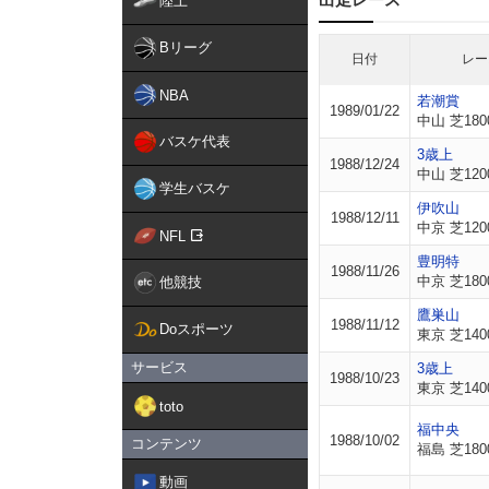
陸上
Bリーグ
日付
レー
NBA
若潮賞
1989/01/22
中山 芝180
バスケ代表
3歳上
1988/12/24
中山 芝120
学生バスケ
伊吹山
1988/12/11
中京 芝120
NFL
豊明特
1988/11/26
中京 芝180
他競技
鷹巣山
1988/11/12
Doスポーツ
東京 芝140
サービス
3歳上
1988/10/23
東京 芝140
toto
福中央
1988/10/02
コンテンツ
福島 芝180
動画