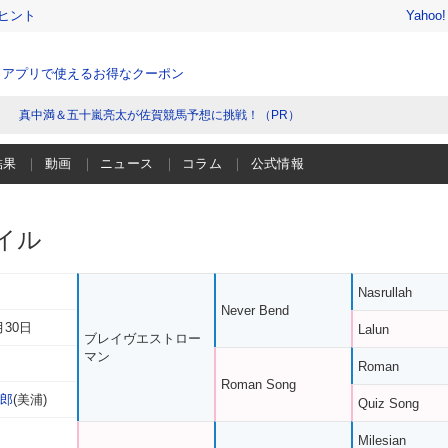
ヒント
Yahoo
、アプリで使えるお得なクーポン
真中満＆五十嵐亮太が佐賀競馬予想に挑戦！（PR）
結果
動画
ニュース
コラム
公式情報
イル
Nasrullah
Never Bend
月30日
Lalun
ブレイヴエストロー
マン
Roman
Roman Song
三郎
(美浦)
Quiz Song
Milesian