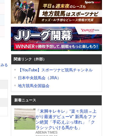
イ
ー
関連リンク（外部）
てみる
【YouTube】スポーツナビ競馬チャンネル
日本中央競馬会（JRA）
地方競馬全国協会
新着ニュース
「末脚キレキレ」“楽々先頭→上
がり最速デビューV” 新馬をファ
ン絶賛「手応えぶっ壊れ」「ク
ラシックいける馬かも」
ABEMA TIMES