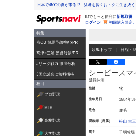
日本で45℃の夏が来る!? 猛暑を賢くおトクに生き抜く
IDでもっと便利に
新規取得
ログイン
初回購入限定
特集
燕OB 競馬予想挑む/PR
競馬トップ
日程・
髙津×三浦 監督対談/PR
Jリーグ戦力 徹底分析
シービースマ
J国立試合に無料招待
登録抹消
種目
性齢
牝
プロ野球
生年月日
1984年3
MLB
毛色
鹿毛
高校野球
調教師（所属）
松山 吉
馬主
千明牧場
大学野球