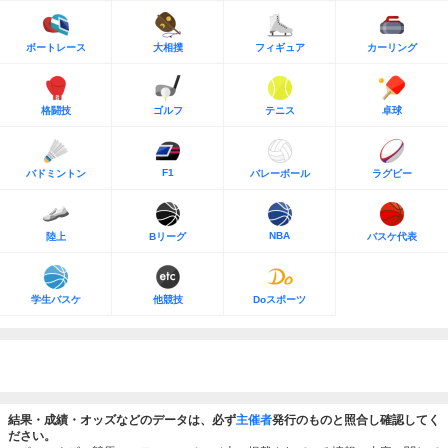
ボートレース
大相撲
フィギュア
カーリング
格闘技
ゴルフ
テニス
卓球
F1
バドミントン
バレーボール
ラグビー
NBA
陸上
Bリーグ
バスケ代表
学生バスケ
他競技
Doスポーツ
結果・成績・オッズなどのデータは、必ず
主催者
発行のものと照合し確認してく
ださい。