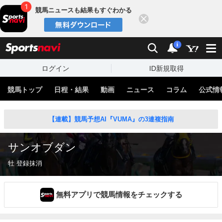
競馬ニュースも結果もすぐわかる
閉じる
スポーツナビ
検索
通知
i
ログイン
ID新規取得
競馬トップ
日程・結果
動画
ニュース
コラム
公式情
【連載】競馬予想AI『VUMA』の3連複指南
サンオブダン
牡 登録抹消
無料アプリで競馬情報をチェックする