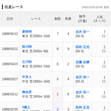
出走レース
2002/12/20 00:00
騎手
人気
日付
レース
着順
馬番
(オッズ)
(斤量)
麦秋特
吉沢 宗一
7
1988/06/12
7
4
(-)
東京 芝2000m 15頭
(56.0)
秋川特
田村 正光
2
1988/05/21
8
9
(-)
東京 芝2000m 9頭
(55.0)
立川特
佐藤 吉勝
2
1988/04/23
6
2
(-)
東京 芝1600m 10頭
(55.0)
中京ス
吉沢 宗一
1
1988/03/27
5
4
(-)
中京 芝1800m 16頭
(55.0)
御在所
吉沢 宗一
1
1988/03/12
1
8
(-)
中京 芝1800m 16頭
(56.0)
5歳上
田村 正光
1
1988/02/20
2
3