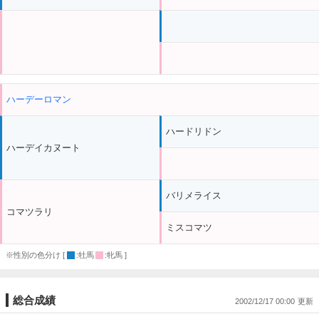
ハーデーロマン
ハードリドン
ハーデイカヌート
バリメライス
コマツラリ
ミスコマツ
※性別の色分け [
:牡馬
:牝馬 ]
総合成績
2002/12/17 00:00