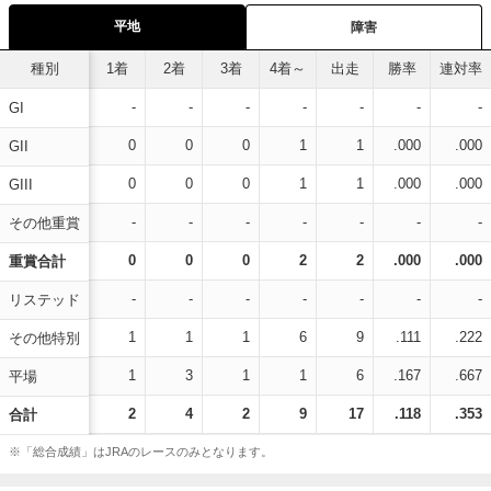
平地
障害
種別
1着
2着
3着
4着～
出走
勝率
連対率
-
-
-
-
-
-
-
GI
0
0
0
1
1
.000
.000
GII
0
0
0
1
1
.000
.000
GIII
-
-
-
-
-
-
-
その他重賞
0
0
0
2
2
.000
.000
重賞合計
-
-
-
-
-
-
-
リステッド
1
1
1
6
9
.111
.222
その他特別
1
3
1
1
6
.167
.667
平場
2
4
2
9
17
.118
.353
合計
※「総合成績」はJRAのレースのみとなります。