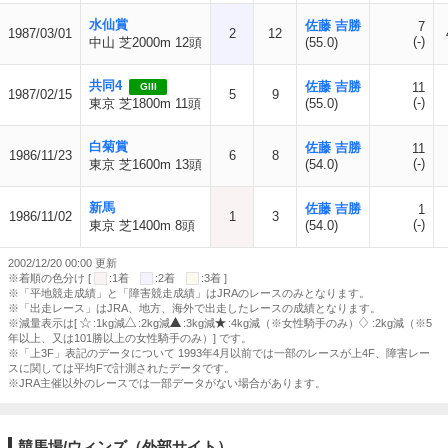
水仙賞
佐藤 吉勝
7
1987/03/01
2
12
(-)
中山 芝2000m 12頭
(55.0)
共同4
佐藤 吉勝
11
GIII
1987/02/15
5
9
(-)
東京 芝1800m 11頭
(55.0)
白菊賞
佐藤 吉勝
11
1986/11/23
6
8
(-)
東京 芝1600m 13頭
(54.0)
新馬
佐藤 吉勝
1
1986/11/02
1
3
(-)
東京 芝1400m 8頭
(54.0)
2002/12/20 00:00 更新
※着順の色分け [
:1着
:2着
:3着 ]
※「平地競走成績」と「障害競走成績」はJRAのレースのみとなります。
※「出走レース」はJRA、地方、海外で出走したレースの成績となります。
※減量表示は[
:1kg減
:2kg減
:3kg減
:4kg減（※女性騎手のみ）
:2kg減（※5
年以上、又は101勝以上の女性騎手のみ）] です。
※「上3F」表記のデータについて 1993年4月以前では一部のレースが上4F、障害レー
スに関しては平均Fで計測されたデータです。
※JRA主催以外のレースでは一部データがない場合があります。
競馬場/ウィンズ（外部サイト）