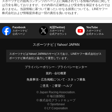
スポーツナビの競馬コンテンツのページ上に掲載されている情報の内容に関して
は万全を期しておりますが、その内容の正確性および安全性を保証するものでは
ありません。当該情報に基づいて被ったいかなる損害についても、LINEヤフー
株式会社および情報提供者は一切の責任を負いかねます。
Facebook
X(旧Twitter)
YouTube
スポーツナビ
スポーツナビ
スポーツナビ
公式ページ
公式アカウント
公式チャンネル
スポーツナビ
Yahoo! JAPAN
スポーツナビはYahoo! JAPANのサービスであり、LINEヤフー株式会社がス
ポーツナビ株式会社と協力して運営しています。
プライバシーポリシー
プライバシーセンター
規約
会社概要
免責事項
広告掲載について
スタッフ募集
ご意見・ご要望
ヘルプ
© Japan Racing Association.
© 毎日新聞社
© 株式会社グラッドキューブ
© Sportsnavi
© LY Corporation