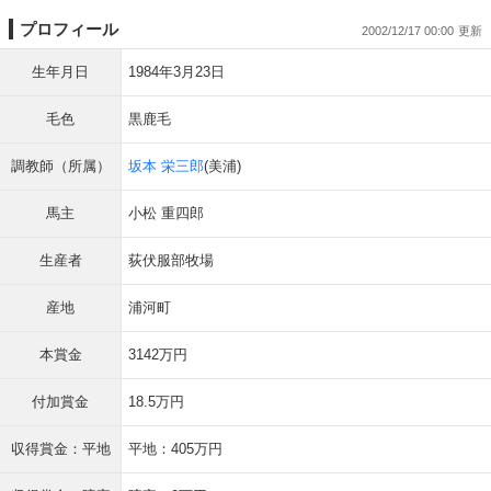
プロフィール
2002/12/17 00:00
生年月日
1984年3月23日
毛色
黒鹿毛
調教師（所属）
坂本 栄三郎
(美浦)
馬主
小松 重四郎
生産者
荻伏服部牧場
産地
浦河町
本賞金
3142万円
付加賞金
18.5万円
収得賞金：平地
平地：405万円