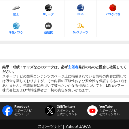
NBA
陸上
Bリーグ
バスケ代表
学生バスケ
他競技
Doスポーツ
結果・成績・オッズなどのデータは、必ず
主催者
発行のものと照合し確認してく
ださい。
スポーツナビの競馬コンテンツのページ上に掲載されている情報の内容に関して
は万全を期しておりますが、その内容の正確性および安全性を保証するものでは
ありません。当該情報に基づいて被ったいかなる損害についても、LINEヤフー
株式会社および情報提供者は一切の責任を負いかねます。
Facebook
X(旧Twitter)
YouTube
スポーツナビ
スポーツナビ
スポーツナビ
公式ページ
公式アカウント
公式チャンネル
スポーツナビ
Yahoo! JAPAN