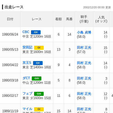
出走レース
2002/12/20 00:00
騎手
人気
日付
レース
着順
馬番
(オッズ)
(斤量)
CBC
小島 貞博
14
GII
1990/06/24
6
14
(-)
中京 芝1200m 16頭
(58.0)
安田記
田村 正光
15
GI
1990/05/13
13
3
(-)
東京 芝1600m 16頭
(57.0)
京王S
田村 正光
14
GII
1990/04/22
9
4
(-)
東京 芝1400m 18頭
(58.0)
ダCT
田村 正光
3
GIII
1990/03/18
5
8
(-)
中山 芝1200m 11頭
(58.0)
フェブ
田村 正光
12
GIII
1990/02/17
11
6
(-)
東京 ダ1600m 15頭
(58.0)
マイル
田村 正光
8
GI
1989/11/19
15
14