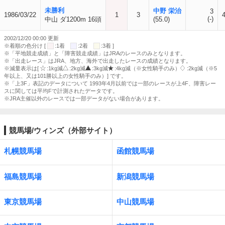
未勝利
中野 栄治
3
1986/03/22
1
3
(-)
中山 ダ1200m 16頭
(55.0)
2002/12/20 00:00 更新
※着順の色分け [
:1着
:2着
:3着 ]
※「平地競走成績」と「障害競走成績」はJRAのレースのみとなります。
※「出走レース」はJRA、地方、海外で出走したレースの成績となります。
※減量表示は[
:1kg減
:2kg減
:3kg減
:4kg減（※女性騎手のみ）
:2kg減（※5
年以上、又は101勝以上の女性騎手のみ）] です。
※「上3F」表記のデータについて 1993年4月以前では一部のレースが上4F、障害レー
スに関しては平均Fで計測されたデータです。
※JRA主催以外のレースでは一部データがない場合があります。
競馬場/ウィンズ（外部サイト）
札幌競馬場
函館競馬場
福島競馬場
新潟競馬場
東京競馬場
中山競馬場