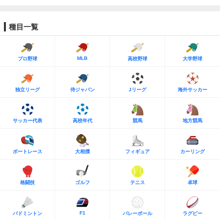
種目一覧
MLB
プロ野球
高校野球
大学野球
独立リーグ
侍ジャパン
Jリーグ
海外サッカー
サッカー代表
高校年代
競馬
地方競馬
ボートレース
大相撲
フィギュア
カーリング
格闘技
ゴルフ
テニス
卓球
F1
バドミントン
バレーボール
ラグビー