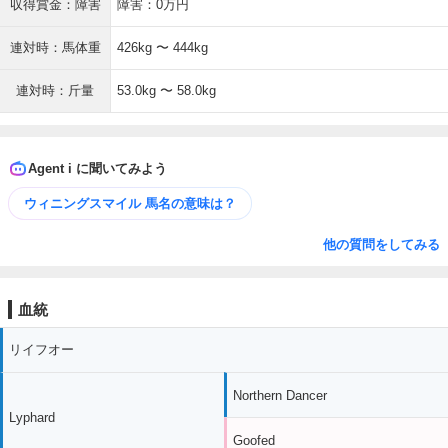
収得賞金：障害
障害：0万円
連対時：馬体重
426kg 〜 444kg
連対時：斤量
53.0kg 〜 58.0kg
Agent i に聞いてみよう
ウィニングスマイル 馬名の意味は？
他の質問をしてみる
血統
リイフオー
Northern Dancer
Lyphard
Goofed