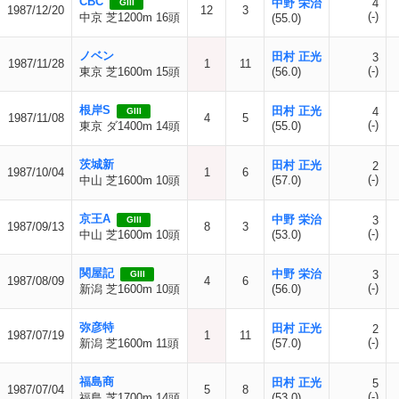
CBC
中野 栄治
4
GIII
1987/12/20
12
3
(-)
中京 芝1200m 16頭
(55.0)
ノベン
田村 正光
3
1987/11/28
1
11
(-)
東京 芝1600m 15頭
(56.0)
根岸S
田村 正光
4
GIII
1987/11/08
4
5
(-)
東京 ダ1400m 14頭
(55.0)
茨城新
田村 正光
2
1987/10/04
1
6
(-)
中山 芝1600m 10頭
(57.0)
京王A
中野 栄治
3
GIII
1987/09/13
8
3
(-)
中山 芝1600m 10頭
(53.0)
関屋記
中野 栄治
3
GIII
1987/08/09
4
6
(-)
新潟 芝1600m 10頭
(56.0)
弥彦特
田村 正光
2
1987/07/19
1
11
(-)
新潟 芝1600m 11頭
(57.0)
福島商
田村 正光
5
1987/07/04
5
8
(-)
福島 芝1700m 14頭
(53.0)