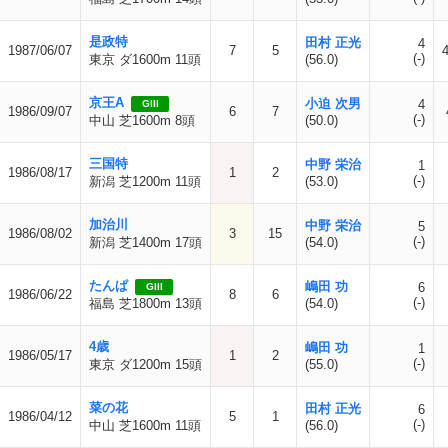
是政特
田村 正光
4
1987/06/07
7
5
(-)
東京 ダ1600m 11頭
(56.0)
京王A
小迫 次男
4
GIII
1986/09/07
6
7
(-)
中山 芝1600m 8頭
(50.0)
三国特
中野 栄治
1
1986/08/17
1
2
(-)
新潟 芝1200m 11頭
(53.0)
加治川
中野 栄治
5
1986/08/02
3
15
(-)
新潟 芝1400m 17頭
(54.0)
たんぱ
嶋田 功
6
GIII
1986/06/22
8
6
(-)
福島 芝1800m 13頭
(54.0)
4歳
嶋田 功
1
1986/05/17
1
2
(-)
東京 ダ1200m 15頭
(55.0)
菜の花
田村 正光
6
1986/04/12
5
1
(-)
中山 芝1600m 11頭
(56.0)