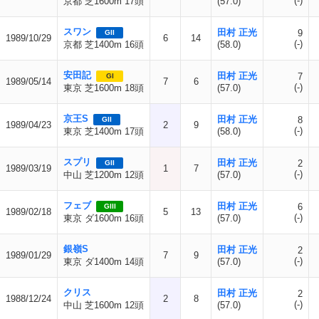
(-)
京都 芝1600m 17頭
(57.0)
スワン
田村 正光
9
GII
1989/10/29
6
14
(-)
京都 芝1400m 16頭
(58.0)
安田記
田村 正光
7
GI
1989/05/14
7
6
(-)
東京 芝1600m 18頭
(57.0)
京王S
田村 正光
8
GII
1989/04/23
2
9
(-)
東京 芝1400m 17頭
(58.0)
スプリ
田村 正光
2
GII
1989/03/19
1
7
(-)
中山 芝1200m 12頭
(57.0)
フェブ
田村 正光
6
GIII
1989/02/18
5
13
(-)
東京 ダ1600m 16頭
(57.0)
銀嶺S
田村 正光
2
1989/01/29
7
9
(-)
東京 ダ1400m 14頭
(57.0)
クリス
田村 正光
2
1988/12/24
2
8
(-)
中山 芝1600m 12頭
(57.0)