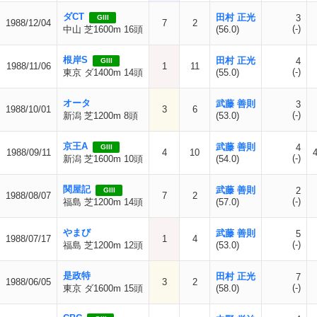
ダCT
田村 正光
3
GIII
1988/12/04
7
2
(-)
中山 芝1600m 16頭
(56.0)
根岸S
田村 正光
4
GIII
1988/11/06
1
11
(-)
東京 ダ1400m 14頭
(55.0)
オータ
武藤 善則
3
1988/10/01
3
6
(-)
新潟 芝1200m 8頭
(53.0)
京王A
武藤 善則
4
GIII
1988/09/11
4
10
(-)
新潟 芝1600m 10頭
(54.0)
関屋記
武藤 善則
2
GIII
1988/08/07
7
2
(-)
福島 芝1200m 14頭
(57.0)
やまび
武藤 善則
5
1988/07/17
1
4
(-)
福島 芝1200m 12頭
(53.0)
是政特
田村 正光
7
1988/06/05
3
2
(-)
東京 ダ1600m 15頭
(58.0)