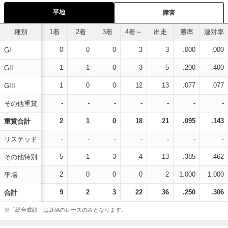
平地
障害
種別
1着
2着
3着
4着～
出走
勝率
連対率
0
0
0
3
3
.000
.000
GI
1
1
0
3
5
.200
.400
GII
1
0
0
12
13
.077
.077
GIII
-
-
-
-
-
-
-
その他重賞
2
1
0
18
21
.095
.143
重賞合計
-
-
-
-
-
-
-
リステッド
5
1
3
4
13
.385
.462
その他特別
2
0
0
0
2
1.000
1.000
平場
9
2
3
22
36
.250
.306
合計
※「総合成績」はJRAのレースのみとなります。