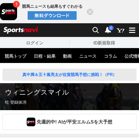
競馬ニュースも結果もすぐわかる
閉じる
スポーツナビ
検索
通知
i
ログイン
ID新規取得
競馬トップ
日程・結果
動画
ニュース
コラム
公式情
真中満＆五十嵐亮太が佐賀競馬予想に挑戦！（PR）
ウィニングスマイル
牡 登録抹消
先週的中! AIが平安エルムSを大予想