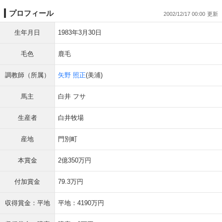
プロフィール
2002/12/17 00:00
生年月日
1983年3月30日
毛色
鹿毛
調教師（所属）
矢野 照正
(美浦)
馬主
白井 フサ
生産者
白井牧場
産地
門別町
本賞金
2億350万円
付加賞金
79.3万円
収得賞金：平地
平地：4190万円