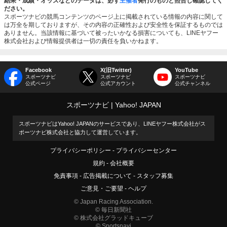
結果・成績・オッズなどのデータは、必ず
主催者
発行のものと照合し確認してく
ださい。
スポーツナビの競馬コンテンツのページ上に掲載されている情報の内容に関して
は万全を期しておりますが、その内容の正確性および安全性を保証するものでは
ありません。当該情報に基づいて被ったいかなる損害についても、LINEヤフー
株式会社および情報提供者は一切の責任を負いかねます。
Facebook
X(旧Twitter)
YouTube
スポーツナビ
スポーツナビ
スポーツナビ
公式ページ
公式アカウント
公式チャンネル
スポーツナビ
Yahoo! JAPAN
スポーツナビはYahoo! JAPANのサービスであり、LINEヤフー株式会社がス
ポーツナビ株式会社と協力して運営しています。
プライバシーポリシー
プライバシーセンター
規約
会社概要
免責事項
広告掲載について
スタッフ募集
ご意見・ご要望
ヘルプ
© Japan Racing Association.
© 毎日新聞社
© 株式会社グラッドキューブ
© Sportsnavi