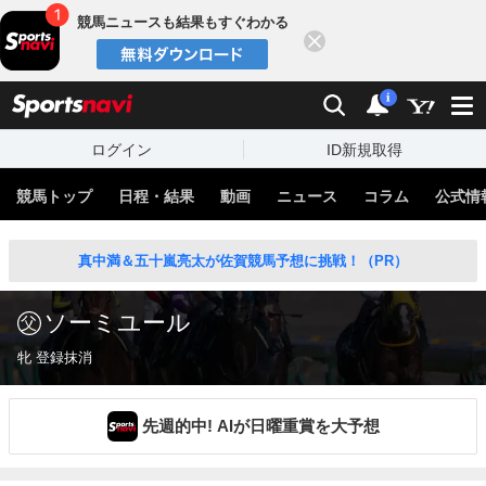
競馬ニュースも結果もすぐわかる
閉じる
スポーツナビ
検索
通知
i
ログイン
ID新規取得
競馬トップ
日程・結果
動画
ニュース
コラム
公式情
真中満＆五十嵐亮太が佐賀競馬予想に挑戦！（PR）
ソーミユール
牝 登録抹消
先週的中! AIが日曜重賞を大予想