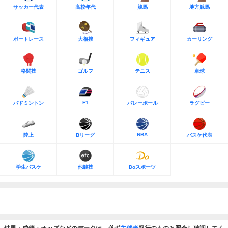
サッカー代表
高校年代
競馬
地方競馬
ボートレース
大相撲
フィギュア
カーリング
格闘技
ゴルフ
テニス
卓球
F1
バドミントン
バレーボール
ラグビー
NBA
陸上
Bリーグ
バスケ代表
学生バスケ
他競技
Doスポーツ