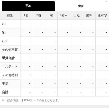
平地
障害
種別
1着
2着
3着
4着～
出走
勝率
連対率
-
-
-
-
-
-
-
GI
-
-
-
-
-
-
-
GII
-
-
-
-
-
-
-
GIII
-
-
-
-
-
-
-
その他重賞
-
-
-
-
-
-
-
重賞合計
-
-
-
-
-
-
-
リステッド
-
-
-
-
-
-
-
その他特別
-
-
-
-
-
-
-
平場
-
-
-
-
-
-
-
合計
※「総合成績」はJRAのレースのみとなります。