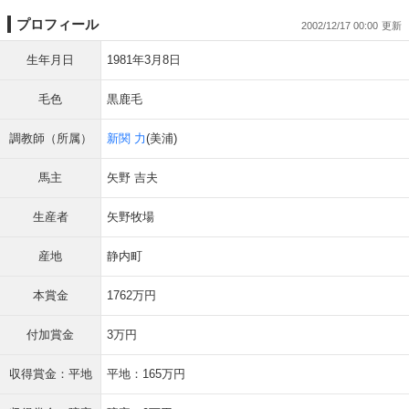
プロフィール
2002/12/17 00:00
生年月日
1981年3月8日
毛色
黒鹿毛
調教師（所属）
新関 力
(美浦)
馬主
矢野 吉夫
生産者
矢野牧場
産地
静内町
本賞金
1762万円
付加賞金
3万円
収得賞金：平地
平地：165万円