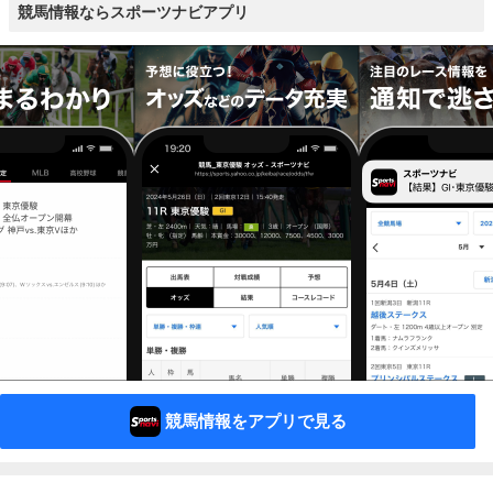
競馬情報ならスポーツナビアプリ
競馬情報をアプリで見る