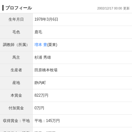
プロフィール
2002/12/17 00:00
生年月日
1978年3月6日
毛色
鹿毛
調教師（所属）
増本 豊
(栗東)
馬主
杉浦 秀雄
生産者
田原橋本牧場
産地
静内町
本賞金
822万円
付加賞金
0万円
収得賞金：平地
平地：145万円