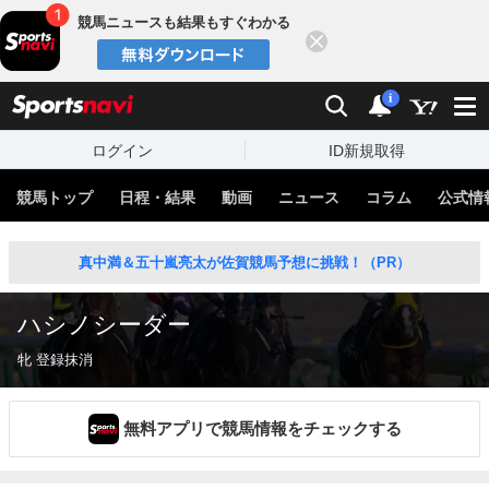
競馬ニュースも結果もすぐわかる
閉じる
スポーツナビ
検索
通知
i
ログイン
ID新規取得
競馬トップ
日程・結果
動画
ニュース
コラム
公式情
真中満＆五十嵐亮太が佐賀競馬予想に挑戦！（PR）
ハシノシーダー
牝 登録抹消
無料アプリで競馬情報をチェックする