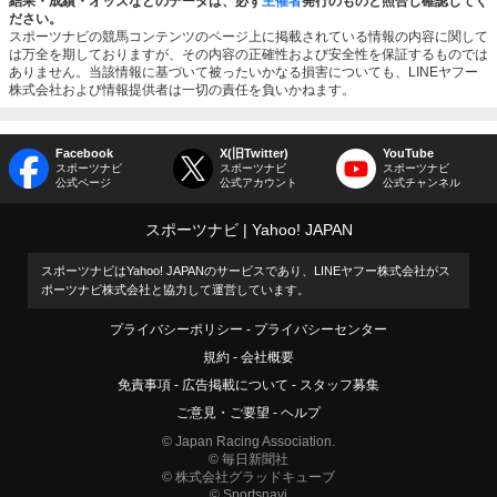
結果・成績・オッズなどのデータは、必ず
主催者
発行のものと照合し確認してく
ださい。
スポーツナビの競馬コンテンツのページ上に掲載されている情報の内容に関して
は万全を期しておりますが、その内容の正確性および安全性を保証するものでは
ありません。当該情報に基づいて被ったいかなる損害についても、LINEヤフー
株式会社および情報提供者は一切の責任を負いかねます。
Facebook
X(旧Twitter)
YouTube
スポーツナビ
スポーツナビ
スポーツナビ
公式ページ
公式アカウント
公式チャンネル
スポーツナビ
Yahoo! JAPAN
スポーツナビはYahoo! JAPANのサービスであり、LINEヤフー株式会社がス
ポーツナビ株式会社と協力して運営しています。
プライバシーポリシー
プライバシーセンター
規約
会社概要
免責事項
広告掲載について
スタッフ募集
ご意見・ご要望
ヘルプ
© Japan Racing Association.
© 毎日新聞社
© 株式会社グラッドキューブ
© Sportsnavi