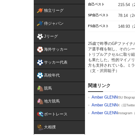
自己ベスト
215.5
独立リーグ
SP自己ベスト
78.14
侍ジャパン
FS自己ベスト
148.9
Jリーグ
25歳で昨季のGPファイ
ア選手権を制し、そのシー
海外サッカー
トリプルアクセルに取り組
も果たした。性的マイノリ
サッカー代表
方も支持されている。ミラ
（文・沢田聡子）
高校年代
関連リンク
競馬
Amber GLENN
ISU Biog
地方競馬
Amber GLENN
X（旧Twit
Amber GLENN
Instagra
ボートレース
大相撲