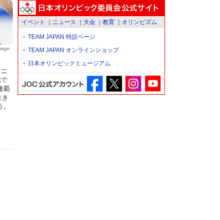
イベント
ニュース
大会
教育
オリンピズム
TEAM JAPAN 特設ページ
mage
TEAM JAPAN オンラインショップ
日本オリンピックミュージアム
ュニ
歳で
連覇
生き
う。