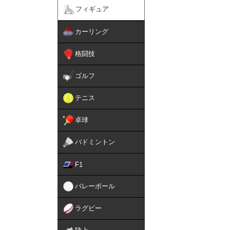
フィギュア
カーリング
格闘技
ゴルフ
テニス
卓球
バドミントン
F1
バレーボール
ラグビー