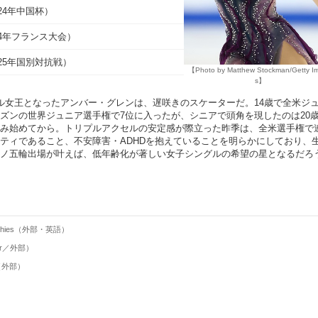
4（24年中国杯）
（24年フランス大会）
3（25年国別対抗戦）
【Photo by Matthew Stockman/Getty I
s】
ナル女王となったアンバー・グレンは、遅咲きのスケーターだ。14歳で全米ジ
ズンの世界ジュニア選手権で7位に入ったが、シニアで頭角を現したのは20
み始めてから。トリプルアクセルの安定感が際立った昨季は、全米選手権で
ティであること、不安障害・ADHDを抱えていることを明らかにしており、
ノ五輪出場が叶えば、低年齢化が著しい女子シングルの希望の星となるだろ
raphies（外部・英語）
ter／外部）
m（外部）