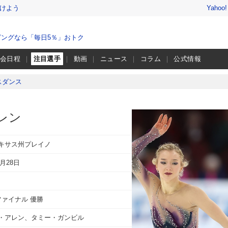
けよう
Yahoo
ングなら「毎日5％」おトク
大会日程
注目選手
動画
ニュース
コラム
公式情報
スダンス
レン
キサス州プレイノ
0月28日
ファイナル 優勝
・アレン、タミー・ガンビル