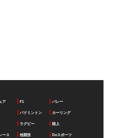
ュア
F1
バレー
バドミントン
カーリング
ラグビー
陸上
レース
他競技
Doスポーツ