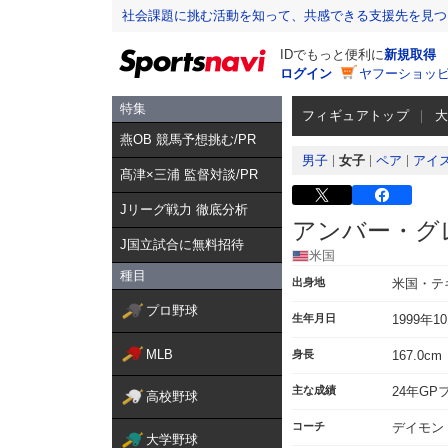
社会課題に挑む活動を知って、共感できる支援先を見つ
IDでもっと便利に
新規取得
ログイン
ヤフーショッピ
特集
フィギュアトップ
燕OB 競馬予想挑む/PR
男子
女子
ペア
アイ
髙津×三浦 監督対談/PR
Jリーグ戦力 徹底分析
アンバー・グ
J国立試合に無料招待
米国
種目
出身地
米国・テ
プロ野球
生年月日
1999年1
MLB
身長
167.0cm
主な成績
24年GP
高校野球
コーチ
デイモン
大学野球