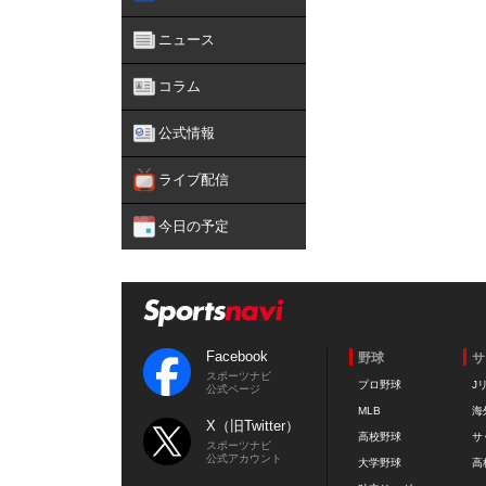
ニュース
コラム
公式情報
ライブ配信
今日の予定
Facebook
野球
サ
スポーツナビ
プロ野球
J
公式ページ
MLB
海
X（旧Twitter）
高校野球
サ
スポーツナビ
公式アカウント
大学野球
高