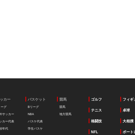
ッカー
バスケット
競馬
ゴルフ
フィギ
リーグ
Bリーグ
競馬
テニス
卓球
外サッカー
NBA
地方競馬
格闘技
大相撲
ッカー代表
バスケ代表
校年代
学生バスケ
NFL
ボート