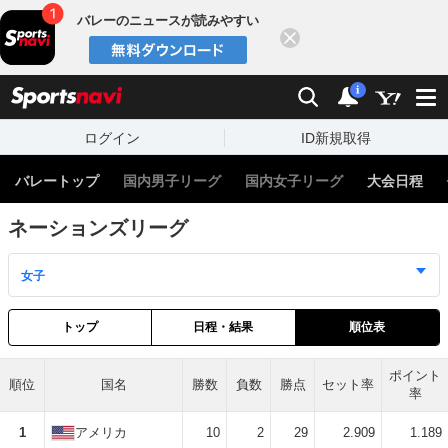
バレーのニュースが読みやすい
閉じる
スポーツナビ
検索
通知
i
ログイン
ID新規取得
バレートップ
国内男子リーグ
国内女子リーグ
大会日程
ネーションズリーグ
トップ
日程・結果
順位表
ポイント
順位
国名
勝数
負数
勝点
セット率
率
1
アメリカ
10
2
29
2.909
1.189