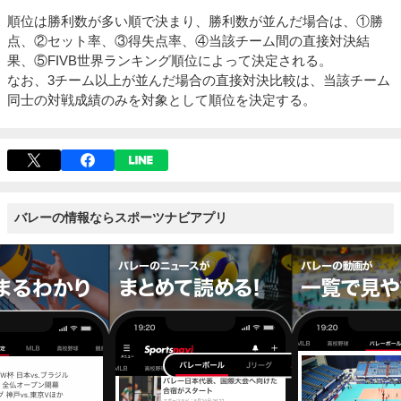
順位は勝利数が多い順で決まり、勝利数が並んだ場合は、①勝
点、②セット率、③得失点率、④当該チーム間の直接対決結
果、⑤FIVB世界ランキング順位によって決定される。
なお、3チーム以上が並んだ場合の直接対決比較は、当該チーム
同士の対戦成績のみを対象として順位を決定する。
バレーの情報ならスポーツナビアプリ