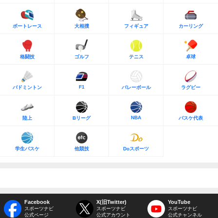
ボートレース
大相撲
フィギュア
カーリング
格闘技
ゴルフ
テニス
卓球
F1
バドミントン
バレーボール
ラグビー
NBA
陸上
Bリーグ
バスケ代表
学生バスケ
他競技
Doスポーツ
Facebook
X(旧Twitter)
YouTube
スポーツナビ
スポーツナビ
スポーツナビ
公式ページ
公式アカウント
公式チャンネル