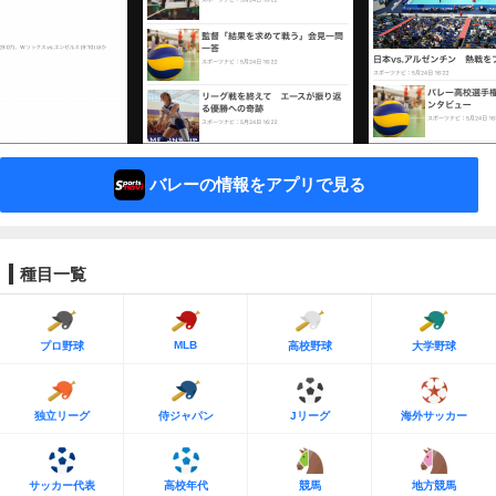
バレーの情報をアプリで見る
種目一覧
MLB
プロ野球
高校野球
大学野球
独立リーグ
侍ジャパン
Jリーグ
海外サッカー
サッカー代表
高校年代
競馬
地方競馬