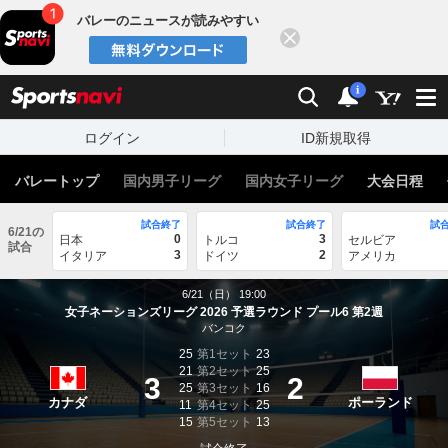
バレーのニュースが読みやすい
閉じる
スポーツナビ
検索
通知
i
ログイン
ID新規取得
バレートップ
国内男子リーグ
国内女子リーグ
大会日程
試合終了
試合終了
試
6/21の
0
3
日本
トルコ
セルビア
試合
3
2
イタリア
ドイツ
アメリカ
6/21（日） 19:00
女子ネーションズリーグ 2026 予選ラウンド プール6 第2週
バンコク
25
第1セット
23
21
第2セット
25
3
2
25
第3セット
16
カナダ
ポーランド
11
第4セット
25
15
第5セット
13