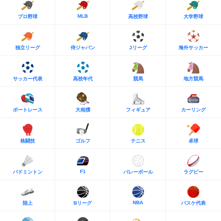
MLB
プロ野球
高校野球
大学野球
独立リーグ
侍ジャパン
Jリーグ
海外サッカー
サッカー代表
高校年代
競馬
地方競馬
ボートレース
大相撲
フィギュア
カーリング
格闘技
ゴルフ
テニス
卓球
F1
バドミントン
バレーボール
ラグビー
NBA
陸上
Bリーグ
バスケ代表