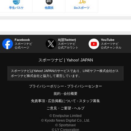
学生バスケ
他競技
Doスポーツ
Facebook
X(旧Twitter)
YouTube
スポーツナビ
スポーツナビ
スポーツナビ
公式ページ
公式アカウント
公式チャンネル
スポーツナビ
Yahoo! JAPAN
スポーツナビはYahoo! JAPANのサービスであり、LINEヤフー株式会社がス
ポーツナビ株式会社と協力して運営しています。
プライバシーポリシー
プライバシーセンター
規約
会社概要
免責事項
広告掲載について
スタッフ募集
ご意見・ご要望
ヘルプ
© Enetpulse Limited
© Kyodo News Digital Co., Ltd.
© Sportsnavi
© LY Corporation