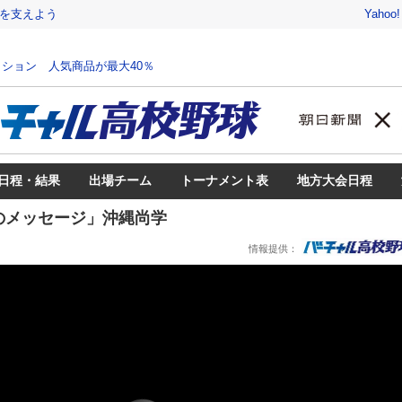
を支えよう
Yahoo
ション 人気商品が最大40％
日程・結果
出場チーム
トーナメント表
地方大会日程
のメッセージ」沖縄尚学