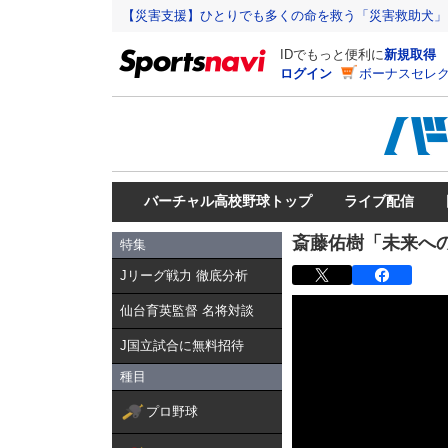
【災害支援】ひとりでも多くの命を救う「災害救助犬」
IDでもっと便利に
新規取得
ログイン
ボーナスセレク
バーチャル高校野球トップ
ライブ配信
斎藤佑樹「未来へ
特集
Jリーグ戦力 徹底分析
仙台育英監督 名将対談
J国立試合に無料招待
種目
プロ野球