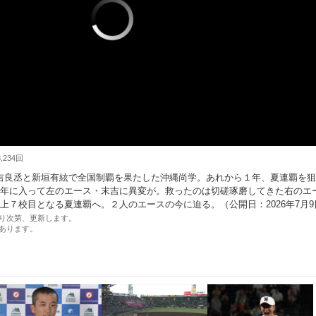
234回
吉良丞と新垣有絃で全国制覇を果たした沖縄尚学。あれから１年、夏連覇を
今年に入って左のエース・末吉に異変が。救ったのは切磋琢磨してきた右のエ
上７校目となる夏連覇へ。２人のエースの今に迫る。（公開日：2026年7月9
り次第、更新します。
あります。