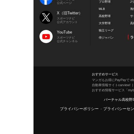
プロ野球
J
公式ページ
MLB
海
X（旧Twitter）
高校野球
サ
スポーツナビ
公式アカウント
大学野球
高
独立リーグ
YouTube
ラ
スポーツナビ
侍ジャパン
公式チャンネル
おすすめサービス
マンガもお得にPayPayで eboo
自動車情報サイトcarview!
おすすめ情報サービス「mybe
バーチャル高校野
プライバシーポリシー
-
プライバシーセ