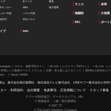
リーグ
Bリーグ
競馬
テニス
卓球
外サッカー
NBA
地方競馬
格闘技
大相撲
ッカー代表
バスケ代表
校年代
学生バスケ
NFL
ボート
イブ
toto
kjapan
ホテル、旅館予約サイト 一休.com
レストラン予約サイト 一休.com レ
料理レシピ動画サービス クラシル
仕事・求人探しはスタンバイ
国内No.1女性向けメデ
st」
Yahoo! JAPAN
球は、株式会社朝日新聞社、朝日放送テレビ株式会社、LINEヤフー株式会社が共同
ンター
-
利用規約
-
会社概要
-
免責事項
-
広告掲載について
-
スタッフ募集
© データ制作協力：データスタジアム（株）
© 情報提供：（株）朝日新聞社
© ABC TV
© The Asahi Shimbun Company