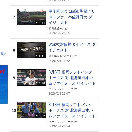
2026/8/5 22:11
イターズ
甲子園大会 1回戦 聖隷クリ
ストファーvs佐野日大 ダ
7
イジェスト
4:44
朝日放送テレビ
2026/8/6 21:15
8/6(木)対阪神タイガース ダ
イジェスト
8
3:37
横浜DeNAベイスターズ
2026/8/6 21:22
8月5日 福岡ソフトバンク
ホークス 対 北海道日本ハ
9
ムファイターズ ハイライト
4:10
パーソル パ・リーグTV
2026/8/5 22:07
8月6日 福岡ソフトバンク
ホークス 対 北海道日本ハ
10
ムファイターズ ハイライト
3:52
パーソル パ・リーグTV
2026/8/6 21:54