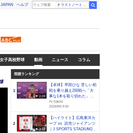
! JAPAN
ヘルプ
ラストノート 内田有紀
検索
女子高校野球
動画
ニュース
コラム
視聴ランキング
【卓球】早田ひな 苦しい初
戦を乗り越え2回戦へ「大
1
事な1本を取り切れた」日
2:06
本開催でファンへ恩返し｜
TV TOKYO
2026/8/6 9:00
WTTチャンピオンズ横浜20
26
【ハイライト】広島東洋カ
ープ vs. 読売ジャイアンツ
2
｜J SPORTS STADIUM20
3:18