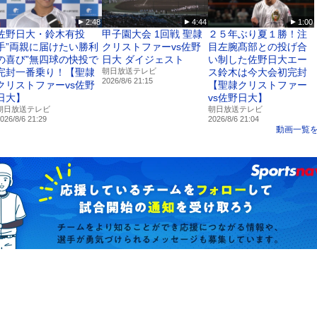
2:48
4:44
1:00
佐野日大・鈴木有投
甲子園大会 1回戦 聖隷
２５年ぶり夏１勝！注
手”両親に届けたい勝利
クリストファーvs佐野
目左腕髙部との投げ合
の喜び”無四球の快投で
日大 ダイジェスト
い制した佐野日大エー
完封一番乗り！【聖隷
朝日放送テレビ
ス鈴木は今大会初完封
2026/8/6 21:15
クリストファーvs佐野
【聖隷クリストファー
日大】
vs佐野日大】
朝日放送テレビ
朝日放送テレビ
026/8/6 21:29
2026/8/6 21:04
動画一覧