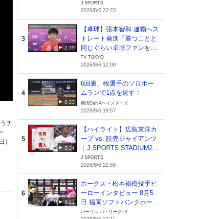
26（8月5日）
J SPORTS
2026/8/5 22:23
【卓球】張本智和 連覇へス
トレート発進「勝つことと
3
同じぐらい卓球ファンを増
2:35
やしたい」｜WTTチャンピ
TV TOKYO
2026/8/6 12:00
オンズ横浜2026
6回裏、牧選手のソロホー
ムランで1点を返す！
4
0:33
横浜DeNAベイスターズ
2026/8/6 19:57
狙うチ
【ハイライト】広島東洋カ
ー
ープ vs. 読売ジャイアンツ
5
日）
｜J SPORTS STADIUM20
3:24
26（8月6日）
J SPORTS
2026/8/6 22:58
ホークス・松本裕樹投手ヒ
ーローインタビュー 8月5
6
日 福岡ソフトバンクホーク
4:21
ス 対 北海道日本ハムファ
パーソル パ・リーグTV