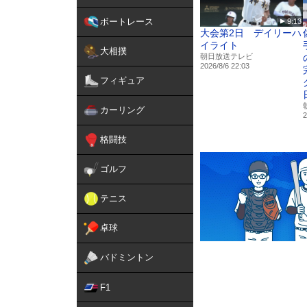
ボートレース
9:13
大会第2日 デイリーハ
イライト
大相撲
朝日放送テレビ
2026/8/6 22:03
フィギュア
カーリング
2
格闘技
ゴルフ
テニス
卓球
バドミントン
F1