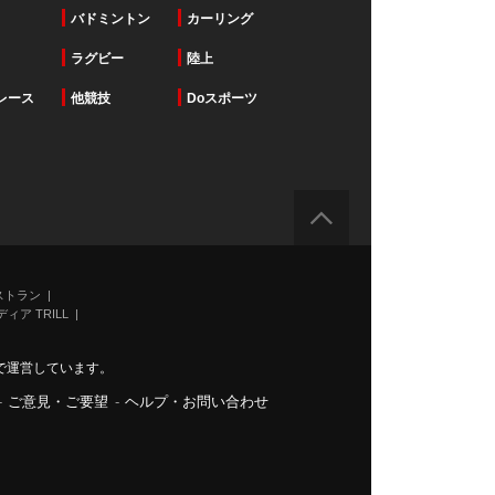
バドミントン
カーリング
ラグビー
陸上
レース
他競技
Doスポーツ
ストラン
ィア TRILL
で運営しています。
-
ご意見・ご要望
-
ヘルプ・お問い合わせ