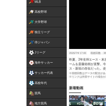
MLB
高校野球
大学野球
独立リーグ
侍ジャパン
Jリーグ
2026/7/9 17:00
視聴回数：38,
昨夏、2年生Wエース・末
海外サッカー
ームを斎藤佑樹が直撃。
ス・新垣の存在だった。史
サッカー代表
※視聴回数はデータの配信があ
※リンクは外部サイトの場合が
高校年代
新着動画
競馬
地方競馬