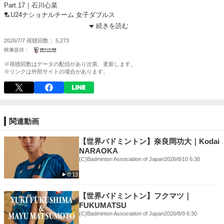
Part.17｜石川心菜
🏸U24ナショナルチーム 女子ダブルス
続きを読む
▼石川心菜選手プロフィール
2026/7/7
視聴回数
5,273
https://www.badminton.or.jp/national/player/view/153
あなたはどっち派？！
※視聴回数はデータの配信があり次第、更新します。
※リンクは外部サイトの場合があります。
関連動画
【世界バドミントン】奈良岡功大｜Kodai
NARAOKA
(C)Badminton Association of Japan
2026/8/10 6:30
0:13
【世界バドミントン】フクマツ｜
FUKUMATSU
(C)Badminton Association of Japan
2026/8/9 6:30