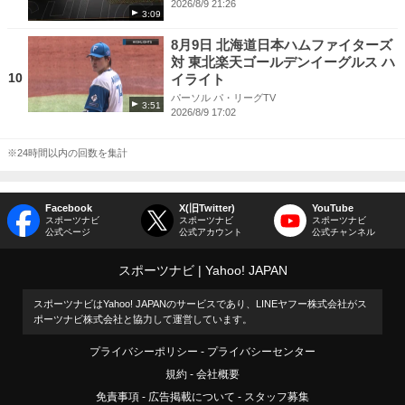
2026/8/9 21:26
3:09
8月9日 北海道日本ハムファイターズ
対 東北楽天ゴールデンイーグルス ハ
10
イライト
パーソル パ・リーグTV
3:51
2026/8/9 17:02
※24時間以内の回数を集計
Facebook
X(旧Twitter)
YouTube
スポーツナビ
スポーツナビ
スポーツナビ
公式ページ
公式アカウント
公式チャンネル
スポーツナビ
Yahoo! JAPAN
スポーツナビはYahoo! JAPANのサービスであり、LINEヤフー株式会社がス
ポーツナビ株式会社と協力して運営しています。
プライバシーポリシー
プライバシーセンター
規約
会社概要
免責事項
広告掲載について
スタッフ募集