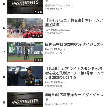
ト
5
横浜DeNAベイスターズ
2026/8/8 23:15
3:42
【U-10ジュニア舞台裏】マレーシア
🇲🇾遠征
6
©︎zweigen Kanazawa
2026/8/9 20:00
19:25
阪神vs中日 2026/08/09 ダイジェスト
HANSHIN Tigers.
7
2026/8/9 21:27
5:24
【6回裏】近本 ライトスタンドへ均
衡を破る先制アーチ!! 第1号ホームラ
8
ン!! 2026/08/09 T-D
HANSHIN Tigers.
0:57
2026/8/9 20:32
8/9(日)対広島東洋カープ ダイジェス
ト
9
横浜DeNAベイスターズ