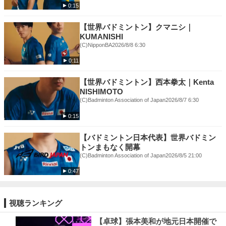
0:15
【世界バドミントン】クマニシ｜
KUMANISHI
(C)NipponBA
2026/8/8 6:30
0:11
【世界バドミントン】西本拳太｜Kenta
NISHIMOTO
(C)Badminton Association of Japan
2026/8/7 6:30
0:15
【バドミントン日本代表】世界バドミン
トンまもなく開幕
(C)Badminton Association of Japan
2026/8/5 21:00
0:47
視聴ランキング
【卓球】張本美和が地元日本開催で