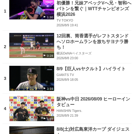
初優勝！兄妹アベックVへ兄・智和へ
バトンを繋ぐ｜WTTチャンピオンズ
1
横浜2026
1:30
TV TOKYO
2026/8/9 19:41
12回裏、筒香選手がレフトスタンド
へソロホームランを放ちサヨナラ勝
2
ち！
横浜DeNAベイスターズ
0:28
2026/8/8 23:00
8/9【巨人vsヤクルト】ハイライト
GIANTS TV
3
2026/8/9 18:05
3:59
阪神vs中日 2026/08/09 ヒーローイン
タビュー
4
HANSHIN Tigers.
2026/8/9 21:39
1:55
8/8(土)対広島東洋カープ ダイジェス