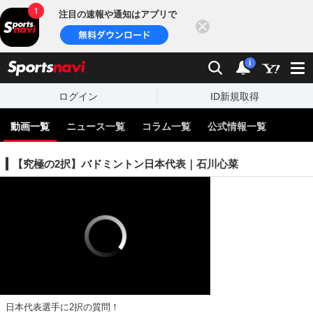
注目の速報や通知はアプリで
閉じる
sports
検索
通知
i
ログイン
ID新規取得
動画一覧
ニュース一覧
コラム一覧
公式情報一覧
【究極の2択】バドミントン日本代表｜石川心菜
日本代表選手に2択の質問！