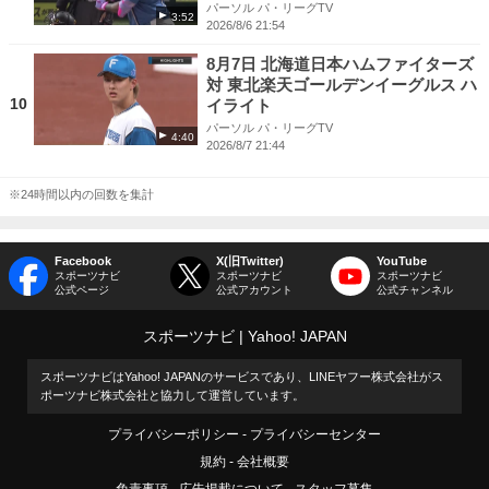
パーソル パ・リーグTV
3:52
2026/8/6 21:54
8月7日 北海道日本ハムファイターズ
対 東北楽天ゴールデンイーグルス ハ
10
イライト
パーソル パ・リーグTV
4:40
2026/8/7 21:44
※24時間以内の回数を集計
Facebook
X(旧Twitter)
YouTube
スポーツナビ
スポーツナビ
スポーツナビ
公式ページ
公式アカウント
公式チャンネル
スポーツナビ
Yahoo! JAPAN
スポーツナビはYahoo! JAPANのサービスであり、LINEヤフー株式会社がス
ポーツナビ株式会社と協力して運営しています。
プライバシーポリシー
プライバシーセンター
規約
会社概要
免責事項
広告掲載について
スタッフ募集