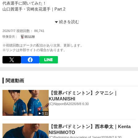
代表選手に聞いてみた！
山口茜選手・宮崎友花選手｜Part.2
世界で戦う選手たちの
続きを読む
リアルな回答を大公開🗳️✨
2026/7/7
視聴回数
86,741
-----------------------------------
ダイハツジャパンオープン2026
※視聴回数はデータの配信があり次第、更新します。
📅 2026/7/14（火）～ 7/19（日）
※リンクは外部サイトの場合があります。
🏟 東京体育館
🎫 チケット・大会情報
https://daihatsu-japan-open.com/2026/
-----------------------------------
関連動画
【世界バドミントン】クマニシ｜
KUMANISHI
(C)NipponBA
2026/8/8 6:30
0:11
【世界バドミントン】西本拳太｜Kenta
NISHIMOTO
(C)Badminton Association of Japan
2026/8/7 6:30