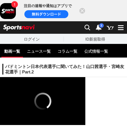
注目の速報や通知はアプリで
閉じる
sports
検索
通知
i
ログイン
ID新規取得
動画一覧
ニュース一覧
コラム一覧
公式情報一覧
バドミントン日本代表選手に聞いてみた！山口茜選手・宮崎友
花選手｜Part.2