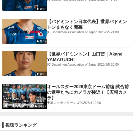
0:15
【バドミントン日本代表】世界バドミン
トンまもなく開幕
(C)Badminton Association of Japan
2026/8/5 21:00
0:47
【世界バドミントン】山口茜｜Akane
YAMAGUCHI
(C)Badminton Association of Japan
2026/8/5 20:00
0:13
オールスター2026東京ドーム前編 試合前
の選手たちにカメラが接近！【広報カメ
ラ】
千葉ロッテマリーンズ
2026/8/4 12:00
14:27
視聴ランキング