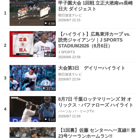
甲子園大会 1回戦 立正大淞南vs長崎
日大 ダイジェスト
1
朝日放送テレビ
2026/8/7 22:15
4:59
【ハイライト】広島東洋カープ vs.
読売ジャイアンツ｜J SPORTS
2
STADIUM2026（8月6日）
J SPORTS
3:24
2026/8/6 22:58
大会第3日 デイリーハイライト
朝日放送テレビ
3
2026/8/7 22:54
11:30
8月7日 千葉ロッテマリーンズ 対 オ
リックス・バファローズ ハイライト
4
パーソル パ・リーグTV
2026/8/7 21:59
5:13
【1回裏】佐藤 センターへ一直線!! 第
23号ツーランホームラン!!