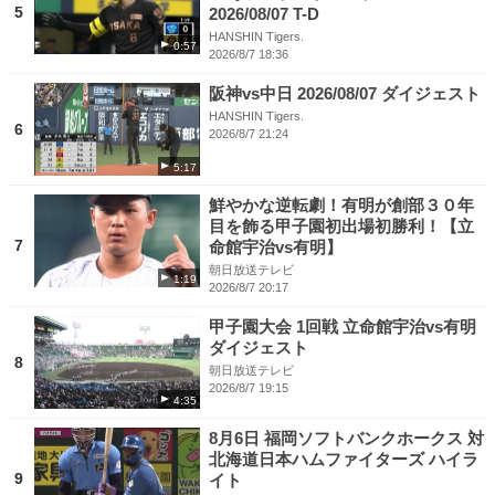
5
2026/08/07 T-D
HANSHIN Tigers.
0:57
2026/8/7 18:36
阪神vs中日 2026/08/07 ダイジェスト
HANSHIN Tigers.
6
2026/8/7 21:24
5:17
鮮やかな逆転劇！有明が創部３０年
目を飾る甲子園初出場初勝利！【立
7
命館宇治vs有明】
朝日放送テレビ
1:19
2026/8/7 20:17
甲子園大会 1回戦 立命館宇治vs有明
ダイジェスト
8
朝日放送テレビ
2026/8/7 19:15
4:35
8月6日 福岡ソフトバンクホークス 対
北海道日本ハムファイターズ ハイラ
9
イト