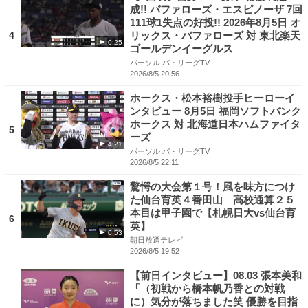
成!! バファローズ・エスピノーザ 7回
111球1失点の好投!! 2026年8月5日 オ
4
リックス・バファローズ 対 東北楽天
0:25
ゴールデンイーグルス
パーソル パ・リーグTV
2026/8/5 20:56
ホークス・松本裕樹投手ヒーローイ
ンタビュー 8月5日 福岡ソフトバンク
ホークス 対 北海道日本ハムファイタ
5
ーズ
4:21
パーソル パ・リーグTV
2026/8/5 22:11
驚愕の大会第１号！風を味方につけ
た仙台育英４番田山 高校通算２５
本目は甲子園で【札幌日大vs仙台育
6
英】
0:53
朝日放送テレビ
2026/8/5 19:52
【前日インタビュー】08.03 張本美和
「（初戦から橋本帆乃香との対戦
に）気分が落ちました笑 優勝を目指