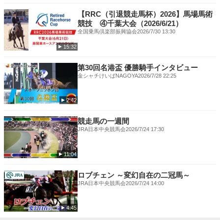
【RRC（引退競走馬杯）2026】馬場馬術
競技 ④千葉大会（2026/6/21）
全国乗馬倶楽部振興協会
2026/7/30 13:30
15:32
第30回名港盃 優勝騎手インタビュー
金シャチけいばNAGOYA
2026/7/28 22:25
2:42
競走馬の一週間
JRA日本中央競馬会
2026/7/24 17:30
11:04
ロブチェン ～変幻自在の二冠馬～
JRA日本中央競馬会
2026/7/24 14:00
4:45