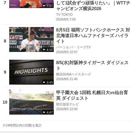
7
して1試合ずつ頑張りたい」｜WTTチ
7:17
ャンピオンズ横浜2026
TV TOKYO
2026/8/5 7:00
8月5日 福岡ソフトバンクホークス 対
北海道日本ハムファイターズ ハイラ
8
イト
パーソル パ・リーグTV
4:10
2026/8/5 22:07
8/5(水)対阪神タイガース ダイジェス
ト
9
横浜DeNAベイスターズ
2026/8/5 21:40
3:45
甲子園大会 1回戦 札幌日大vs仙台育
英 ダイジェスト
10
朝日放送テレビ
2026/8/5 22:00
4:47
※24時間以内の回数を集計