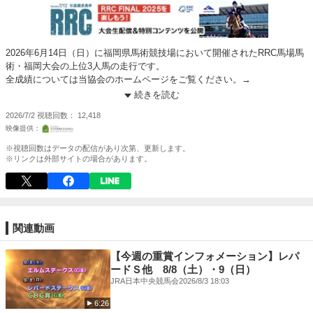
2026年6月14日（日）に福岡県馬術競技場において開催されたRRC馬場馬
術・福岡大会の上位3人馬の走行です。
全成績については当協会のホームページをご覧ください。→
https://jouba.nrca.or.jp/rrc/2026/
続きを読む
馬術って？→
https://www.atozinba.com/rule/
2026/7/2
視聴回数
12,418
※視聴回数はデータの配信があり次第、更新します。
※リンクは外部サイトの場合があります。
関連動画
【今週の重賞インフォメーション】レパ
ードＳ他 8/8（土）・9（日）
JRA日本中央競馬会
2026/8/3 18:03
6:26