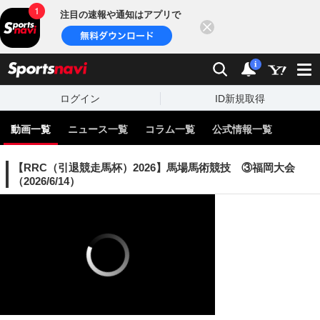
注目の速報や通知はアプリで
閉じる
sports
検索
通知
i
ログイン
ID新規取得
動画一覧
ニュース一覧
コラム一覧
公式情報一覧
【RRC（引退競走馬杯）2026】馬場馬術競技 ③福岡大会
（2026/6/14）