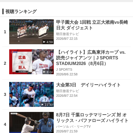
視聴ランキング
甲子園大会 1回戦 立正大淞南vs長崎
日大 ダイジェスト
1
朝日放送テレビ
2026/8/7 22:15
4:59
【ハイライト】広島東洋カープ vs.
読売ジャイアンツ｜J SPORTS
2
STADIUM2026（8月6日）
J SPORTS
3:24
2026/8/6 22:58
大会第3日 デイリーハイライト
朝日放送テレビ
3
2026/8/7 22:54
11:30
8月7日 千葉ロッテマリーンズ 対 オ
リックス・バファローズ ハイライト
4
パーソル パ・リーグTV
2026/8/7 21:59