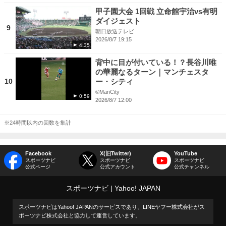
甲子園大会 1回戦 立命館宇治vs有明
ダイジェスト
9
朝日放送テレビ
2026/8/7 19:15
4:35
背中に目が付いている！？長谷川唯
の華麗なるターン｜マンチェスタ
10
ー・シティ
©ManCity
0:59
2026/8/7 12:00
※24時間以内の回数を集計
Facebook
X(旧Twitter)
YouTube
スポーツナビ
スポーツナビ
スポーツナビ
公式ページ
公式アカウント
公式チャンネル
スポーツナビ
Yahoo! JAPAN
スポーツナビはYahoo! JAPANのサービスであり、LINEヤフー株式会社がス
ポーツナビ株式会社と協力して運営しています。