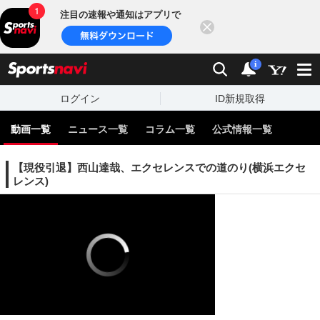
注目の速報や通知はアプリで
閉じる
sports
検索
通知
i
ログイン
ID新規取得
動画一覧
ニュース一覧
コラム一覧
公式情報一覧
【現役引退】西山達哉、エクセレンスでの道のり(横浜エクセ
レンス)