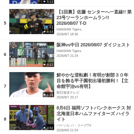
5:13
【1回裏】佐藤 センターへ一直線!! 第
23号ツーランホームラン!!
5
2026/08/07 T-D
HANSHIN Tigers.
0:57
2026/8/7 18:36
阪神vs中日 2026/08/07 ダイジェスト
HANSHIN Tigers.
6
2026/8/7 21:24
5:17
鮮やかな逆転劇！有明が創部３０年
目を飾る甲子園初出場初勝利！【立
7
命館宇治vs有明】
朝日放送テレビ
1:19
2026/8/7 20:17
8月6日 福岡ソフトバンクホークス 対
北海道日本ハムファイターズ ハイラ
8
イト
パーソル パ・リーグTV
3:52
2026/8/6 21:54