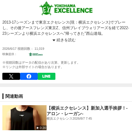
2013-17シーズンまで東京エクセレンス(現：横浜エクセレンス)でプレー
し、その後アースフレンズ東京Z、信州ブレイブウォリアーズを経て2022-
23シーズンより横浜エクセレンスへ"帰ってきた"西山達哉。
続きを読む
西山達哉は東京エクセレンス時代にNBDL3連覇やBリーグ初年度のシーズ
2026/6/17
視聴回数
11,019
ンを経験し、横浜エクセレンス時代にはB3優勝やB2昇格、そしてB2での
クラブ史上最高位となる3位フィニッシュに貢献！
※視聴回数はデータの配信があり次第、更新します。
そして西山達哉は2026-27シーズンでの現役引退の表明及び、2027-28シー
※リンクは外部サイトの場合があります。
ズンのアシスタントゼネラルマネージャー就任を発表しました。
改めましてクラブにとって欠かせない歴史を共に築き上げていただき誠に
ありがとうございました！
関連動画
【横浜エクセレンス】新加入選手挨拶！-
アロン・レーガン-
横浜エクセレンス
2026/8/7 7:45
0:20