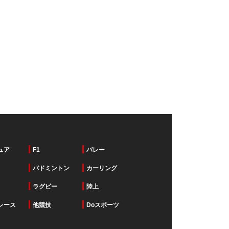
ュア
F1
バレー
バドミントン
カーリング
ラグビー
陸上
レース
他競技
Doスポーツ