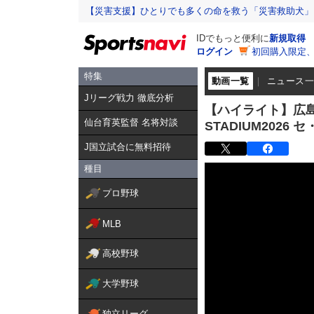
【災害支援】ひとりでも多くの命を救う「災害救助犬」
IDでもっと便利に
新規取得
ログイン
初回購入限定
特集
動画一覧
ニュース
Jリーグ戦力 徹底分析
【ハイライト】広島東
仙台育英監督 名将対談
STADIUM2026
J国立試合に無料招待
種目
プロ野球
MLB
高校野球
大学野球
独立リーグ