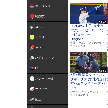
解説：山内泰幸
カーリング
実況：野川諭生
リポーター：深井 瞬
格闘技
【J SPORTSオンデマン
8:17
https://jod.jsports.co.jp/ba
2026/8/6 中日 vs 東京
ゴルフ
utm_source=sponavi&utm_
ヤクルト ヒーローイン
タビュー「with
テニス
【J SPORTS オンライ
Dragons」
https://store.jsports.co.jp
中日ドラゴンズ／CBCテレビ
2026/8/7 1:09
utm_source=sponavi&utm_
卓球
2
動画の無断転載・ダウンロ
バドミントン
【J SPORTS野球好きX】
F1
https://x.com/jsports_yaky
3:52
8月6日 福岡ソフトバン
バレーボール
クホークス 対 北海道日
【J SPORTS 野球LINE】
本ハムファイターズ ハ
https://line.me/R/ti/p/%40
イライト
ラグビー
パーソル パ・リーグTV
【J SPORTS野球好きInst
2026/8/6 21:54
https://www.instagram.com
陸上
2
【J SPORTS公式Facebo