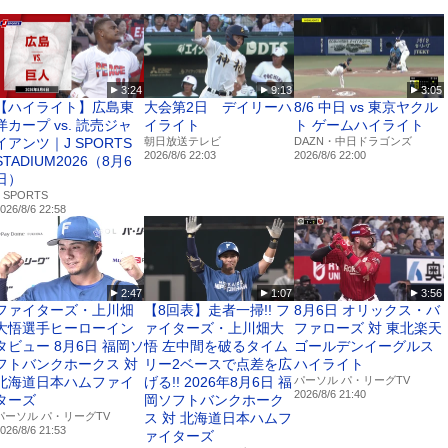
ド 野球パック】※25歳以下は半額！
3:24
9:13
3:05
seball?
【ハイライト】広島東
大会第2日 デイリーハ
8/6 中日 vs 東京ヤクル
medium=description&utm_campaign=js_sponavi_description_baseball_npb
洋カープ vs. 読売ジャ
イライト
ト ゲームハイライト
イアンツ｜J SPORTS
朝日放送テレビ
DAZN・中日ドラゴンズ
2026/8/6 22:03
2026/8/6 22:00
ンショップ 野球グッズ】
STADIUM2026（8月6
/shop/c/c10/?
日）
medium=description&utm_campaign=js_sponavi_description_baseball_npb
J SPORTS
026/8/6 22:58
ード・二次利用は著作権法違反です。
u
2:47
1:07
3:56
ファイターズ・上川畑
【8回表】走者一掃!! フ
8月6日 オリックス・バ
大悟選手ヒーローイン
ァイターズ・上川畑大
ファローズ 対 東北楽天
タビュー 8月6日 福岡ソ
悟 左中間を破るタイム
ゴールデンイーグルス
751lycpd
フトバンクホークス 対
リー2ベースで点差を広
ハイライト
北海道日本ハムファイ
げる!! 2026年8月6日 福
パーソル パ・リーグTV
agram】
2026/8/6 21:40
ターズ
岡ソフトバンクホーク
/jsports_yakyu/
パーソル パ・リーグTV
ス 対 北海道日本ハムフ
026/8/6 21:53
ァイターズ
ok】