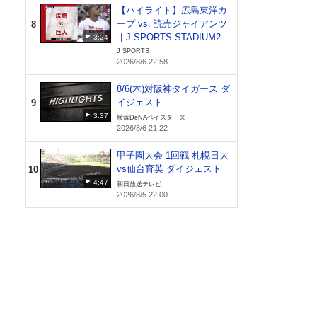
【ハイライト】広島東洋カ
ープ vs. 読売ジャイアンツ
8
｜J SPORTS STADIUM20
3:24
26（8月6日）
J SPORTS
2026/8/6 22:58
8/6(木)対阪神タイガース ダ
イジェスト
9
3:37
横浜DeNAベイスターズ
2026/8/6 21:22
甲子園大会 1回戦 札幌日大
vs仙台育英 ダイジェスト
10
4:47
朝日放送テレビ
2026/8/5 22:00