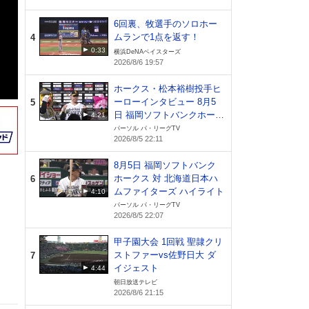
6回裏、牧選手のソロホー
ムランで1点を返す！
4
0:33
横浜DeNAベイスターズ
2026/8/6 19:57
ホークス・松本裕樹投手ヒ
ーローインタビュー 8月5
5
日 福岡ソフトバンクホーク
4:21
ス 対 北海道日本ハムファ
パーソル パ・リーグTV
2026/8/5 22:11
イターズ
8月5日 福岡ソフトバンク
ホークス 対 北海道日本ハ
6
ムファイターズ ハイライト
4:10
パーソル パ・リーグTV
2026/8/5 22:07
甲子園大会 1回戦 聖隷クリ
ストファーvs佐野日大 ダ
7
イジェスト
4:44
朝日放送テレビ
2026/8/6 21:15