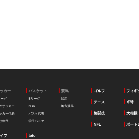
ッカー
バスケット
競馬
ゴルフ
フィギ
リーグ
Bリーグ
競馬
テニス
卓球
外サッカー
NBA
地方競馬
格闘技
大相撲
ッカー代表
バスケ代表
校年代
学生バスケ
NFL
ボート
イブ
toto