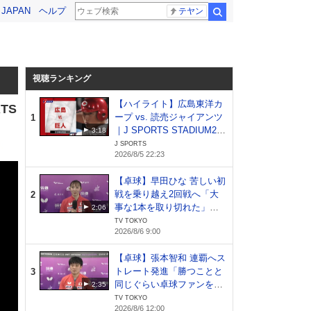
! JAPAN
ヘルプ
テヤン
検索
視聴ランキング
【ハイライト】広島東洋カ
TS
ープ vs. 読売ジャイアンツ
1
｜J SPORTS STADIUM20
3:18
26（8月5日）
J SPORTS
2026/8/5 22:23
【卓球】早田ひな 苦しい初
戦を乗り越え2回戦へ「大
2
事な1本を取り切れた」日
2:06
本開催でファンへ恩返し｜
TV TOKYO
2026/8/6 9:00
WTTチャンピオンズ横浜20
26
【卓球】張本智和 連覇へス
トレート発進「勝つことと
3
同じぐらい卓球ファンを増
2:35
やしたい」｜WTTチャンピ
TV TOKYO
2026/8/6 12:00
オンズ横浜2026