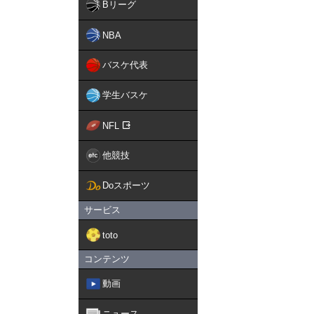
Bリーグ
https://www.facebook.com/
NBA
【J SPORTS総合サイト
https://www.jsports.co.jp/b
utm_source=sponavi&utm_
バスケ代表
【野球コラムサイト】
学生バスケ
https://news.jsports.co.jp/
utm_source=sponavi&utm_
NFL
【YouTube J SPOR
他競技
https://www.youtube.com/s
Doスポーツ
サービス
toto
コンテンツ
動画
ニュース