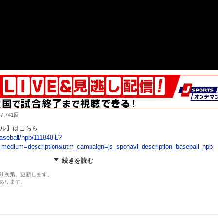
,741回
ル】はこちら
/baseball/npb/111848-L?
medium=description&utm_campaign=js_sponavi_description_baseball_npb
続きを読む
り次第、更新します。
あります。
北海道日本ハムファイターズ
Zoom スタジアム広島