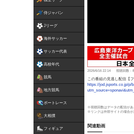
侍ジャパン
Jリーグ
海外サッカー
サッカー代表
高校年代
2026/6/16 22:14
視聴回数：87
競馬
この番組の見逃し配信【フ
https://jod.jsports.co.jp/p
地方競馬
utm_source=sponavi&utm_
J SPORTS STADIUM2026
ボートレース
セ・パ交流戦
※視聴回数はデータの配信があ
※リンクは外部サイトの場合が
#広島東洋カープ vs. #
大相撲
開催日：6月16日(火)
関連動画
フィギュア
会場名：MAZDA Zoom-