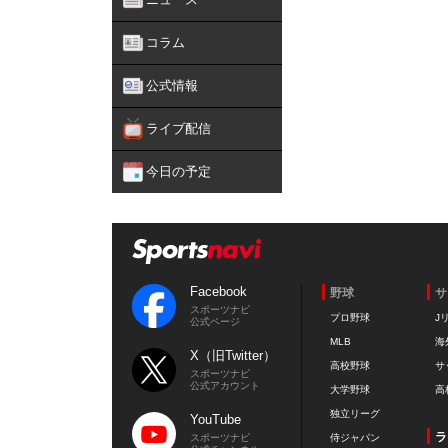
コラム
公式情報
ライブ配信
今日の予定
Facebook
野球
サ
スポーツナビ
プロ野球
J
公式ページ
MLB
海
X（旧Twitter）
高校野球
サ
スポーツナビ
公式アカウント
大学野球
高
独立リーグ
YouTube
ラ
スポーツナビ
侍ジャパン