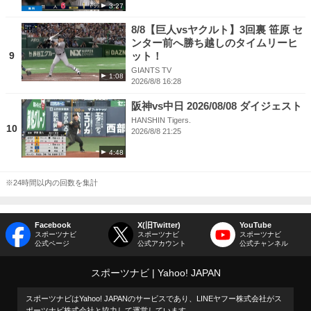
3:27
8/8【巨人vsヤクルト】3回裏 笹原 セ
ンター前へ勝ち越しのタイムリーヒ
9
ット！
GIANTS TV
1:08
2026/8/8 16:28
阪神vs中日 2026/08/08 ダイジェスト
HANSHIN Tigers.
10
2026/8/8 21:25
4:48
※24時間以内の回数を集計
Facebook
X(旧Twitter)
YouTube
スポーツナビ
スポーツナビ
スポーツナビ
公式ページ
公式アカウント
公式チャンネル
スポーツナビ
Yahoo! JAPAN
スポーツナビはYahoo! JAPANのサービスであり、LINEヤフー株式会社がス
ポーツナビ株式会社と協力して運営しています。