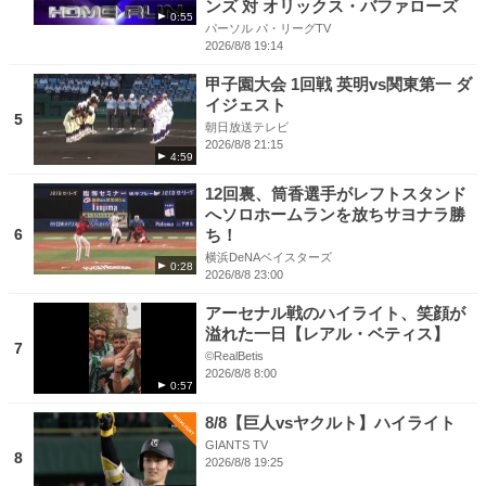
ンズ 対 オリックス・バファローズ
0:55
パーソル パ・リーグTV
2026/8/8 19:14
甲子園大会 1回戦 英明vs関東第一 ダ
イジェスト
5
朝日放送テレビ
2026/8/8 21:15
4:59
12回裏、筒香選手がレフトスタンド
へソロホームランを放ちサヨナラ勝
6
ち！
横浜DeNAベイスターズ
0:28
2026/8/8 23:00
アーセナル戦のハイライト、笑顔が
溢れた一日【レアル・ベティス】
7
©RealBetis
2026/8/8 8:00
0:57
8/8【巨人vsヤクルト】ハイライト
GIANTS TV
8
2026/8/8 19:25