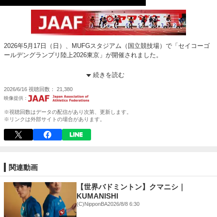
2026年5月17日（日）、MUFGスタジアム（国立競技場）で「セイコーゴ
ールデングランプリ陸上2026東京」が開催されました。
本大会は、ワールドアスレティックス（WA）が展開する「コンチネンタ
続きを読む
ルツアー」の最高カテゴリー「ゴールド」に位置づけられる国際大会。世
2026/6/16
視聴回数
21,380
界各国からトップアスリートが集結し、会場にはセイコーゴールデングラ
ンプリ史上最多となる25,315人が来場しました。
※視聴回数はデータの配信があり次第、更新します。
男子3000mでは、1位森凪也（Honda）、2位井川龍人（旭化成）、3位柴
※リンクは外部サイトの場合があります。
田侑（城西大）の上位3人が、日本記録を上回る好パフォーマンスで会場
を沸かせました。
さらに男子100mには、昨年の東京世界選手権男子200m金メダリストであ
り、2024年パリオリンピック男子100m金メダリストのノア・ライルズ
関連動画
（アメリカ）が出場。スタート前のパフォーマンスから圧巻の走りまで、
その存在感で観客を魅了し、会場の熱気を最高潮へと高めました。
【世界バドミントン】クマニシ｜
KUMANISHI
世界トップアスリートと日本のトップ選手たちが繰り広げた熱戦の数々
(C)NipponBA
2026/8/8 6:30
を、ぜひ選手コメントとダイジェストでご覧ください。