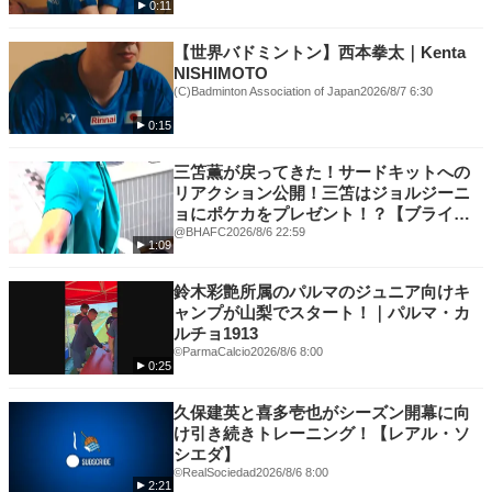
0:11
▼「セイコーゴールデングランプリ陸上2026東京」特設サイト
【世界バドミントン】西本拳太｜Kenta
https://goldengrandprix-japan.com/
NISHIMOTO
(C)Badminton Association of Japan
2026/8/7 6:30
#セイコーGGP
0:15
#どこを見ても世界最高峰
#ダイジェスト
三笘薫が戻ってきた！サードキットへの
#ContinentalTourGold
リアクション公開！三笘はジョルジーニ
#コンチネンタルツアー
ョにポケカをプレゼント！？【ブライト
#JAAF #陸上
ン】
@BHAFC
2026/8/6 22:59
1:09
鈴木彩艶所属のパルマのジュニア向けキ
ャンプが山梨でスタート！｜パルマ・カ
ルチョ1913
©️ParmaCalcio
2026/8/6 8:00
0:25
久保建英と喜多壱也がシーズン開幕に向
け引き続きトレーニング！【レアル・ソ
シエダ】
©RealSociedad
2026/8/6 8:00
2:21