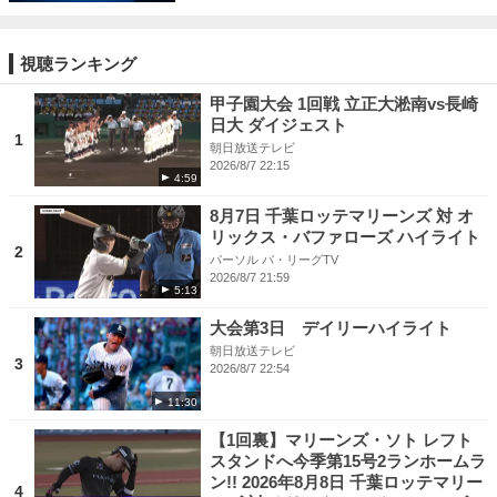
視聴ランキング
甲子園大会 1回戦 立正大淞南vs長崎
日大 ダイジェスト
1
朝日放送テレビ
2026/8/7 22:15
4:59
8月7日 千葉ロッテマリーンズ 対 オ
リックス・バファローズ ハイライト
2
パーソル パ・リーグTV
2026/8/7 21:59
5:13
大会第3日 デイリーハイライト
朝日放送テレビ
3
2026/8/7 22:54
11:30
【1回裏】マリーンズ・ソト レフト
スタンドへ今季第15号2ランホームラ
ン!! 2026年8月8日 千葉ロッテマリー
4