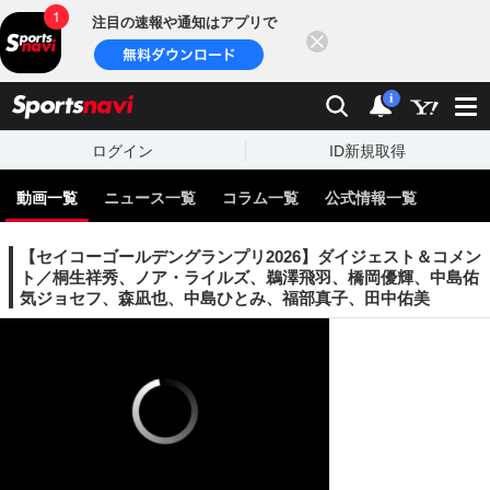
注目の速報や通知はアプリで
閉じる
sports
検索
通知
i
ログイン
ID新規取得
動画一覧
ニュース一覧
コラム一覧
公式情報一覧
【セイコーゴールデングランプリ2026】ダイジェスト＆コメン
ト／桐生祥秀、ノア・ライルズ、鵜澤飛羽、橋岡優輝、中島佑
気ジョセフ、森凪也、中島ひとみ、福部真子、田中佑美