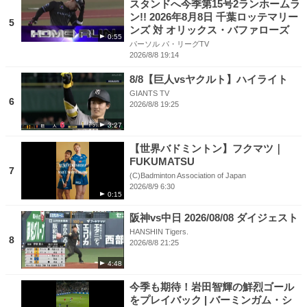
スタンドへ今季第15号2ランホームラ
ン!! 2026年8月8日 千葉ロッテマリー
5
ンズ 対 オリックス・バファローズ
0:55
パーソル パ・リーグTV
2026/8/8 19:14
8/8【巨人vsヤクルト】ハイライト
GIANTS TV
6
2026/8/8 19:25
3:27
【世界バドミントン】フクマツ｜
FUKUMATSU
7
(C)Badminton Association of Japan
2026/8/9 6:30
0:15
阪神vs中日 2026/08/08 ダイジェスト
HANSHIN Tigers.
8
2026/8/8 21:25
4:48
今季も期待！岩田智輝の鮮烈ゴール
をプレイバック | バーミンガム・シ