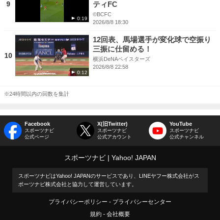
9
ティFC
©BCFC
0:19
2026/8/8 18:30
12回表、馬場選手が変化球で空振り
三振に仕留める！
10
横浜DeNAベイスターズ
2026/8/8 22:58
0:12
※24時間以内の回数を集計
Facebook
X(旧Twitter)
YouTube
スポーツナビ
スポーツナビ
スポーツナビ
公式ページ
公式アカウント
公式チャンネル
スポーツナビ
Yahoo! JAPAN
スポーツナビはYahoo! JAPANのサービスであり、LINEヤフー株式会社がス
ポーツナビ株式会社と協力して運営しています。
プライバシーポリシー
プライバシーセンター
規約
会社概要