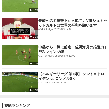
0:53
長崎への原爆投下から81年。VfBシュトゥ
ットガルトは世界の平和を願います
©VfBStuttgart
2026/8/9 12:00
0:13
中盤から一気に前進！佐野海舟の推進力 |
FSVマインツ05
©1.FSVMainz05
2026/8/9 12:00
0:15
【ベルギーリーグ 第1節】 シント＝トロ
イデン vs ロンメルSK
DAZN™
2026/8/9 11:00
3:58
視聴ランキング