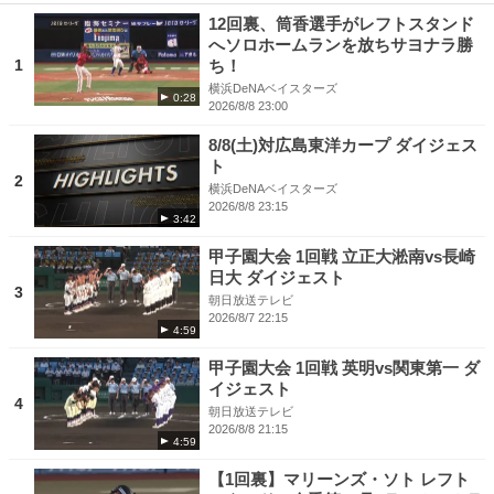
12回裏、筒香選手がレフトスタンド
へソロホームランを放ちサヨナラ勝
1
ち！
横浜DeNAベイスターズ
0:28
2026/8/8 23:00
8/8(土)対広島東洋カープ ダイジェス
ト
2
横浜DeNAベイスターズ
2026/8/8 23:15
3:42
甲子園大会 1回戦 立正大淞南vs長崎
日大 ダイジェスト
3
朝日放送テレビ
2026/8/7 22:15
4:59
甲子園大会 1回戦 英明vs関東第一 ダ
イジェスト
4
朝日放送テレビ
2026/8/8 21:15
4:59
【1回裏】マリーンズ・ソト レフト