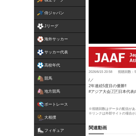
侍ジャパン
Jリーグ
海外サッカー
サッカー代表
高校年代
2026/6/15 20:58
視聴回数：52
競馬
/／
2年連続5度目の優勝‼️
地方競馬
#アジア大会🇯🇵日本代表
\＼
ボートレース
【#日本選手権】3日目
※視聴回数はデータの配信があ
※リンクは外部サイトの場合が
◆男子110mハードル
大相撲
1位🥇#泉谷駿介（住友電工）
関連動画
フィギュア
3日間、たくさんの応援あ