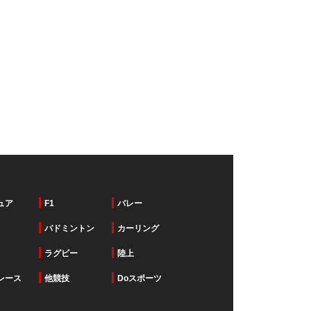
ュア
F1
バレー
バドミントン
カーリング
ラグビー
陸上
レース
他競技
Doスポーツ