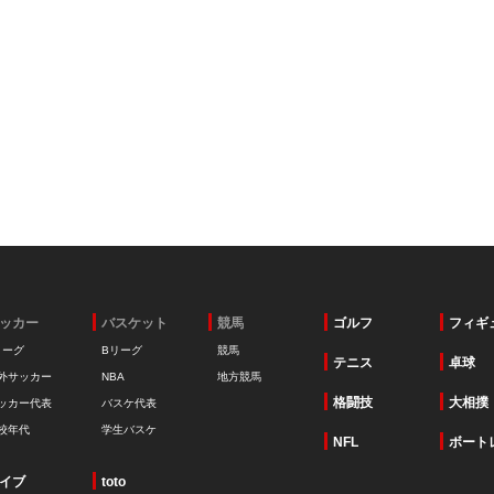
ッカー
バスケット
競馬
ゴルフ
フィギ
リーグ
Bリーグ
競馬
テニス
卓球
外サッカー
NBA
地方競馬
格闘技
大相撲
ッカー代表
バスケ代表
校年代
学生バスケ
NFL
ボート
イブ
toto