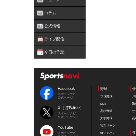
コラム
公式情報
ライブ配信
今日の予定
Facebook
野球
サ
スポーツナビ
プロ野球
J
公式ページ
MLB
海
X（旧Twitter）
高校野球
サ
スポーツナビ
公式アカウント
大学野球
高
独立リーグ
YouTube
ラ
スポーツナビ
侍ジャパン