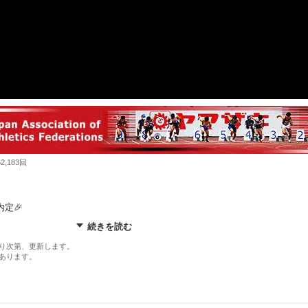
,183回
内定🎉
続きを読む
り次第、更新します。
あります。
13秒17 （+1.0）
りがとうございました🙌