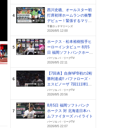
西川史礁、オールスター初
打席初球ホームランの衝撃
4
デビュー！緊張するマリー
16:39
ンズ戦士たちの様子をカメ
千葉ロッテマリーンズ
2026/8/5 12:00
ラが撮影！【広報カメラ】
ホークス・松本裕樹投手ヒ
ーローインタビュー 8月5
5
日 福岡ソフトバンクホーク
4:21
ス 対 北海道日本ハムファ
パーソル パ・リーグTV
2026/8/5 22:11
イターズ
【7回表】自身NPB初の2桁
勝利達成!! バファローズ・
6
エスピノーザ 7回111球1失
0:25
点の好投!! 2026年8月5日
パーソル パ・リーグTV
2026/8/5 20:56
オリックス・バファローズ
対 東北楽天ゴールデンイー
8月5日 福岡ソフトバンク
グルス
ホークス 対 北海道日本ハ
7
ムファイターズ ハイライト
4:10
パーソル パ・リーグTV
2026/8/5 22:07