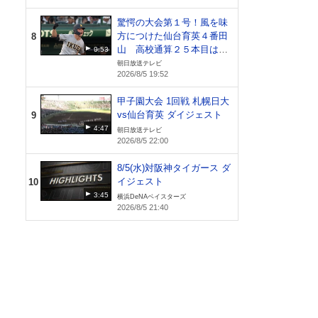
驚愕の大会第１号！風を味
方につけた仙台育英４番田
8
山 高校通算２５本目は甲
0:53
子園で【札幌日大vs仙台育
朝日放送テレビ
2026/8/5 19:52
英】
甲子園大会 1回戦 札幌日大
vs仙台育英 ダイジェスト
9
4:47
朝日放送テレビ
2026/8/5 22:00
8/5(水)対阪神タイガース ダ
イジェスト
10
3:45
横浜DeNAベイスターズ
2026/8/5 21:40