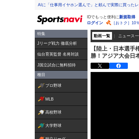
AIに「仕事用イヤホン選んで」と頼んで実際に買った
IDでもっと便利に
新規取得
ログイン
［おトク］10
特集
動画一覧
ニュース
Jリーグ戦力 徹底分析
【陸上・日本選手権
仙台育英監督 名将対談
勝！アジア大会日
J国立試合に無料招待
種目
プロ野球
MLB
高校野球
大学野球
独立リーグ