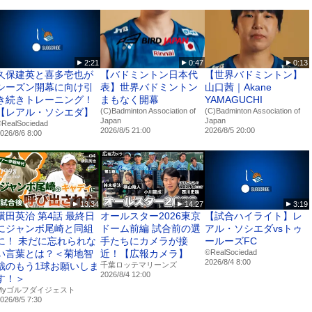
競技大会でお会いしましょう‼️
願いします📣
2:21
0:47
0:13
久保建英と喜多壱也が
【バドミントン日本代
【世界バドミントン】
シーズン開幕に向け引
表】世界バドミントン
山口茜｜Akane
権大会
き続きトレーニング！
まもなく開幕
YAMAGUCHI
/110/
【レアル・ソシエダ】
(C)Badminton Association of
(C)Badminton Association of
Japan
Japan
）
RealSociedad
2026/8/5 21:00
2026/8/5 20:00
026/8/6 8:00
メ『#ひゃくえむ。』とコラボ🤝
れる景色がある
代表選考会
13:34
14:27
3:19
横田英治 第4話 最終日
オールスター2026東京
【試合ハイライト】レ
にジャンボ尾崎と同組
ドーム前編 試合前の選
アル・ソシエダvsトゥ
に！ 未だに忘れられな
手たちにカメラが接
ールーズFC
い言葉とは？＜菊地智
近！【広報カメラ】
©RealSociedad
2026/8/4 8:00
哉のもう1球お願いしま
千葉ロッテマリーンズ
2026/8/4 12:00
す！＞
Myゴルフダイジェスト
026/8/5 7:30