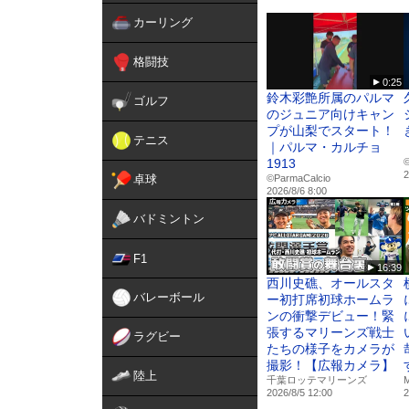
カーリング
次は、
愛知・名古屋2026アジア
パロマ瑞穂スタジアムで、
格闘技
再び熱い声援をよろしくお
0:25
鈴木彩艶所属のパルマ
ゴルフ
🟥🟨🟥🟨🟥🟨🟥🟨🟥
のジュニア向けキャン
第110回日本陸上競技選手
プが山梨でスタート！
テニス
⇒
https://www.jaaf.or.jp/jch
｜パルマ・カルチョ
6月12日（金）～14日（日
1913
©
2
パロマ瑞穂スタジアム
卓球
©️ParmaCalcio
2026/8/6 8:00
#日本選手権 が、劇場アニ
🟥🟨🟥🟨🟥🟨🟥🟨🟥
バドミントン
#ナンバーワンだけが見ら
#陸上 #アジア大会 #日本
F1
16:39
西川史礁、オールスタ
バレーボール
ー初打席初球ホームラ
ンの衝撃デビュー！緊
張するマリーンズ戦士
ラグビー
たちの様子をカメラが
撮影！【広報カメラ】
陸上
千葉ロッテマリーンズ
2026/8/5 12:00
2