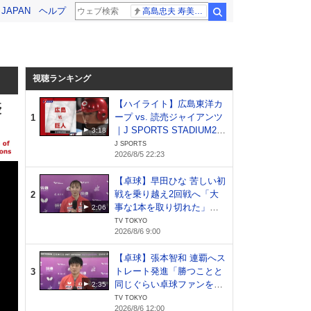
! JAPAN
ヘルプ
高島忠夫 寿美花代さん死去
検索
視聴ランキング
【ハイライト】広島東洋カ
優
ープ vs. 読売ジャイアンツ
1
｜J SPORTS STADIUM20
3:18
26（8月5日）
J SPORTS
2026/8/5 22:23
【卓球】早田ひな 苦しい初
戦を乗り越え2回戦へ「大
2
事な1本を取り切れた」日
2:06
本開催でファンへ恩返し｜
TV TOKYO
2026/8/6 9:00
WTTチャンピオンズ横浜20
26
【卓球】張本智和 連覇へス
トレート発進「勝つことと
3
同じぐらい卓球ファンを増
2:35
やしたい」｜WTTチャンピ
TV TOKYO
2026/8/6 12:00
オンズ横浜2026