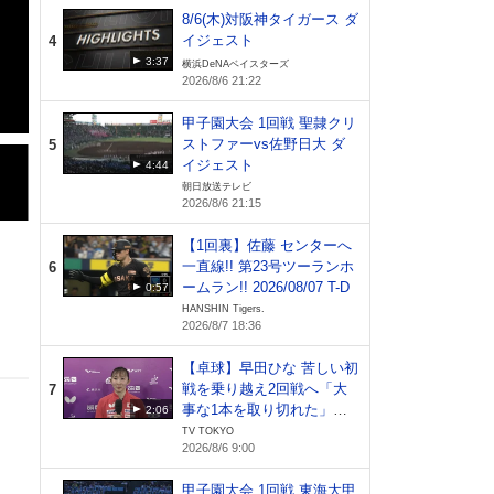
8/6(木)対阪神タイガース ダ
イジェスト
4
3:37
横浜DeNAベイスターズ
2026/8/6 21:22
甲子園大会 1回戦 聖隷クリ
ストファーvs佐野日大 ダ
5
イジェスト
4:44
朝日放送テレビ
2026/8/6 21:15
【1回裏】佐藤 センターへ
一直線!! 第23号ツーランホ
6
ームラン!! 2026/08/07 T-D
0:57
HANSHIN Tigers.
2026/8/7 18:36
【卓球】早田ひな 苦しい初
戦を乗り越え2回戦へ「大
7
事な1本を取り切れた」日
2:06
本開催でファンへ恩返し｜
TV TOKYO
2026/8/6 9:00
WTTチャンピオンズ横浜20
26
甲子園大会 1回戦 東海大甲