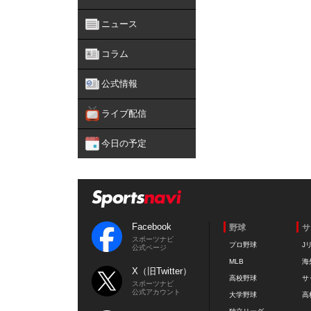
ニュース
コラム
公式情報
ライブ配信
今日の予定
Facebook
野球
サ
スポーツナビ
プロ野球
J
公式ページ
MLB
海
X（旧Twitter）
高校野球
サ
スポーツナビ
公式アカウント
大学野球
高