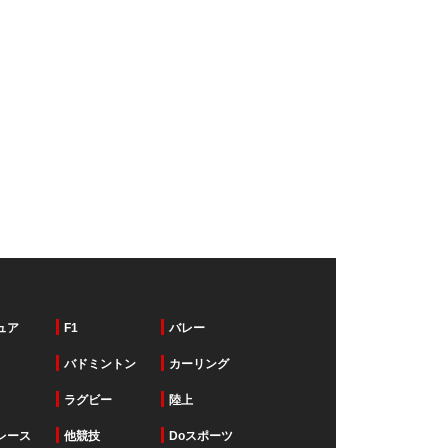
ュア
F1
バレー
バドミントン
カーリング
ラグビー
陸上
レース
他競技
Doスポーツ