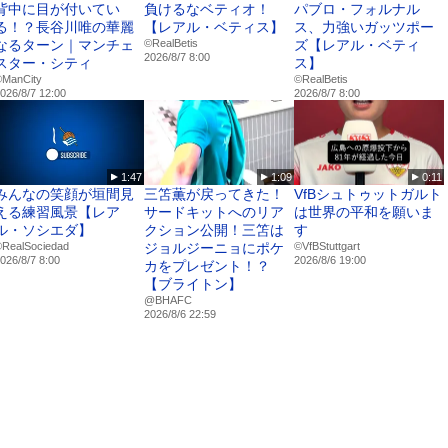
背中に目が付いてい
負けるなベティオ！
パブロ・フォルナル
る！？長谷川唯の華麗
【レアル・ベティス】
ス、力強いガッツポー
なるターン｜マンチェ
©RealBetis
ズ【レアル・ベティ
2026/8/7 8:00
スター・シティ
ス】
ManCity
©RealBetis
026/8/7 12:00
2026/8/7 8:00
1:47
1:09
0:11
みんなの笑顔が垣間見
三笘薫が戻ってきた！
VfBシュトゥットガルト
える練習風景【レア
サードキットへのリア
は世界の平和を願いま
ル・ソシエダ】
クション公開！三笘は
す
RealSociedad
ジョルジーニョにポケ
©VfBStuttgart
026/8/7 8:00
2026/8/6 19:00
カをプレゼント！？
【ブライトン】
@BHAFC
2026/8/6 22:59