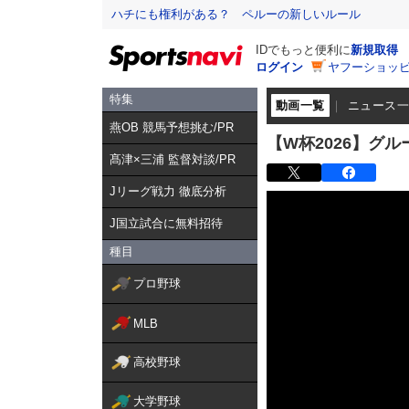
ハチにも権利がある？ ペルーの新しいルール
IDでもっと便利に
新規取得
ログイン
ヤフーショッピ
特集
動画一覧
ニュース
燕OB 競馬予想挑む/PR
【W杯2026】グル
髙津×三浦 監督対談/PR
Jリーグ戦力 徹底分析
J国立試合に無料招待
種目
プロ野球
MLB
高校野球
大学野球