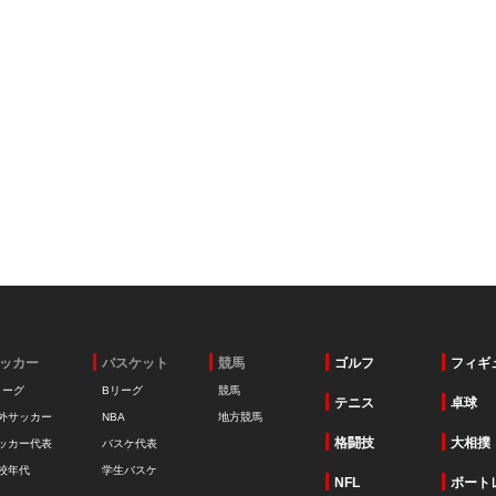
ッカー
バスケット
競馬
ゴルフ
フィギ
リーグ
Bリーグ
競馬
テニス
卓球
外サッカー
NBA
地方競馬
格闘技
大相撲
ッカー代表
バスケ代表
校年代
学生バスケ
NFL
ボート