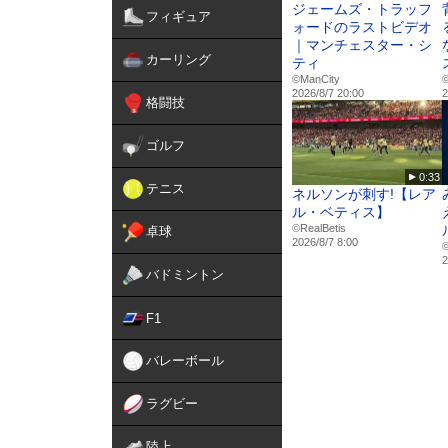
ジェームズ・トラッフ
フィギュア
ォードのラストビデオ
｜マンチェスター・シ
カーリング
ティ
©ManCity
©
2026/8/7 20:00
2
格闘技
ゴルフ
0:33
テニス
ネルソンが刺す!【レア
ル・ベティス】
©RealBetis
卓球
2026/8/7 8:00
©
2
バドミントン
F1
バレーボール
ラグビー
陸上