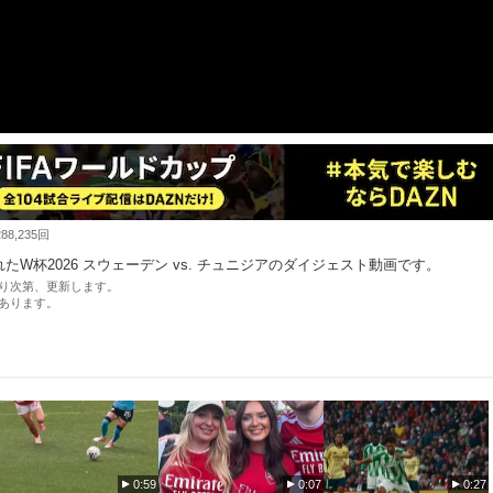
8,235回
行われたW杯2026 スウェーデン vs. チュニジアのダイジェスト動画です。
り次第、更新します。
あります。
0:59
0:07
0:27