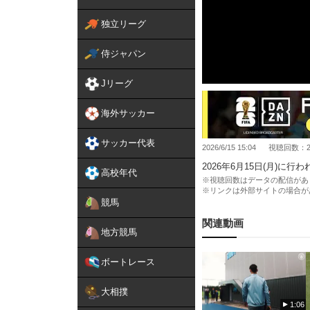
独立リーグ
侍ジャパン
Jリーグ
海外サッカー
サッカー代表
2026/6/15 15:04
視聴回数：28
2026年6月15日(月)に
高校年代
※視聴回数はデータの配信があ
※リンクは外部サイトの場合が
競馬
関連動画
地方競馬
ボートレース
大相撲
1:06