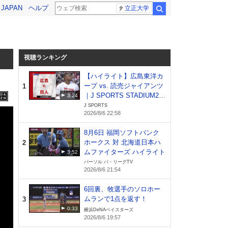
! JAPAN
ヘルプ
立正大学
検索
視聴ランキング
【ハイライト】広島東洋カ
ープ vs. 読売ジャイアンツ
1
｜J SPORTS STADIUM20
3:24
26（8月6日）
J SPORTS
2026/8/6 22:58
8月6日 福岡ソフトバンク
ホークス 対 北海道日本ハ
2
ムファイターズ ハイライト
3:52
パーソル パ・リーグTV
2026/8/6 21:54
6回裏、牧選手のソロホー
ムランで1点を返す！
3
0:33
横浜DeNAベイスターズ
2026/8/6 19:57