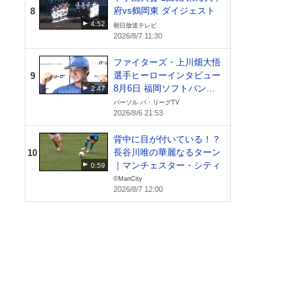
府vs鶴岡東 ダイジェスト
8
4:52
朝日放送テレビ
2026/8/7 11:30
ファイターズ・上川畑大悟
選手ヒーローインタビュー
9
8月6日 福岡ソフトバンク
2:47
ホークス 対 北海道日本ハ
パーソル パ・リーグTV
2026/8/6 21:53
ムファイターズ
背中に目が付いている！？
長谷川唯の華麗なるターン
10
｜マンチェスター・シティ
0:59
©ManCity
2026/8/7 12:00