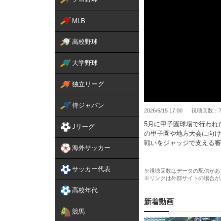
MLB
高校野球
大学野球
独立リーグ
侍ジャパン
2026/6/15 17:00
視聴回数：77
5月に甲子園球場で行われ
Jリーグ
の甲子園や地方大会に向け
戦いをジャッジで支える
海外サッカー
い！（2026年6月15日公開
サッカー代表
※視聴回数はデータの配信があ
※リンクは外部サイトの場合が
高校年代
新着動画
競馬