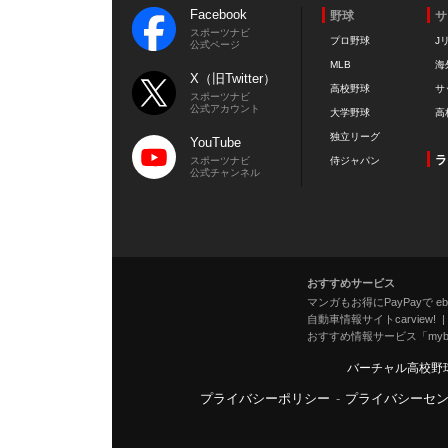
Facebook
野球
サ
スポーツナビ
プロ野球
J
公式ページ
MLB
海
X（旧Twitter）
高校野球
サ
スポーツナビ
公式アカウント
大学野球
高
独立リーグ
YouTube
ラ
スポーツナビ
侍ジャパン
公式チャンネル
おすすめサービス
マンガもお得にPayPayで eboo
自動車情報サイトcarview!
おすすめ情報サービス「mybe
バーチャル高校野
プライバシーポリシー
-
プライバシーセ