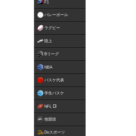
F1
バレーボール
ラグビー
陸上
Bリーグ
NBA
バスケ代表
学生バスケ
NFL
他競技
Doスポーツ