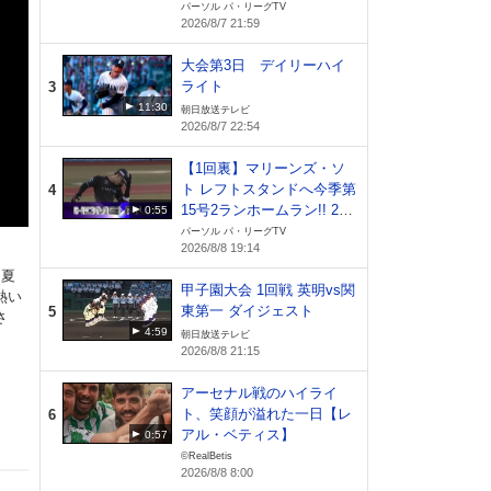
パーソル パ・リーグTV
2026/8/7 21:59
大会第3日 デイリーハイ
ライト
3
11:30
朝日放送テレビ
2026/8/7 22:54
【1回裏】マリーンズ・ソ
ト レフトスタンドへ今季第
4
15号2ランホームラン!! 202
0:55
6年8月8日 千葉ロッテマリ
パーソル パ・リーグTV
2026/8/8 19:14
ーンズ 対 オリックス・バ
ファローズ
、夏
甲子園大会 1回戦 英明vs関
熱い
東第一 ダイジェスト
5
さ
4:59
朝日放送テレビ
2026/8/8 21:15
アーセナル戦のハイライ
ト、笑顔が溢れた一日【レ
6
アル・ベティス】
0:57
©RealBetis
2026/8/8 8:00