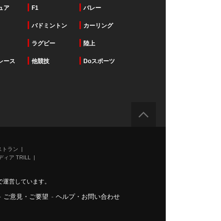
ュア
F1
バレー
バドミントン
カーリング
ラグビー
陸上
レース
他競技
Doスポーツ
ストラン
ィア TRILL
で運営しています。
-
ご意見・ご要望
-
ヘルプ・お問い合わせ