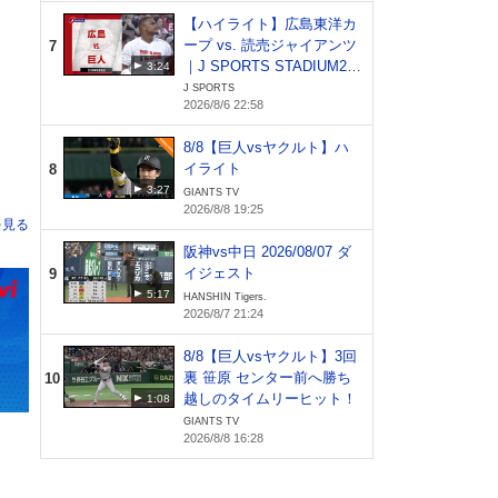
【ハイライト】広島東洋カ
ープ vs. 読売ジャイアンツ
7
｜J SPORTS STADIUM20
3:24
26（8月6日）
J SPORTS
2026/8/6 22:58
8/8【巨人vsヤクルト】ハ
イライト
8
3:27
GIANTS TV
2026/8/8 19:25
阪神vs中日 2026/08/07 ダ
イジェスト
9
5:17
HANSHIN Tigers.
2026/8/7 21:24
8/8【巨人vsヤクルト】3回
裏 笹原 センター前へ勝ち
10
越しのタイムリーヒット！
1:08
GIANTS TV
2026/8/8 16:28