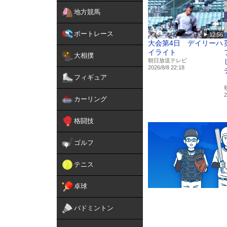
地方競馬
ボートレース
12:56
大会第4日 デイリーハ
イライト
大相撲
朝日放送テレビ
2026/8/8 22:18
フィギュア
2
カーリング
格闘技
ゴルフ
テニス
卓球
バドミントン