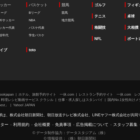
ッカー
バスケット
競馬
ゴルフ
フィギ
リーグ
Bリーグ
競馬
テニス
卓球
外サッカー
NBA
地方競馬
格闘技
大相撲
ッカー代表
バスケ代表
校年代
学生バスケ
NFL
ボート
イブ
toto
kjapan
ホテル、旅館予約サイト 一休.com
レストラン予約サイト 一休.com レ
料理レシピ動画サービス クラシル
仕事・求人探しはスタンバイ
国内No.1女性向けメデ
st」
Yahoo! JAPAN
球は、株式会社朝日新聞社、朝日放送テレビ株式会社、LINEヤフー株式会社が共同
ンター
-
利用規約
-
会社概要
-
免責事項
-
広告掲載について
-
スタッフ募集
© データ制作協力：データスタジアム（株）
© 情報提供：（株）朝日新聞社