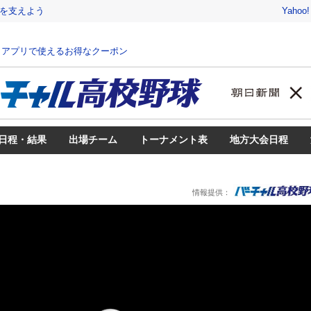
を支えよう
Yahoo
、アプリで使えるお得なクーポン
日程・結果
出場チーム
トーナメント表
地方大会日程
」