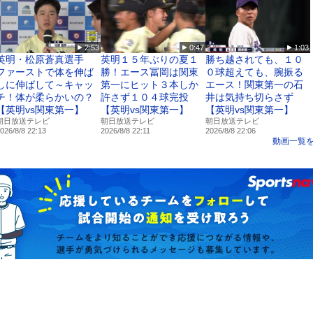
2:53
0:47
1:03
英明・松原蒼真選手
英明１５年ぶりの夏１
勝ち越されても、１０
ファーストで体を伸ば
勝！エース冨岡は関東
０球超えても、腕振る
しに伸ばして～キャッ
第一にヒット３本しか
エース！関東第一の石
チ！体が柔らかいの？
許さず１０４球完投
井は気持ち切らさず
【英明vs関東第一】
【英明vs関東第一】
【英明vs関東第一】
朝日放送テレビ
朝日放送テレビ
朝日放送テレビ
026/8/8 22:13
2026/8/8 22:11
2026/8/8 22:06
動画一覧