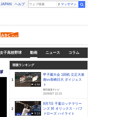
! JAPAN
ヘルプ
マッサマン
検索
女子高校野球
動画
ニュース
コラム
視聴ランキング
甲子園大会 1回戦 立正大淞
南vs長崎日大 ダイジェス
1
ト
4:59
朝日放送テレビ
2026/8/7 22:15
8月7日 千葉ロッテマリー
ンズ 対 オリックス・バフ
2
ァローズ ハイライト
5:13