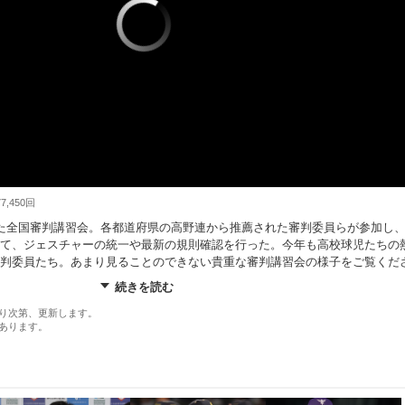
,450回
た全国審判講習会。各都道府県の高野連から推薦された審判委員らが参加し
て、ジェスチャーの統一や最新の規則確認を行った。今年も高校球児たちの
審判委員たち。あまり見ることのできない貴重な審判講習会の様子をご覧くだ
）
続きを読む
り次第、更新します。
あります。