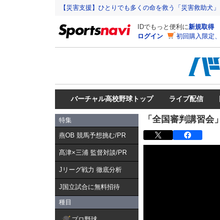
【災害支援】ひとりでも多くの命を救う「災害救助犬」
IDでもっと便利に
新規取得
ログイン
初回購入限定
バーチャル高校野球トップ
ライブ配信
「全国審判講習会
特集
燕OB 競馬予想挑む/PR
髙津×三浦 監督対談/PR
Jリーグ戦力 徹底分析
J国立試合に無料招待
種目
プロ野球