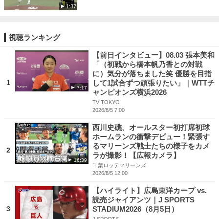
1:37
視聴ランキング
【前日インタビュー】08.03 張本美和
「（初戦から橋本帆乃香との対戦
に）気分が落ちました笑 優勝を目指
1
して1試合ずつ頑張りたい」｜WTTチ
7:17
ャンピオンズ横浜2026
TV TOKYO
2026/8/5 7:00
西川史礁、オールスター初打席初球
ホームランの衝撃デビュー！緊張す
るマリーンズ戦士たちの様子をカメ
2
ラが撮影！【広報カメラ】
16:39
千葉ロッテマリーンズ
2026/8/5 12:00
【ハイライト】広島東洋カープ vs.
読売ジャイアンツ｜J SPORTS
3
STADIUM2026（8月5日）