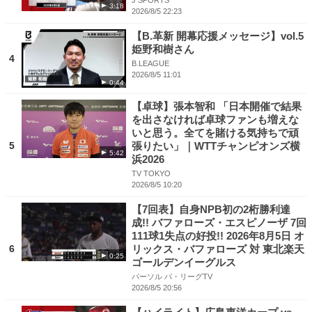
J SPORTS
3:18
2026/8/5 22:23
【B.革新 開幕応援メッセージ】vol.5
姫野和樹さん
4
B.LEAGUE
2026/8/5 11:01
0:44
【卓球】張本智和 「日本開催で結果
を出さなければ卓球ファンも増えな
いと思う。全てを賭ける気持ちで頑
5
張りたい」｜WTTチャンピオンズ横
5:42
浜2026
TV TOKYO
2026/8/5 10:20
【7回表】自身NPB初の2桁勝利達
成!! バファローズ・エスピノーザ 7回
111球1失点の好投!! 2026年8月5日 オ
6
リックス・バファローズ 対 東北楽天
0:25
ゴールデンイーグルス
パーソル パ・リーグTV
2026/8/5 20:56