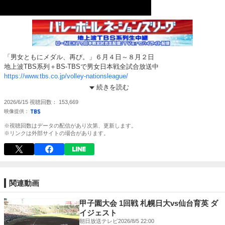
「男女ともにメダル、再び。」６月４日～８月２日
地上波TBS系列＋BS-TBSで男女日本戦全試合放送中
https://www.tbs.co.jp/volley-nationsleague/
U-NEXTで日本戦全試合生配信
続きを読む
https://t.unext.jp/r/volley-nationsleague2026_sportsnavi
2026/6/15
視聴回数
153,669
TVerでもハイライト配信
https://tver.jp/series/srk3uwg5mi
※視聴回数はデータの配信があり次第、更新します。
※リンクは外部サイトの場合があります。
関連動画
甲子園大会 1回戦 札幌日大vs仙台育英 ダ
イジェスト
朝日放送テレビ
2026/8/5 22:00