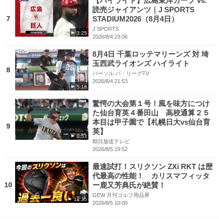
【ハイライト】広島東洋カープ vs.
読売ジャイアンツ｜J SPORTS
7
STADIUM2026（8月4日）
J SPORTS
3:25
2026/8/4 23:06
8月4日 千葉ロッテマリーンズ 対 埼
玉西武ライオンズ ハイライト
8
パーソル パ・リーグTV
2026/8/4 21:53
5:18
驚愕の大会第１号！風を味方につけ
た仙台育英４番田山 高校通算２５
本目は甲子園で【札幌日大vs仙台育
9
英】
0:53
朝日放送テレビ
2026/8/5 19:52
最速試打！スリクソン ZXi RKT は歴
代最高の性能！ カリスマフィッタ
10
ー鹿又芳典氏が絶賛！
GEW 月刊ゴルフ用品界
12:35
2026/8/5 10:00