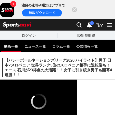
注目の速報や通知はアプリで
閉じる
sports
検索
通知
i
ログイン
ID新規取得
動画一覧
ニュース一覧
コラム一覧
公式情報一覧
【バレーボールネーションズリーグ2026 ハイライト】男子 日
本×スロベニア 世界ランク5位のスロベニア相手に逆転勝ち！
エース 石川が23得点の大活躍！！女子に引き続き男子も開幕4
連勝！！