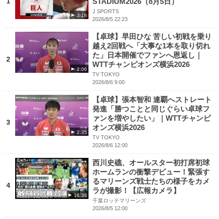
1
STADIUM2026（8月5日）
J SPORTS
3:18
2026/8/5 22:23
【卓球】早田ひな 苦しい初戦を乗り
越え2回戦へ「大事な1本を取り切れ
た」日本開催でファンへ恩返し｜
2
WTTチャンピオンズ横浜2026
2:06
TV TOKYO
2026/8/6 9:00
【卓球】張本智和 連覇へストレート
発進「勝つことと同じぐらい卓球フ
ァンを増やしたい」｜WTTチャンピ
3
オンズ横浜2026
2:35
TV TOKYO
2026/8/6 12:00
西川史礁、オールスター初打席初球
ホームランの衝撃デビュー！緊張す
るマリーンズ戦士たちの様子をカメ
4
ラが撮影！【広報カメラ】
16:39
千葉ロッテマリーンズ
2026/8/5 12:00