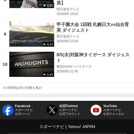
英】
0:53
朝日放送テレビ
2026/8/5 19:52
甲子園大会 1回戦 札幌日大vs仙台育
英 ダイジェスト
9
朝日放送テレビ
2026/8/5 22:00
4:47
8/5(水)対阪神タイガース ダイジェス
ト
10
横浜DeNAベイスターズ
2026/8/5 21:40
3:45
※24時間以内の回数を集計
Facebook
X(旧Twitter)
YouTube
スポーツナビ
スポーツナビ
スポーツナビ
公式ページ
公式アカウント
公式チャンネル
スポーツナビ
Yahoo! JAPAN