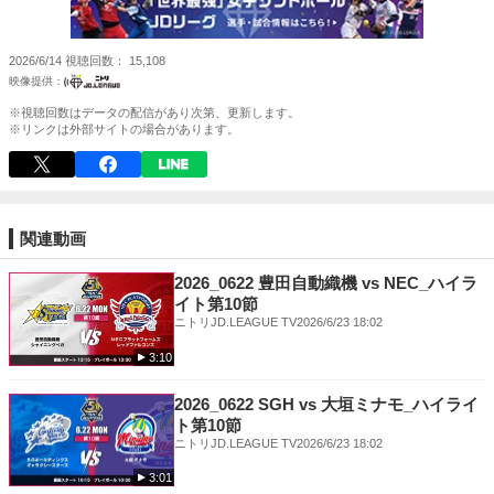
2026/6/14
視聴回数
15,108
※視聴回数はデータの配信があり次第、更新します。
※リンクは外部サイトの場合があります。
関連動画
2026_0622 豊田自動織機 vs NEC_ハイラ
イト第10節
ニトリJD.LEAGUE TV
2026/6/23 18:02
3:10
2026_0622 SGH vs 大垣ミナモ_ハイライ
ト第10節
ニトリJD.LEAGUE TV
2026/6/23 18:02
3:01