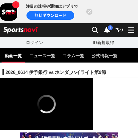
注目の速報や通知はアプリで
閉じる
sports
検索
通知
i
ログイン
ID新規取得
動画一覧
ニュース一覧
コラム一覧
公式情報一覧
2026_0614 伊予銀行 vs ホンダ_ハイライト第9節