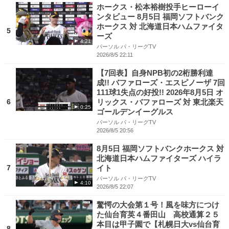
ホークス・松本裕樹投手ヒーローイ
ンタビュー 8月5日 福岡ソフトバンク
ホークス 対 北海道日本ハムファイタ
5
ーズ
4:21
パーソル パ・リーグTV
2026/8/5 22:11
【7回表】自身NPB初の2桁勝利達
成!! バファローズ・エスピノーザ 7回
111球1失点の好投!! 2026年8月5日 オ
6
リックス・バファローズ 対 東北楽天
0:25
ゴールデンイーグルス
パーソル パ・リーグTV
2026/8/5 20:56
8月5日 福岡ソフトバンクホークス 対
北海道日本ハムファイターズ ハイラ
7
イト
パーソル パ・リーグTV
4:10
2026/8/5 22:07
驚愕の大会第１号！風を味方につけ
た仙台育英４番田山 高校通算２５
本目は甲子園で【札幌日大vs仙台育
8