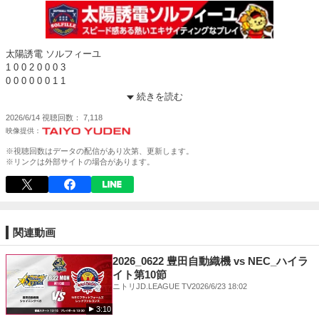
太陽誘電 ソルフィーユ
1 0 0 2 0 0 0 3
0 0 0 0 0 0 1 1
SGホールディングス ギャラクシースターズ
続きを読む
(太陽)曽根-日比野
2026/6/14
視聴回数
7,118
(SG)永井・サンダーコック-麻生・吉田
本塁打:上林(太)・二見(SG)、3塁打:高(太)、2塁打:日比野(太)・小西(SG)
※視聴回数はデータの配信があり次第、更新します。
※リンクは外部サイトの場合があります。
関連動画
2026_0622 豊田自動織機 vs NEC_ハイラ
イト第10節
ニトリJD.LEAGUE TV
2026/6/23 18:02
3:10