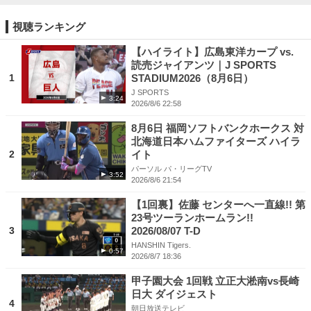
視聴ランキング
【ハイライト】広島東洋カープ vs.
読売ジャイアンツ｜J SPORTS
1
STADIUM2026（8月6日）
J SPORTS
3:24
2026/8/6 22:58
8月6日 福岡ソフトバンクホークス 対
北海道日本ハムファイターズ ハイラ
2
イト
パーソル パ・リーグTV
3:52
2026/8/6 21:54
【1回裏】佐藤 センターへ一直線!! 第
23号ツーランホームラン!!
3
2026/08/07 T-D
HANSHIN Tigers.
0:57
2026/8/7 18:36
甲子園大会 1回戦 立正大淞南vs長崎
日大 ダイジェスト
4
朝日放送テレビ