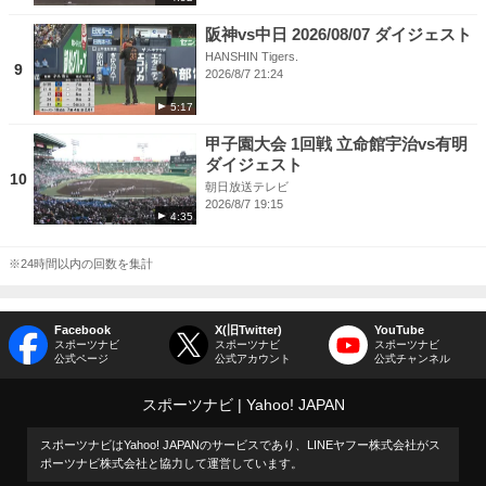
阪神vs中日 2026/08/07 ダイジェスト
HANSHIN Tigers.
9
2026/8/7 21:24
5:17
甲子園大会 1回戦 立命館宇治vs有明
ダイジェスト
10
朝日放送テレビ
2026/8/7 19:15
4:35
※24時間以内の回数を集計
Facebook
X(旧Twitter)
YouTube
スポーツナビ
スポーツナビ
スポーツナビ
公式ページ
公式アカウント
公式チャンネル
スポーツナビ
Yahoo! JAPAN
スポーツナビはYahoo! JAPANのサービスであり、LINEヤフー株式会社がス
ポーツナビ株式会社と協力して運営しています。