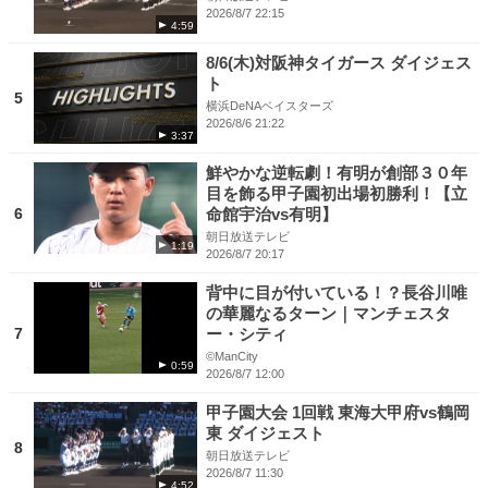
2026/8/7 22:15
4:59
8/6(木)対阪神タイガース ダイジェス
ト
5
横浜DeNAベイスターズ
2026/8/6 21:22
3:37
鮮やかな逆転劇！有明が創部３０年
目を飾る甲子園初出場初勝利！【立
6
命館宇治vs有明】
朝日放送テレビ
1:19
2026/8/7 20:17
背中に目が付いている！？長谷川唯
の華麗なるターン｜マンチェスタ
7
ー・シティ
©ManCity
0:59
2026/8/7 12:00
甲子園大会 1回戦 東海大甲府vs鶴岡
東 ダイジェスト
8
朝日放送テレビ
2026/8/7 11:30
4:52