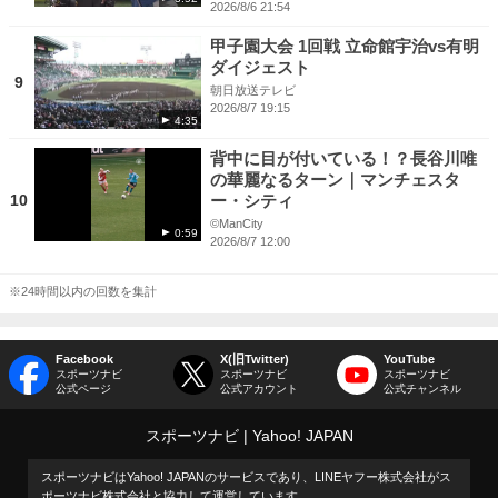
2026/8/6 21:54
甲子園大会 1回戦 立命館宇治vs有明
ダイジェスト
9
朝日放送テレビ
2026/8/7 19:15
4:35
背中に目が付いている！？長谷川唯
の華麗なるターン｜マンチェスタ
10
ー・シティ
©ManCity
0:59
2026/8/7 12:00
※24時間以内の回数を集計
Facebook
X(旧Twitter)
YouTube
スポーツナビ
スポーツナビ
スポーツナビ
公式ページ
公式アカウント
公式チャンネル
スポーツナビ
Yahoo! JAPAN
スポーツナビはYahoo! JAPANのサービスであり、LINEヤフー株式会社がス
ポーツナビ株式会社と協力して運営しています。