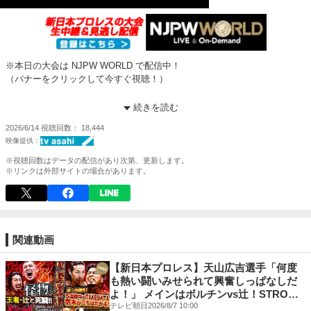
※本日の大会は NJPW WORLD で配信中！
（バナーをクリックして今すぐ視聴！）
【第8試合】IWGPジュニアヘビー級選手権試合
続きを読む
YOH ◯ vs × DOUKI
2026/6/14
視聴回数
18,444
（17分57秒）DIRECT DRIVE→体固め
※DOUKIが5度目の防衛に失敗。YOHが新チャンピオンとなる
※視聴回数はデータの配信があり次第、更新します。
新日本プロレス観るなら NJPW WORLD で！
※リンクは外部サイトの場合があります。
登録＆視聴⇒
https://www.njpwworld.com/
初心者向け！Amazon Prime Videoサービス
『NJPW WORLD for Prime Video』の加入はこちら
⇒
https://www.amazon.co.jp/channels/njpwworldjp
関連動画
《初回7日間無料》
【新日本プロレス】天山広吉選手「何度
★NJPW WORLD 公式SNS
も熱い闘いみせられて興奮しっぱなしだ
X -
https://twitter.com/njpwworld
よ！」 メインはボルチンvs辻！STRONG
Facebook -
https://www.facebook.com/njpwworld1972/
無差別級王者とIWGPヘビー級王者が激
テレビ朝日
2026/8/7 10:00