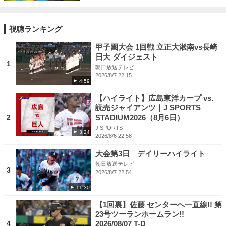
視聴ランキング
甲子園大会 1回戦 立正大淞南vs長崎
日大 ダイジェスト
1
朝日放送テレビ
2026/8/7 22:15
4:59
【ハイライト】広島東洋カープ vs.
読売ジャイアンツ｜J SPORTS
2
STADIUM2026（8月6日）
J SPORTS
3:24
2026/8/6 22:58
大会第3日 デイリーハイライト
朝日放送テレビ
3
2026/8/7 22:54
11:30
【1回裏】佐藤 センターへ一直線!! 第
23号ツーランホームラン!!
4
2026/08/07 T-D