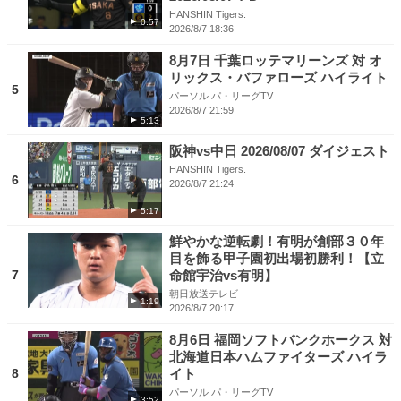
HANSHIN Tigers.
0:57
2026/8/7 18:36
8月7日 千葉ロッテマリーンズ 対 オ
リックス・バファローズ ハイライト
5
パーソル パ・リーグTV
2026/8/7 21:59
5:13
阪神vs中日 2026/08/07 ダイジェスト
HANSHIN Tigers.
6
2026/8/7 21:24
5:17
鮮やかな逆転劇！有明が創部３０年
目を飾る甲子園初出場初勝利！【立
7
命館宇治vs有明】
朝日放送テレビ
1:19
2026/8/7 20:17
8月6日 福岡ソフトバンクホークス 対
北海道日本ハムファイターズ ハイラ
8
イト
パーソル パ・リーグTV
3:52