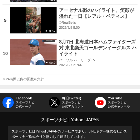
アーセナル戦のハイライト、笑顔が
溢れた一日【レアル・ベティス】
9
©RealBetis
2026/8/8 8:00
0:57
8月7日 北海道日本ハムファイターズ
対 東北楽天ゴールデンイーグルス ハ
10
イライト
パーソル パ・リーグTV
4:40
2026/8/7 21:44
※24時間以内の回数を集計
Facebook
X(旧Twitter)
YouTube
スポーツナビ
スポーツナビ
スポーツナビ
公式ページ
公式アカウント
公式チャンネル
スポーツナビ
Yahoo! JAPAN
スポーツナビはYahoo! JAPANのサービスであり、LINEヤフー株式会社がス
ポーツナビ株式会社と協力して運営しています。