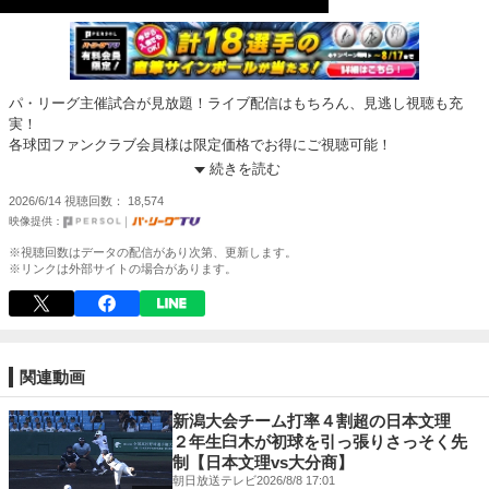
パ・リーグ主催試合が見放題！ライブ配信はもちろん、見逃し視聴も充
実！
各球団ファンクラブ会員様は限定価格でお得にご視聴可能！
https://pacificleague.com/ptv?utm_source=sportsnavi&utm_medium=vod
続きを読む
2026/6/14
視聴回数
18,574
※視聴回数はデータの配信があり次第、更新します。
※リンクは外部サイトの場合があります。
関連動画
新潟大会チーム打率４割超の日本文理
２年生臼木が初球を引っ張りさっそく先
制【日本文理vs大分商】
朝日放送テレビ
2026/8/8 17:01