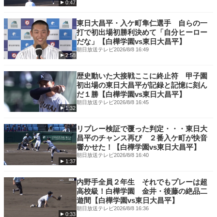
0:47
東日大昌平・入ケ町隼仁選手 自らの一
打で初出場初勝利決めて「自分ヒーロー
だな」【白樺学園vs東日大昌平】
朝日放送テレビ
2026/8/8 16:49
2:58
歴史動いた大接戦ここに終止符 甲子園
初出場の東日大昌平が記録と記憶に刻ん
だ１勝【白樺学園vs東日大昌平】
朝日放送テレビ
2026/8/8 16:45
1:32
リプレー検証で覆った判定・・・東日大
昌平のチャンス再び ２番入ケ町が快音
響かせた！【白樺学園vs東日大昌平】
朝日放送テレビ
2026/8/8 16:40
1:37
内野手全員２年生 それでもプレーは超
高校級！白樺学園 金井・後藤の絶品二
遊間【白樺学園vs東日大昌平】
朝日放送テレビ
2026/8/8 16:36
0:33