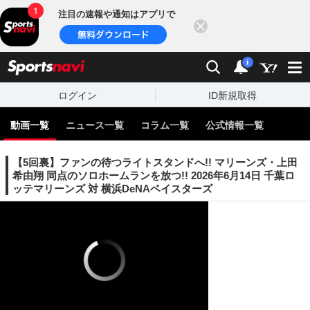
注目の速報や通知はアプリで
閉じる
sports
検索
通知
i
ログイン
ID新規取得
動画一覧
ニュース一覧
コラム一覧
公式情報一覧
【5回裏】ファンの待つライトスタンドへ!! マリーンズ・上田
希由翔 同点のソロホームランを放つ!! 2026年6月14日 千葉ロ
ッテマリーンズ 対 横浜DeNAベイスターズ