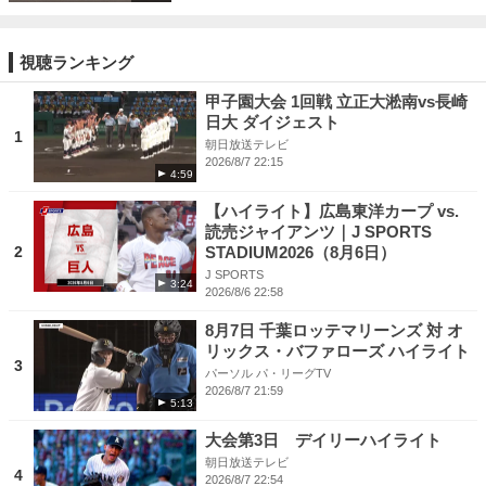
視聴ランキング
甲子園大会 1回戦 立正大淞南vs長崎
日大 ダイジェスト
1
朝日放送テレビ
2026/8/7 22:15
4:59
【ハイライト】広島東洋カープ vs.
読売ジャイアンツ｜J SPORTS
2
STADIUM2026（8月6日）
J SPORTS
3:24
2026/8/6 22:58
8月7日 千葉ロッテマリーンズ 対 オ
リックス・バファローズ ハイライト
3
パーソル パ・リーグTV
2026/8/7 21:59
5:13
大会第3日 デイリーハイライト
朝日放送テレビ
4
2026/8/7 22:54