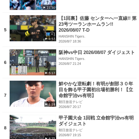
11:30
【1回裏】佐藤 センターへ一直線!! 第
23号ツーランホームラン!!
5
2026/08/07 T-D
HANSHIN Tigers.
0:57
2026/8/7 18:36
阪神vs中日 2026/08/07 ダイジェスト
HANSHIN Tigers.
6
2026/8/7 21:24
5:17
鮮やかな逆転劇！有明が創部３０年
目を飾る甲子園初出場初勝利！【立
7
命館宇治vs有明】
朝日放送テレビ
1:19
2026/8/7 20:17
甲子園大会 1回戦 立命館宇治vs有明
ダイジェスト
8
朝日放送テレビ
2026/8/7 19:15
4:35