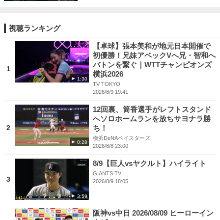
視聴ランキング
【卓球】張本美和が地元日本開催で
初優勝！兄妹アベックVへ兄・智和へ
バトンを繋ぐ｜WTTチャンピオンズ
1
横浜2026
1:30
TV TOKYO
2026/8/9 19:41
12回裏、筒香選手がレフトスタンド
へソロホームランを放ちサヨナラ勝
2
ち！
横浜DeNAベイスターズ
0:28
2026/8/8 23:00
8/9【巨人vsヤクルト】ハイライト
GIANTS TV
3
2026/8/9 18:05
3:59
阪神vs中日 2026/08/09 ヒーローイン