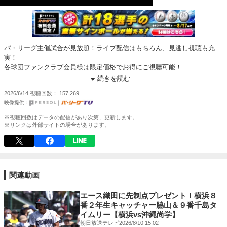
パ・リーグ主催試合が見放題！ライブ配信はもちろん、見逃し視聴も充
実！
各球団ファンクラブ会員様は限定価格でお得にご視聴可能！
https://pacificleague.com/ptv?utm_source=sportsnavi&utm_medium=vod
続きを読む
2026/6/14
視聴回数
157,269
※視聴回数はデータの配信があり次第、更新します。
※リンクは外部サイトの場合があります。
関連動画
エース織田に先制点プレゼント！横浜８
番２年生キャッチャー脇山＆９番千島タ
イムリー【横浜vs沖縄尚学】
朝日放送テレビ
2026/8/10 15:02