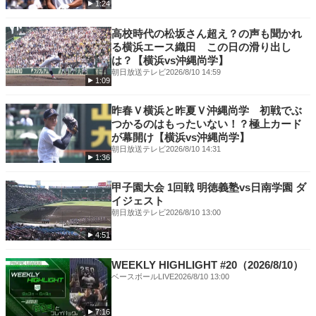
1:24
高校時代の松坂さん超え？の声も聞かれ
る横浜エース織田 この日の滑り出し
は？【横浜vs沖縄尚学】
朝日放送テレビ
2026/8/10 14:59
1:09
昨春Ｖ横浜と昨夏Ｖ沖縄尚学 初戦でぶ
つかるのはもったいない！？極上カード
が幕開け【横浜vs沖縄尚学】
朝日放送テレビ
2026/8/10 14:31
1:36
甲子園大会 1回戦 明徳義塾vs日南学園 ダ
イジェスト
朝日放送テレビ
2026/8/10 13:00
4:51
WEEKLY HIGHLIGHT #20（2026/8/10）
ベースボールLIVE
2026/8/10 13:00
7:16