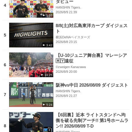
タビュー
4
HANSHIN Tigers.
2026/8/9 21:39
1:55
8/8(土)対広島東洋カープ ダイジェス
ト
5
横浜DeNAベイスターズ
2026/8/8 23:15
3:42
【U-10ジュニア舞台裏】マレーシア
🇲🇾遠征
6
©︎zweigen Kanazawa
2026/8/9 20:00
19:25
阪神vs中日 2026/08/09 ダイジェスト
HANSHIN Tigers.
7
2026/8/9 21:27
5:24
【6回裏】近本 ライトスタンドへ均
衡を破る先制アーチ!! 第1号ホームラ
8
ン!! 2026/08/09 T-D