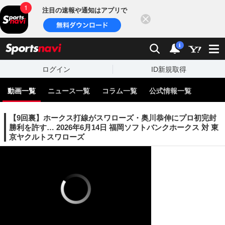
注目の速報や通知はアプリで
閉じる
sports
検索
通知
i
ログイン
ID新規取得
動画一覧
ニュース一覧
コラム一覧
公式情報一覧
【9回裏】ホークス打線がスワローズ・奥川恭伸にプロ初完封
勝利を許す… 2026年6月14日 福岡ソフトバンクホークス 対 東
京ヤクルトスワローズ