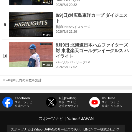
HANSHIN Tigers.
0:57
2026/8/9 20:32
8/9(日)対広島東洋カープ ダイジェス
ト
9
横浜DeNAベイスターズ
2026/8/9 21:26
3:09
8月9日 北海道日本ハムファイターズ
対 東北楽天ゴールデンイーグルス ハ
10
イライト
パーソル パ・リーグTV
3:51
2026/8/9 17:02
※24時間以内の回数を集計
Facebook
X(旧Twitter)
YouTube
スポーツナビ
スポーツナビ
スポーツナビ
公式ページ
公式アカウント
公式チャンネル
スポーツナビ
Yahoo! JAPAN
スポーツナビはYahoo! JAPANのサービスであり、LINEヤフー株式会社がス