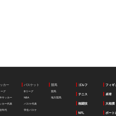
ッカー
バスケット
競馬
ゴルフ
フィギ
リーグ
Bリーグ
競馬
テニス
卓球
外サッカー
NBA
地方競馬
格闘技
大相撲
ッカー代表
バスケ代表
校年代
学生バスケ
NFL
ボート