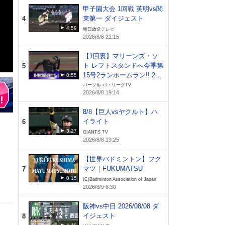
甲子園大会 1回戦 英明vs関
東第一 ダイジェスト
4
4:59
朝日放送テレビ
2026/8/8 21:15
【1回裏】マリーンズ・ソ
ト レフトスタンドへ今季第
5
15号2ランホームラン!! 202
0:55
6年8月8日 千葉ロッテマリ
パーソル パ・リーグTV
2026/8/8 19:14
ーンズ 対 オリックス・バ
ファローズ
8/8【巨人vsヤクルト】ハ
イライト
6
3:27
GIANTS TV
2026/8/8 19:25
【世界バドミントン】フク
マツ｜FUKUMATSU
7
0:15
(C)Badminton Association of Japan
2026/8/9 6:30
阪神vs中日 2026/08/08 ダ
イジェスト
8