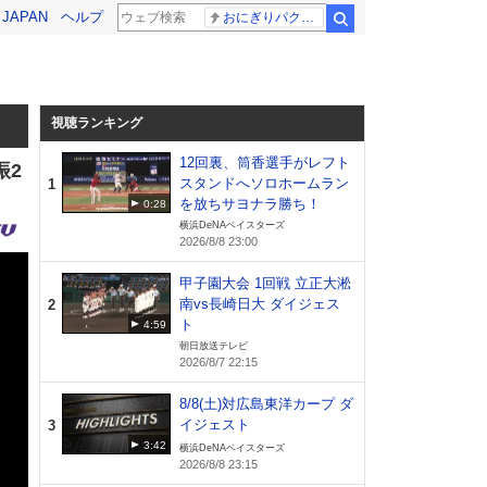
! JAPAN
ヘルプ
おにぎりパクパク
検索
視聴ランキング
12回裏、筒香選手がレフト
振2
スタンドへソロホームラン
1
を放ちサヨナラ勝ち！
0:28
横浜DeNAベイスターズ
2026/8/8 23:00
甲子園大会 1回戦 立正大淞
南vs長崎日大 ダイジェス
2
ト
4:59
朝日放送テレビ
2026/8/7 22:15
8/8(土)対広島東洋カープ ダ
イジェスト
3
3:42
横浜DeNAベイスターズ
2026/8/8 23:15