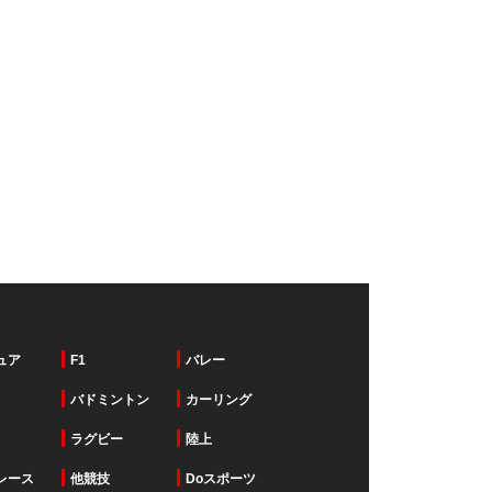
ュア
F1
バレー
バドミントン
カーリング
ラグビー
陸上
レース
他競技
Doスポーツ