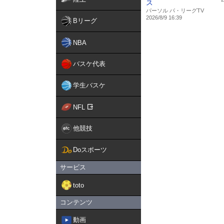
ス
パーソル パ・リーグTV
2026/8/9 16:39
Bリーグ
NBA
バスケ代表
学生バスケ
NFL
他競技
Doスポーツ
サービス
toto
コンテンツ
動画