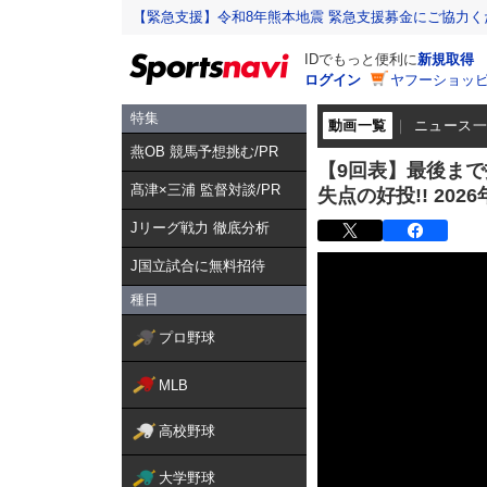
【緊急支援】令和8年熊本地震 緊急支援募金にご協力く
IDでもっと便利に
新規取得
ログイン
ヤフーショッピ
特集
動画一覧
ニュース
燕OB 競馬予想挑む/PR
【9回表】最後まで投
髙津×三浦 監督対談/PR
失点の好投!! 20
Jリーグ戦力 徹底分析
J国立試合に無料招待
種目
プロ野球
MLB
高校野球
大学野球