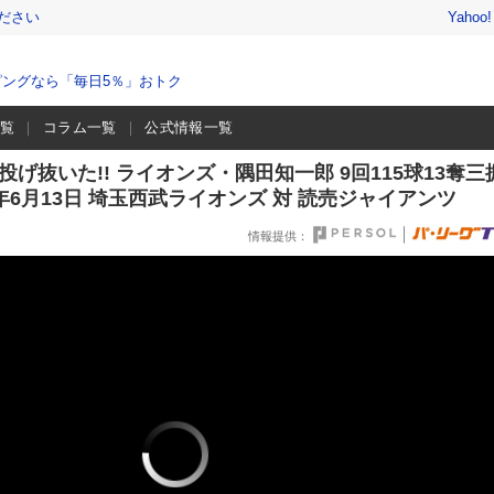
ださい
Yahoo
ングなら「毎日5％」おトク
一覧
コラム一覧
公式情報一覧
げ抜いた!! ライオンズ・隅田知一郎 9回115球13奪三
26年6月13日 埼玉西武ライオンズ 対 読売ジャイアンツ