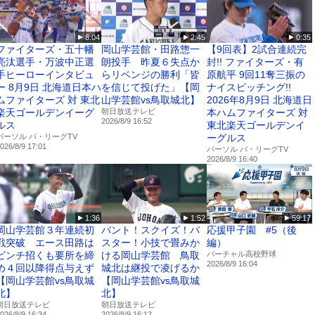
8:04
2:45
0:35
ファイターズ・五十幡
岡山学芸館・田路惣一
【9回表】2試合連続完
亮汰選手・万波中正選
朗投手 昨夏６失点か
封!! ファイターズ・有
手ヒーローインタビュ
らリベンジの勝利「皆
原航平 9回11奪三振の
ー 8月9日 北海道日本ハ
を信じて投げた」【岡
ナイスピッチング!!
ムファイターズ 対 東北
山学芸館vs鳥取城北】
2026年8月9日 北海道日
楽天ゴールデンイーグ
朝日放送テレビ
本ハムファイターズ 対
2026/8/9 16:52
ルス
東北楽天ゴールデンイ
パーソル パ・リーグTV
ーグルス
026/8/9 17:01
パーソル パ・リーグTV
2026/8/9 16:40
1:36
1:52
59:17
岡山学芸館３年連続初
バント！スクイズ！バ
応援甲子園 #5（後
戦突破 エース田路は
スター！小技で畳みか
編）
ピンチ招くも要所を締
ける岡山学芸館 鳥取
バーチャル高校野球
2026/8/9 16:04
め４回以降得点与えず
城北は継投で凌げるか
【岡山学芸館vs鳥取城
【岡山学芸館vs鳥取城
北】
北】
朝日放送テレビ
朝日放送テレビ
026/8/9 16:34
2026/8/9 16:12