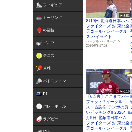
フィギュア
3:51
カーリング
8月9日 北海道日本ハム
ファイターズ 対 東北楽
格闘技
天ゴールデンイーグル
ス ハイライト
パーソル パ・リーグTV
ゴルフ
2026/8/9 17:02
テニス
2
卓球
バドミントン
0:16
F1
【6回裏】ここまでパー
フェクト!! イーグル
バレーボール
ス・古謝樹 テンポの良
いピッチング!! 2026年8
月9日 北海道日本ハム
ラグビー
ファイターズ 対 東北楽
天ゴールデンイーグル
陸上
2