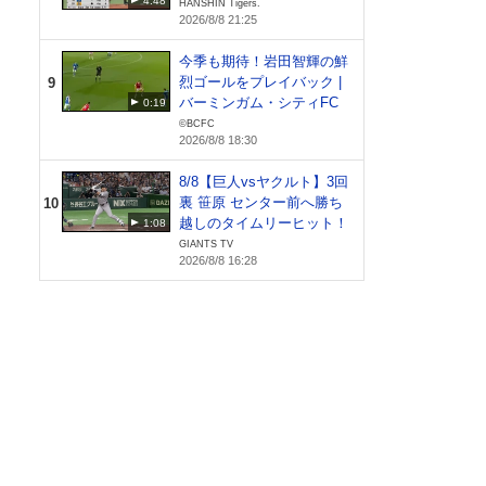
4:48
HANSHIN Tigers.
2026/8/8 21:25
今季も期待！岩田智輝の鮮
烈ゴールをプレイバック |
9
バーミンガム・シティFC
0:19
©BCFC
2026/8/8 18:30
8/8【巨人vsヤクルト】3回
裏 笹原 センター前へ勝ち
10
越しのタイムリーヒット！
1:08
GIANTS TV
2026/8/8 16:28