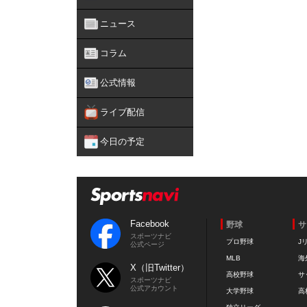
ニュース
コラム
公式情報
ライブ配信
今日の予定
Facebook
野球
サ
スポーツナビ
プロ野球
J
公式ページ
MLB
海
X（旧Twitter）
高校野球
サ
スポーツナビ
公式アカウント
大学野球
高