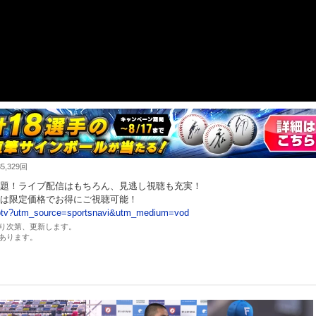
,329回
題！ライブ配信はもちろん、見逃し視聴も充実！
は限定価格でお得にご視聴可能！
m/ptv?utm_source=sportsnavi&utm_medium=vod
り次第、更新します。
あります。