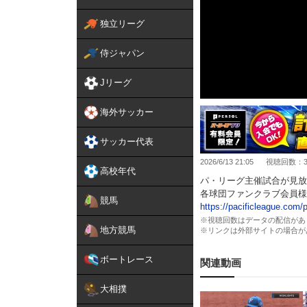
独立リーグ
侍ジャパン
Jリーグ
海外サッカー
サッカー代表
2026/6/13 21:05
視聴回数：35
高校年代
パ・リーグ主催試合が見放
各球団ファンクラブ会員様
競馬
https://pacificleague.co
※視聴回数はデータの配信があ
地方競馬
※リンクは外部サイトの場合が
ボートレース
関連動画
大相撲