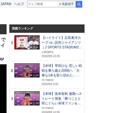
! JAPAN
ヘルプ
高梨雄平
検索
視聴ランキング
【ハイライト】広島東洋カ
トで
ープ vs. 読売ジャイアンツ
1
タイ
｜J SPORTS STADIUM20
3:24
26（8月6日）
J SPORTS
2026/8/6 22:58
【卓球】早田ひな 苦しい初
戦を乗り越え2回戦へ「大
2
事な1本を取り切れた」日
2:06
本開催でファンへ恩返し｜
TV TOKYO
2026/8/6 9:00
WTTチャンピオンズ横浜20
26
【卓球】張本智和 連覇へス
トレート発進「勝つことと
3
同じぐらい卓球ファンを増
2:35
やしたい」｜WTTチャンピ
TV TOKYO
2026/8/6 12:00
オンズ横浜2026