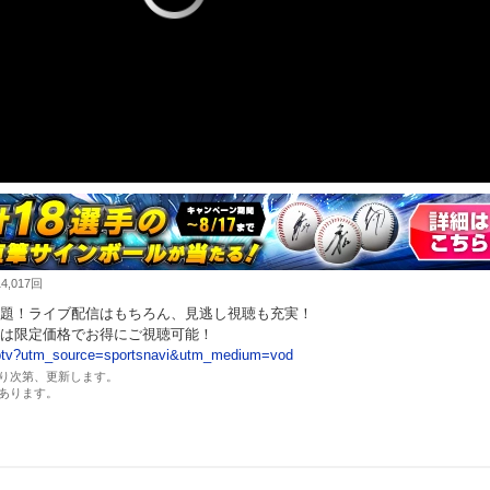
,017回
題！ライブ配信はもちろん、見逃し視聴も充実！
は限定価格でお得にご視聴可能！
m/ptv?utm_source=sportsnavi&utm_medium=vod
り次第、更新します。
あります。