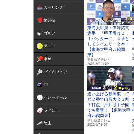
カーリング
格闘技
2:40
東海大甲府・伊澤拓真
ゴルフ
選手 「甲子園ＮＯ．
１バッターに」４番と
してタイムリー２本！
テニス
【東海大甲府vs鶴岡
東】
卓球
2
朝日放送テレビ
2026/8/7 11:00
バドミントン
F1
0:31
追い上げる鶴岡東 打
バレーボール
順２番で山形大会５割
７打点！押井は甲子園
でも驚異！ 【東海大甲
ラグビー
府vs鶴岡東】
朝日放送テレビ
陸上
2026/8/7 9:58
2