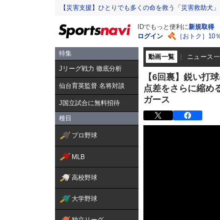
【災害支援】ひとりでも多くの命を救う「災害救助犬」
IDでもっと便利に
新規取得
ログイン
［おトク］10
特集
動画一覧
ニュース
Jリーグ戦力 徹底分析
【6回裏】鋭い打球
仙台育英監督 名将対談
点差をさらに縮める!
ガース
J国立試合に無料招待
種目
プロ野球
MLB
高校野球
大学野球
独立リーグ