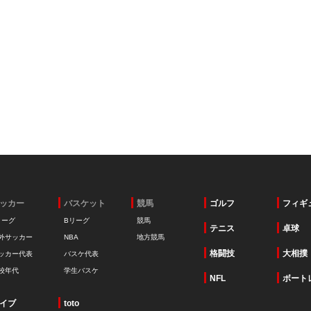
ッカー
バスケット
競馬
ゴルフ
フィギ
リーグ
Bリーグ
競馬
テニス
卓球
外サッカー
NBA
地方競馬
格闘技
大相撲
ッカー代表
バスケ代表
校年代
学生バスケ
NFL
ボート
イブ
toto