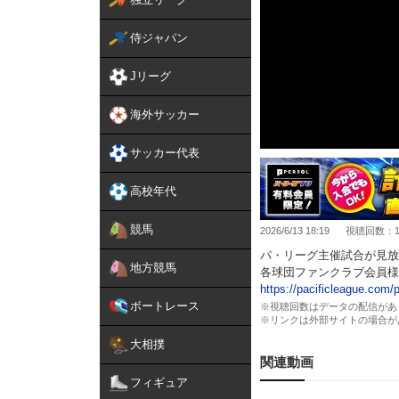
侍ジャパン
Jリーグ
海外サッカー
サッカー代表
高校年代
競馬
2026/6/13 18:19
視聴回数：14
パ・リーグ主催試合が見放
地方競馬
各球団ファンクラブ会員様
https://pacificleague.co
ボートレース
※視聴回数はデータの配信があ
※リンクは外部サイトの場合が
大相撲
関連動画
フィギュア