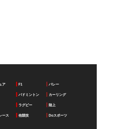
ュア
F1
バレー
バドミントン
カーリング
ラグビー
陸上
レース
他競技
Doスポーツ