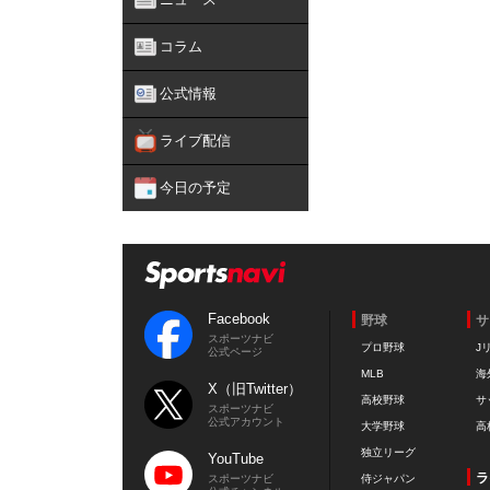
コラム
公式情報
ライブ配信
今日の予定
Facebook
野球
サ
スポーツナビ
プロ野球
J
公式ページ
MLB
海
X（旧Twitter）
高校野球
サ
スポーツナビ
公式アカウント
大学野球
高
独立リーグ
YouTube
ラ
スポーツナビ
侍ジャパン