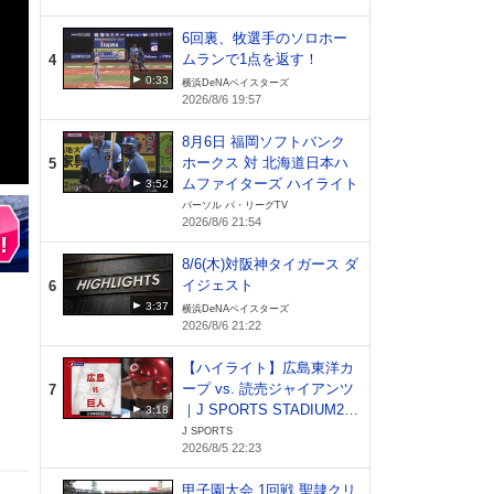
6回裏、牧選手のソロホー
ムランで1点を返す！
4
0:33
横浜DeNAベイスターズ
2026/8/6 19:57
8月6日 福岡ソフトバンク
ホークス 対 北海道日本ハ
5
ムファイターズ ハイライト
3:52
パーソル パ・リーグTV
2026/8/6 21:54
8/6(木)対阪神タイガース ダ
イジェスト
6
3:37
横浜DeNAベイスターズ
2026/8/6 21:22
【ハイライト】広島東洋カ
ープ vs. 読売ジャイアンツ
7
｜J SPORTS STADIUM20
3:18
26（8月5日）
J SPORTS
2026/8/5 22:23
甲子園大会 1回戦 聖隷クリ