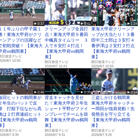
0:37
0:41
1:24
１１年ぶりの甲子園１
クリーンアップ全員打
東海大甲府クリーンア
勝！東海大甲府がクリ
点！東海大甲府５番田
ップが大当たり！３番
ーンアップの活躍など
中楓真タイムリー ３
田中三士郎は３安打４
で初戦突破！ 【東海大
人で８安打４打点！
番伊澤は２安打２打点
甲府vs鶴岡東】
【東海大甲府vs鶴岡
【東海大甲府vs鶴岡
朝日放送テレビ
東】
東】
026/8/7 10:50
朝日放送テレビ
朝日放送テレビ
2026/8/7 10:23
2026/8/7 10:03
0:46
0:33
0:34
毎回ヒットの鶴岡東が
背走キャッチを見せ
三盗しかける鶴岡東
２年生のバットで反
た！東海大甲府２年生
東海大甲府キャッチャ
撃 打順下位ながら髙
ショート平野がファイ
ー岡田が強肩発動！先
橋は２打席連続ヒット
ンプレーでチームを鼓
発熊谷を守り立てる
【東海大甲府vs鶴岡
舞【東海大甲府vs鶴岡
【東海大甲府vs鶴岡
東】
東】
東】
朝日放送テレビ
朝日放送テレビ
朝日放送テレビ
026/8/7 9:39
2026/8/7 9:31
2026/8/7 9:26