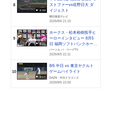
ストファーvs佐野日大 ダ
8
イジェスト
4:44
朝日放送テレビ
2026/8/6 21:15
ホークス・松本裕樹投手ヒ
ーローインタビュー 8月5
9
日 福岡ソフトバンクホーク
4:21
ス 対 北海道日本ハムファ
パーソル パ・リーグTV
2026/8/5 22:11
イターズ
8/6 中日 vs 東京ヤクルト
ゲームハイライト
10
3:05
DAZN・中日ドラゴンズ
2026/8/6 22:00