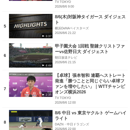
TV TOKYO
2026/8/6 9:00
8/6(木)対阪神タイガース ダイジェス
ト
5
横浜DeNAベイスターズ
2026/8/6 21:22
3:37
甲子園大会 1回戦 聖隷クリストファ
ーvs佐野日大 ダイジェスト
6
朝日放送テレビ
2026/8/6 21:15
4:44
【卓球】張本智和 連覇へストレート
発進「勝つことと同じぐらい卓球フ
ァンを増やしたい」｜WTTチャンピ
7
オンズ横浜2026
2:35
TV TOKYO
2026/8/6 12:00
8/6 中日 vs 東京ヤクルト ゲームハイ
ライト
8
DAZN・中日ドラゴンズ
2026/8/6 22:00