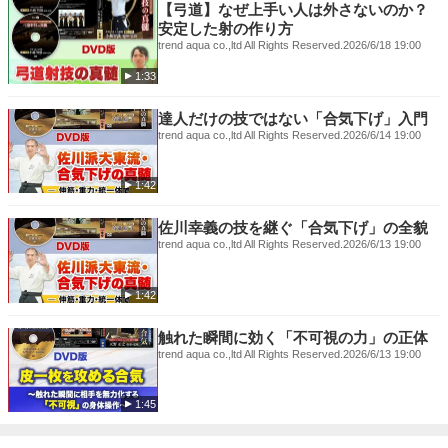
経験者まで、それぞれのレベルに応じて実践できる内容となっており、
【弓道】なぜ上手い人は外さないのか？
日々の稽古にすぐ取り入れることができます。
安定した射の作り方
trend aqua co.,ltd All Rights Reserved.
2026/6/18 19:00
また、本教材の魅力は単なる技術解説に留まりません。相手を制するため
1:33
ではなく、自分自身を整え磨き上げるという合気道本来の精神と身体操作
を学ぶことができます。力に頼らず、年齢を重ねるほど技が深まる身体づ
達人だけの技ではない「合気下げ」入門
くりや姿勢づくりの考え方は、合気道のみならず様々な武道や日常生活に
trend aqua co.,ltd All Rights Reserved.
2026/6/14 19:00
も活かせる内容です。理論的かつ実践的に合気道の本質を学びたい方に最
適な教材です。
1:42
佐川幸義の技を継ぐ「合気下げ」の全貌
trend aqua co.,ltd All Rights Reserved.
2026/6/13 19:00
1:42
触れた瞬間に効く「不可視の力」の正体
trend aqua co.,ltd All Rights Reserved.
2026/6/13 19:00
1:45