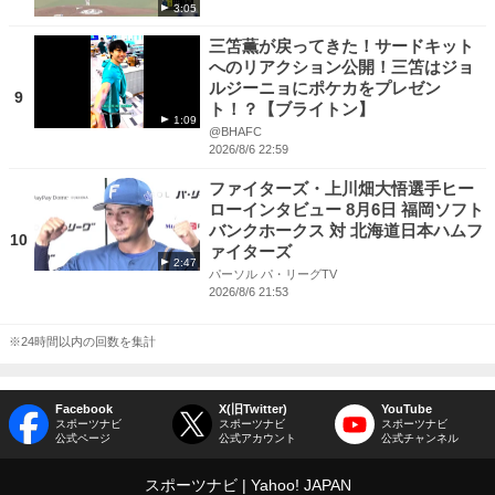
3:05
三笘薫が戻ってきた！サードキット
へのリアクション公開！三笘はジョ
ルジーニョにポケカをプレゼン
9
ト！？【ブライトン】
1:09
@BHAFC
2026/8/6 22:59
ファイターズ・上川畑大悟選手ヒー
ローインタビュー 8月6日 福岡ソフト
バンクホークス 対 北海道日本ハムフ
10
ァイターズ
2:47
パーソル パ・リーグTV
2026/8/6 21:53
※24時間以内の回数を集計
Facebook
X(旧Twitter)
YouTube
スポーツナビ
スポーツナビ
スポーツナビ
公式ページ
公式アカウント
公式チャンネル
スポーツナビ
Yahoo! JAPAN