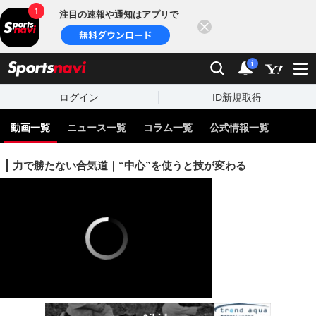
注目の速報や通知はアプリで
閉じる
sports
検索
通知
i
ログイン
ID新規取得
動画一覧
ニュース一覧
コラム一覧
公式情報一覧
力で勝たない合気道｜“中心”を使うと技が変わる