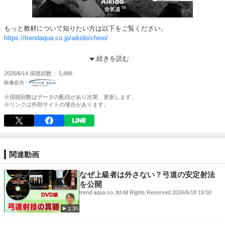
もっと教材について知りたい方は以下をご覧ください。
https://trendaqua.co.jp/aikido/chino/
その他、教材については以下をご覧ください
続きを読む
https://trendaqua.co.jp/product/aikido/
2026/6/14
視聴回数
5,888
「相手を崩そうとすると自分の姿勢が崩れてしまう」「力で押したり引い
たりしてしまい、相手との力比べになってしまう」「師範の動きを真似し
※視聴回数はデータの配信があり次第、更新します。
ても同じように技がかからない」――。このような悩みは、合気道を学ぶ
※リンクは外部サイトの場合があります。
多くの方が必ず直面する壁です。
本教材では、合気道隼主宰であり、塩田剛三師直伝の技を受け継ぐ千野進
師範が、「中心力を発揮するための核心技法」を体系的に解説します。相
手を崩そうとするのではなく、自らの姿勢と呼吸を整えることで相手が自
関連動画
然に崩れるという、合気道本来の考え方を理論と実践の両面から学ぶこと
ができます。
なぜ上級者は外さない？弓道の安定射法
を公開
教材では、正しい構えによる中心力の構築、筋力ではなく骨格構造で身体
trend aqua co.,ltd All Rights Reserved.
2026/6/18 19:00
を支える方法、手足腰を一致させる身体操作などを段階的に解説。さら
1:30
に、相対確認稽古によって技の再現性を客観的に検証しながら、本物の中
心力を身につけるための具体的な稽古法も紹介されています。初心者から