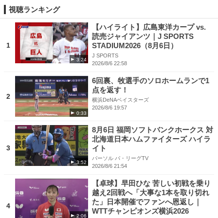
視聴ランキング
【ハイライト】広島東洋カープ vs.
読売ジャイアンツ｜J SPORTS
1
STADIUM2026（8月6日）
J SPORTS
3:24
2026/8/6 22:58
6回裏、牧選手のソロホームランで1
点を返す！
2
横浜DeNAベイスターズ
2026/8/6 19:57
0:33
8月6日 福岡ソフトバンクホークス 対
北海道日本ハムファイターズ ハイラ
3
イト
パーソル パ・リーグTV
3:52
2026/8/6 21:54
【卓球】早田ひな 苦しい初戦を乗り
越え2回戦へ「大事な1本を取り切れ
た」日本開催でファンへ恩返し｜
4
WTTチャンピオンズ横浜2026
2:06