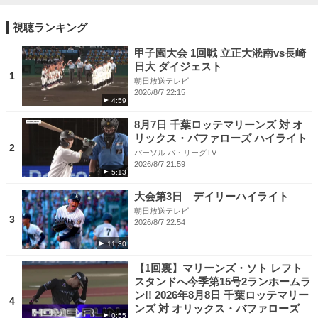
視聴ランキング
甲子園大会 1回戦 立正大淞南vs長崎
日大 ダイジェスト
1
朝日放送テレビ
2026/8/7 22:15
4:59
8月7日 千葉ロッテマリーンズ 対 オ
リックス・バファローズ ハイライト
2
パーソル パ・リーグTV
2026/8/7 21:59
5:13
大会第3日 デイリーハイライト
朝日放送テレビ
3
2026/8/7 22:54
11:30
【1回裏】マリーンズ・ソト レフト
スタンドへ今季第15号2ランホームラ
ン!! 2026年8月8日 千葉ロッテマリー
4
ンズ 対 オリックス・バファローズ
0:55