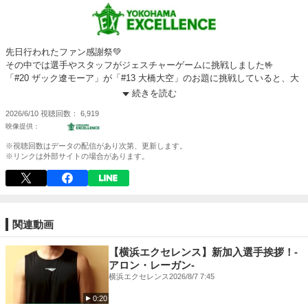
先日行われたファン感謝祭💚
その中では選手やスタッフがジェスチャーゲームに挑戦しました🤟
「#20 ザック遼モーア」が「#13 大橋大空」のお題に挑戦していると、大
橋大空本人が…👀
続きを読む
2026/6/10
視聴回数
6,919
※視聴回数はデータの配信があり次第、更新します。
※リンクは外部サイトの場合があります。
関連動画
【横浜エクセレンス】新加入選手挨拶！-
アロン・レーガン-
横浜エクセレンス
2026/8/7 7:45
0:20