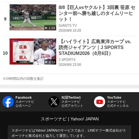
8/8【巨人vsヤクルト】3回裏 笹原 セ
ンター前へ勝ち越しのタイムリーヒ
9
ット！
GIANTS TV
1:08
2026/8/8 16:28
【ハイライト】広島東洋カープ vs.
読売ジャイアンツ｜J SPORTS
10
STADIUM2026（8月6日）
J SPORTS
3:24
2026/8/6 22:58
※24時間以内の回数を集計
Facebook
X(旧Twitter)
YouTube
スポーツナビ
スポーツナビ
スポーツナビ
公式ページ
公式アカウント
公式チャンネル
スポーツナビ
Yahoo! JAPAN
スポーツナビはYahoo! JAPANのサービスであり、LINEヤフー株式会社がス
ポーツナビ株式会社と協力して運営しています。