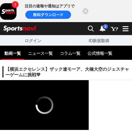
注目の速報や通知はアプリで
閉じる
sports
検索
通知
i
ログイン
ID新規取得
動画一覧
ニュース一覧
コラム一覧
公式情報一覧
【横浜エクセレンス】ザック遼モーア、大橋大空のジェスチャ
ーゲームに挑戦💚