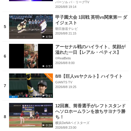
パーソル パ・リーグTV
2026/8/8 19:14
甲子園大会 1回戦 英明vs関東第一 ダ
イジェスト
5
朝日放送テレビ
2026/8/8 21:15
4:59
アーセナル戦のハイライト、笑顔が
溢れた一日【レアル・ベティス】
6
©RealBetis
2026/8/8 8:00
0:57
8/8【巨人vsヤクルト】ハイライト
GIANTS TV
7
2026/8/8 19:25
3:27
12回裏、筒香選手がレフトスタンド
へソロホームランを放ちサヨナラ勝
8
ち！
横浜DeNAベイスターズ
0:28
2026/8/8 23:00