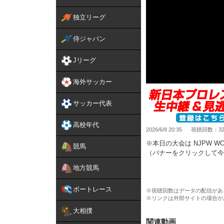
独立リーグ
侍ジャパン
Jリーグ
海外サッカー
サッカー代表
高校年代
2026/6/8 20:35
視聴回数：32,
※本日の大会は NJPW WO
競馬
（バナーをクリックして今
地方競馬
【第5試合】
後藤洋央紀 vs 男色ディー
ボートレース
（7分55秒）ノーコンテス
※視聴回数はデータの配信があ
※リンクは外部サイトの場合が
新日本プロレス観るなら NJ
大相撲
登録＆視聴⇒
https://www.
関連動画