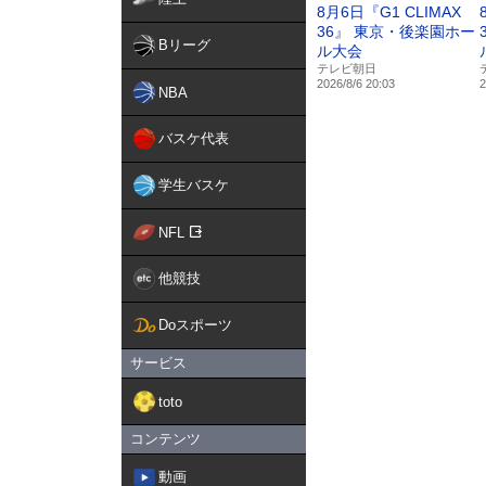
8月6日『G1 CLIMAX
36』 東京・後楽園ホー
Bリーグ
ル大会
テレビ朝日
2026/8/6 20:03
2
NBA
バスケ代表
学生バスケ
NFL
他競技
Doスポーツ
サービス
toto
コンテンツ
動画