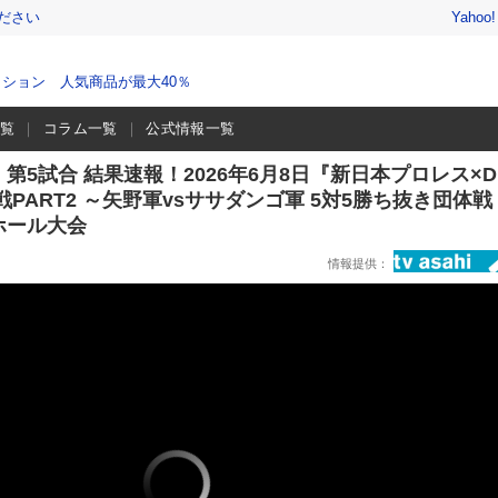
ださい
Yahoo
ション 人気商品が最大40％
一覧
コラム一覧
公式情報一覧
第5試合 結果速報！2026年6月8日『新日本プロレス×D
PART2 ～矢野軍vsササダンゴ軍 5対5勝ち抜き団体戦
ホール大会