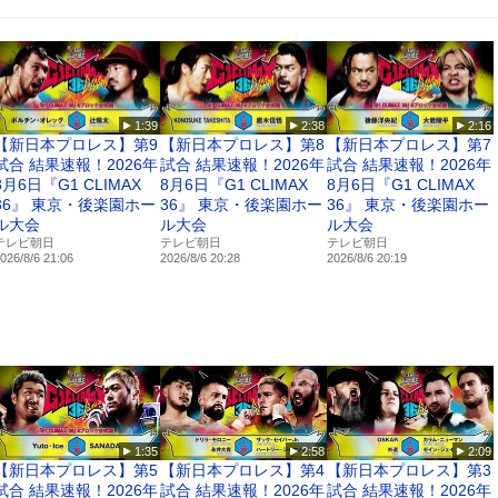
e Videoサービス
ime Video』の加入はこちら
p/channels/njpwworldjp
1:39
2:38
2:16
S
【新日本プロレス】第9
【新日本プロレス】第8
【新日本プロレス】第7
wworld
試合 結果速報！2026年
試合 結果速報！2026年
試合 結果速報！2026年
acebook.com/njpwworld1972/
8月6日『G1 CLIMAX
8月6日『G1 CLIMAX
8月6日『G1 CLIMAX
stagram.com/njpwworld_official/
36』 東京・後楽園ホー
36』 東京・後楽園ホー
36』 東京・後楽園ホー
ok.com/@njpwworld
ル大会
ル大会
ル大会
テレビ朝日
テレビ朝日
テレビ朝日
026/8/6 21:06
2026/8/6 20:28
2026/8/6 20:19
1:35
2:58
2:09
【新日本プロレス】第5
【新日本プロレス】第4
【新日本プロレス】第3
試合 結果速報！2026年
試合 結果速報！2026年
試合 結果速報！2026年