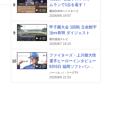
ムランで1点を返す！
8
0:33
横浜DeNAベイスターズ
2026/8/6 19:57
甲子園大会 1回戦 立命館宇
治vs有明 ダイジェスト
9
4:35
朝日放送テレビ
2026/8/7 19:15
ファイターズ・上川畑大悟
選手ヒーローインタビュー
10
8月6日 福岡ソフトバンク
2:47
ホークス 対 北海道日本ハ
パーソル パ・リーグTV
2026/8/6 21:53
ムファイターズ