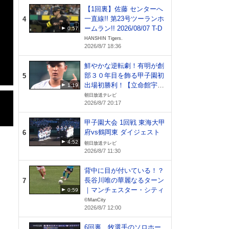
【1回裏】佐藤 センターへ
一直線!! 第23号ツーランホ
4
ームラン!! 2026/08/07 T-D
0:57
HANSHIN Tigers.
2026/8/7 18:36
鮮やかな逆転劇！有明が創
部３０年目を飾る甲子園初
5
出場初勝利！【立命館宇治
1:19
vs有明】
朝日放送テレビ
2026/8/7 20:17
甲子園大会 1回戦 東海大甲
府vs鶴岡東 ダイジェスト
6
4:52
朝日放送テレビ
2026/8/7 11:30
背中に目が付いている！？
長谷川唯の華麗なるターン
7
｜マンチェスター・シティ
0:59
©ManCity
2026/8/7 12:00
6回裏、牧選手のソロホー