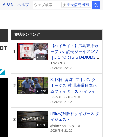
! JAPAN
ヘルプ
京大病院 速報
検索
視聴ランキング
【ハイライト】広島東洋カ
DT
ープ vs. 読売ジャイアンツ
1
｜J SPORTS STADIUM20
3:24
26（8月6日）
J SPORTS
2026/8/6 22:58
8月6日 福岡ソフトバンク
ホークス 対 北海道日本ハ
2
ムファイターズ ハイライト
3:52
パーソル パ・リーグTV
2026/8/6 21:54
8/6(木)対阪神タイガース ダ
イジェスト
3
3:37
横浜DeNAベイスターズ
2026/8/6 21:22