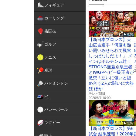
フィギュア
初心者向け！Amazon Prim
『NJPW WORLD for Pr
カーリング
⇒
https://www.amazon.co.j
《初回7日間無料》
格闘技
8:01
★NJPW WORLD 公式SN
【新日本プロレス】天
X -
https://twitter.com/njp
ゴルフ
山広吉選手「何度も熱
Facebook -
https://www.f
い闘いみせられて興奮
Instagram -
https://www.in
しっぱなしだよ！」 メ
テニス
TikTok -
https://www.tikt
インはボルチンvs辻！
STRONG無差別級王者
卓球
2
とIWGPヘビー級王者が
激突！互いに強いと認
め合う2人の闘いに大熱
バドミントン
狂 ほか
テレビ朝日
F1
2026/8/7 10:00
バレーボール
ラグビー
1:07
【新日本プロレス】第6
試合 結果速報！2026年
陸上