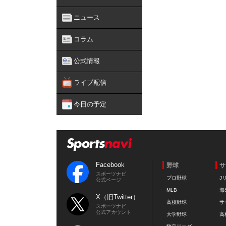
ニュース
コラム
公式情報
ライブ配信
今日の予定
Facebook
野球
サ
スポーツナビ
プロ野球
J
公式ページ
MLB
海
X（旧Twitter）
高校野球
サ
スポーツナビ
公式アカウント
大学野球
高