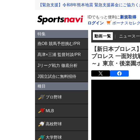
【緊急支援】令和8年熊本地震 緊急支援募金にご協力く
IDでもっと便利に
新規取得
ログイン
ボーナスセレク
特集
動画一覧
ニュース
燕OB 競馬予想挑む/PR
【新日本プロレス】
髙津×三浦 監督対談/PR
プロレス 一面対抗戦
～』東京・後楽園
Jリーグ戦力 徹底分析
J国立試合に無料招待
種目
プロ野球
MLB
高校野球
大学野球