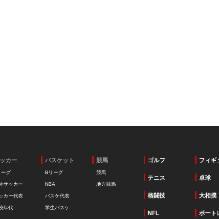
ッカー
バスケット
競馬
ゴルフ
フィギ
リーグ
Bリーグ
競馬
テニス
卓球
外サッカー
NBA
地方競馬
格闘技
大相撲
ッカー代表
バスケ代表
校年代
学生バスケ
NFL
ボート