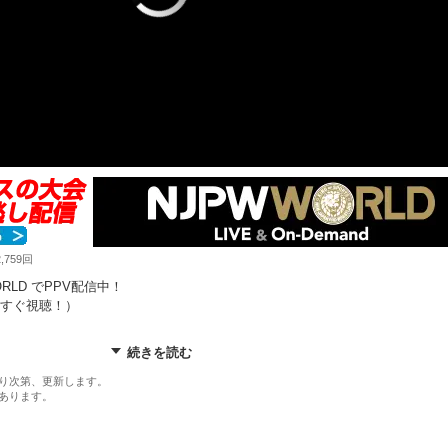
759回
RLD でPPV配信中！
すぐ視聴！）
続きを読む
ノ
ト
り次第、更新します。
あります。
PW WORLD で！
njpwworld.com/