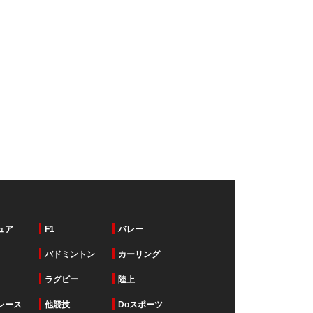
ュア
F1
バレー
バドミントン
カーリング
ラグビー
陸上
レース
他競技
Doスポーツ