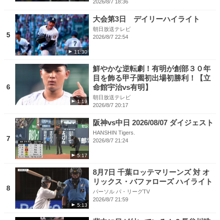
2026/8/7 18:36
大会第3日 デイリーハイライト
朝日放送テレビ
5
2026/8/7 22:54
11:30
鮮やかな逆転劇！有明が創部３０年
目を飾る甲子園初出場初勝利！【立
6
命館宇治vs有明】
朝日放送テレビ
1:19
2026/8/7 20:17
阪神vs中日 2026/08/07 ダイジェスト
HANSHIN Tigers.
7
2026/8/7 21:24
5:17
8月7日 千葉ロッテマリーンズ 対 オ
リックス・バファローズ ハイライト
8
パーソル パ・リーグTV
2026/8/7 21:59
5:13