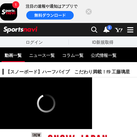
注目の速報や通知はアプリで
閉じる
sports
検索
通知
i
ログイン
ID新規取得
動画一覧
ニュース一覧
コラム一覧
公式情報一覧
【スノーボード】ハーフパイプ こだわり満載！f9 工藤璃星