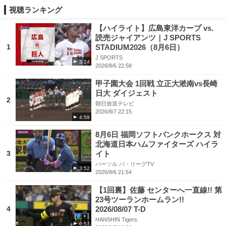
視聴ランキング
【ハイライト】広島東洋カープ vs.
読売ジャイアンツ｜J SPORTS
1
STADIUM2026（8月6日）
J SPORTS
3:24
2026/8/6 22:58
甲子園大会 1回戦 立正大淞南vs長崎
日大 ダイジェスト
2
朝日放送テレビ
2026/8/7 22:15
4:59
8月6日 福岡ソフトバンクホークス 対
北海道日本ハムファイターズ ハイラ
3
イト
パーソル パ・リーグTV
3:52
2026/8/6 21:54
【1回裏】佐藤 センターへ一直線!! 第
23号ツーランホームラン!!
4
2026/08/07 T-D
HANSHIN Tigers.
0:57