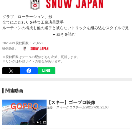
グラブ、ローテーション、形
全てにこだわりを持つ工藤璃星選手
ルーティンの構成も他の選手と被らないトリックを組み込むスタイルで見
る人を惹きつけます！
続きを読む
そんな彼女のこだわり満載のf9をご覧下さい！
2026/6/9
視聴回数
23,658
※視聴回数はデータの配信があり次第、更新します。
※リンクは外部サイトの場合があります。
関連動画
【スキー】ゴープロ映像
撮影 スキークロスチーム
2026/7/31 21:08
1:12