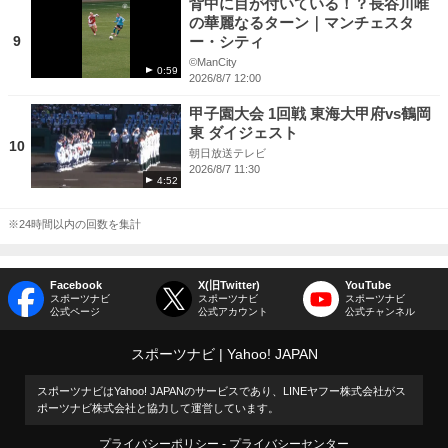
背中に目が付いている！？長谷川唯
の華麗なるターン｜マンチェスタ
9
ー・シティ
©ManCity
0:59
2026/8/7 12:00
甲子園大会 1回戦 東海大甲府vs鶴岡
東 ダイジェスト
10
朝日放送テレビ
2026/8/7 11:30
4:52
※24時間以内の回数を集計
Facebook
X(旧Twitter)
YouTube
スポーツナビ
スポーツナビ
スポーツナビ
公式ページ
公式アカウント
公式チャンネル
スポーツナビ
Yahoo! JAPAN
スポーツナビはYahoo! JAPANのサービスであり、LINEヤフー株式会社がス
ポーツナビ株式会社と協力して運営しています。
プライバシーポリシー
プライバシーセンター