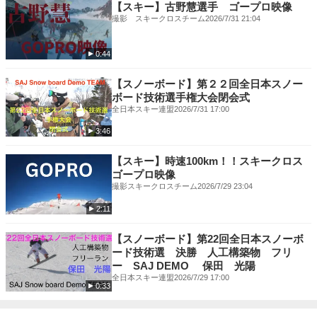
【スキー】古野慧選手 ゴープロ映像
撮影 スキークロスチーム
2026/7/31 21:04
0:44
【スノーボード】第２２回全日本スノー
ボード技術選手権大会閉会式
全日本スキー連盟
2026/7/31 17:00
3:46
【スキー】時速100km！！スキークロス
ゴープロ映像
撮影スキークロスチーム
2026/7/29 23:04
2:11
【スノーボード】第22回全日本スノーボ
ード技術選 決勝 人工構築物 フリ
ー SAJ DEMO 保田 光陽
全日本スキー連盟
2026/7/29 17:00
0:33