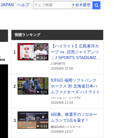
! JAPAN
ヘルプ
鈴木愛理
検索
視聴ランキング
【ハイライト】広島東洋カ
ープ vs. 読売ジャイアンツ
1
｜J SPORTS STADIUM20
3:24
26（8月6日）
J SPORTS
2026/8/6 22:58
8月6日 福岡ソフトバンク
ホークス 対 北海道日本ハ
2
ムファイターズ ハイライト
3:52
パーソル パ・リーグTV
2026/8/6 21:54
6回裏、牧選手のソロホー
ムランで1点を返す！
3
0:33
横浜DeNAベイスターズ
2026/8/6 19:57