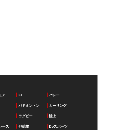
ュア
F1
バレー
バドミントン
カーリング
ラグビー
陸上
レース
他競技
Doスポーツ