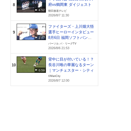
府vs鶴岡東 ダイジェスト
8
4:52
朝日放送テレビ
2026/8/7 11:30
ファイターズ・上川畑大悟
選手ヒーローインタビュー
9
8月6日 福岡ソフトバンク
2:47
ホークス 対 北海道日本ハ
パーソル パ・リーグTV
2026/8/6 21:53
ムファイターズ
背中に目が付いている！？
長谷川唯の華麗なるターン
10
｜マンチェスター・シティ
0:59
©ManCity
2026/8/7 12:00