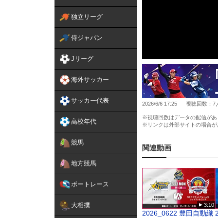
独立リーグ
侍ジャパン
Jリーグ
海外サッカー
サッカー代表
2026/6/6 17:25
視聴回数：7,
※視聴回数はデータの配信があ
高校年代
※リンクは外部サイトの場合が
競馬
関連動画
地方競馬
ボートレース
大相撲
3:10
2026_0622 豊田自動織