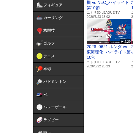
機 vs NEC_ハイライト
フィギュア
第10節
ニトリJD.LEAGUE TV
2026/6/23 18:02
2
カーリング
格闘技
2:29
ゴルフ
2026_0621 ホンダ vs
東海理化_ハイライト第
テニス
10節
ニトリJD.LEAGUE TV
2026/6/22 20:23
2
卓球
バドミントン
F1
バレーボール
ラグビー
陸上