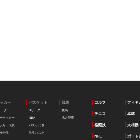
ッカー
バスケット
競馬
ゴルフ
フィギ
リーグ
Bリーグ
競馬
テニス
卓球
外サッカー
NBA
地方競馬
格闘技
大相撲
ッカー代表
バスケ代表
校年代
学生バスケ
NFL
ボート