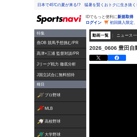
日本で45℃の夏が来る!? 猛暑を賢くおトクに生き抜く
IDでもっと便利に
新規取得
ログイン
初回購入限定
特集
動画一覧
ニュース
燕OB 競馬予想挑む/PR
2026_0606 豊
髙津×三浦 監督対談/PR
Jリーグ戦力 徹底分析
J国立試合に無料招待
種目
プロ野球
MLB
高校野球
大学野球