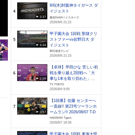
8/6(木)対阪神タイガース ダ
イジェスト
4
3:37
横浜DeNAベイスターズ
2026/8/6 21:22
甲子園大会 1回戦 聖隷クリ
ストファーvs佐野日大 ダ
5
イジェスト
4:44
朝日放送テレビ
2026/8/6 21:15
【卓球】早田ひな 苦しい初
戦を乗り越え2回戦へ「大
6
事な1本を取り切れた」日
2:06
本開催でファンへ恩返し｜
TV TOKYO
2026/8/6 9:00
WTTチャンピオンズ横浜20
26
【1回裏】佐藤 センターへ
一直線!! 第23号ツーランホ
7
ームラン!! 2026/08/07 T-D
0:57
HANSHIN Tigers.
2026/8/7 18:36
甲子園大会 1回戦 東海大甲