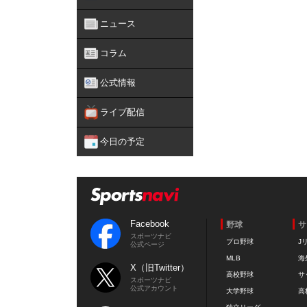
ニュース
コラム
公式情報
ライブ配信
今日の予定
Facebook
野球
サ
スポーツナビ
プロ野球
J
公式ページ
MLB
海
X（旧Twitter）
高校野球
サ
スポーツナビ
公式アカウント
大学野球
高