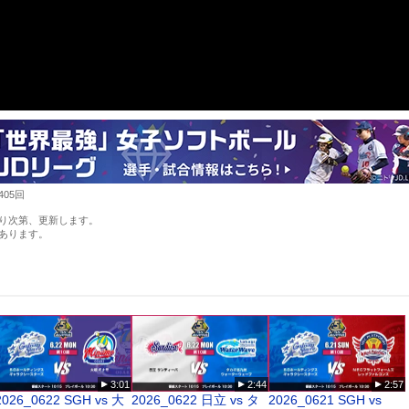
405回
り次第、更新します。
あります。
3:01
2:44
2:57
2026_0622 SGH vs 大
2026_0622 日立 vs タ
2026_0621 SGH vs