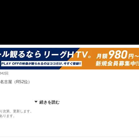
342回
名古屋（RS2位）
続きを読む
レーオフ』
)｜国立代々木競技場 第一体育館
り次第、更新します。
あります。
ら