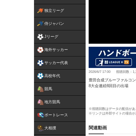
独立リーグ
侍ジャパン
Jリーグ
海外サッカー
サッカー代表
2026/6/7 17:00
視聴回数：1,
高校年代
豊田合成ブルーファルコン
8大会連続8回目の出場
競馬
シーズン王者決定戦！
地方競馬
『2025-26 リーグＨ プ
6月12日(金)~6月14(日
※視聴回数はデータの配信があ
※リンクは外部サイトの場合が
ボートレース
大会詳細・チケットはこち
https://playoffs.leagueh.jp/
関連動画
大相撲