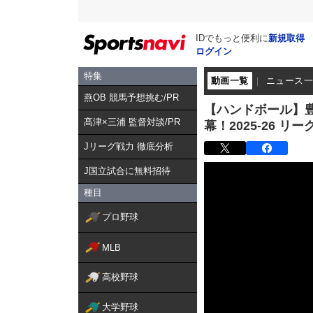
IDでもっと便利に
新規取得
ログイン
特集
動画一覧
ニュース
燕OB 競馬予想挑む/PR
【ハンドボール】豊
髙津×三浦 監督対談/PR
幕！2025-26 リ
Jリーグ戦力 徹底分析
J国立試合に無料招待
種目
プロ野球
MLB
高校野球
大学野球