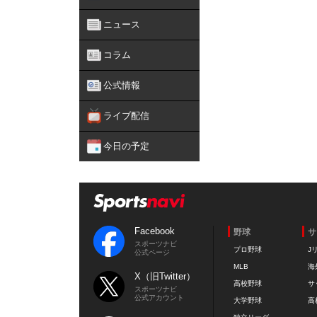
ニュース
コラム
公式情報
ライブ配信
今日の予定
Facebook
野球
サ
スポーツナビ
プロ野球
J
公式ページ
MLB
海
X（旧Twitter）
高校野球
サ
スポーツナビ
公式アカウント
大学野球
高