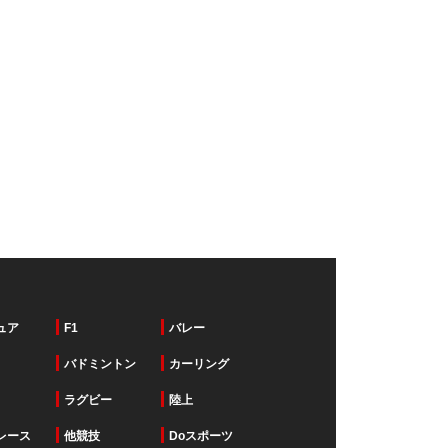
ュア
F1
バレー
バドミントン
カーリング
ラグビー
陸上
レース
他競技
Doスポーツ