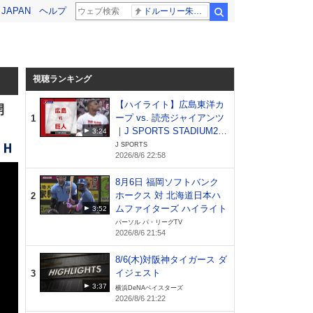
! JAPAN
ヘルプ
ドルーリー朱瑛里 木田美緒莉
検索
視聴ランキング
【ハイライト】広島東洋カ
開
ープ vs. 読売ジャイアンツ
1
｜J SPORTS STADIUM20
3:24
26（8月6日）
J SPORTS
2026/8/6 22:58
8月6日 福岡ソフトバンク
ホークス 対 北海道日本ハ
2
ムファイターズ ハイライト
3:52
パーソル パ・リーグTV
2026/8/6 21:54
8/6(木)対阪神タイガース ダ
イジェスト
3
3:37
横浜DeNAベイスターズ
2026/8/6 21:22