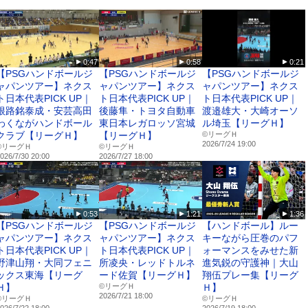
0:47
0:58
0:21
24
【PSGハンドボールジ
【PSGハンドボールジ
【PSGハンドボールジ
ャパンツアー】ネクス
ャパンツアー】ネクス
ャパンツアー】ネクス
ト日本代表PICK UP｜
ト日本代表PICK UP｜
ト日本代表PICK UP｜
league.h_official/
根路銘泰成・安芸高田
後藤隼・トヨタ自動車
渡邉雄大・大崎オーソ
わくながハンドボール
東日本レガロッソ宮城
ル埼玉【リーグＨ】
クラブ【リーグＨ】
【リーグＨ】
©リーグＨ
2026/7/24 19:00
ague.h_official
©リーグＨ
©リーグＨ
026/7/30 20:00
2026/7/27 18:00
eague.h.official/
0:53
1:21
1:36
【PSGハンドボールジ
【PSGハンドボールジ
【ハンドボール】ルー
ャパンツアー】ネクス
ャパンツアー】ネクス
キーながら圧巻のパフ
ト日本代表PICK UP｜
ト日本代表PICK UP｜
ォーマンスをみせた新
野津山翔・大同フェニ
所凌央・レッドトルネ
進気鋭の守護神｜大山
ックス東海【リーグ
ード佐賀【リーグＨ】
翔伍プレー集【リーグ
Ｈ】
©リーグＨ
Ｈ】
2026/7/21 18:00
©リーグＨ
©リーグＨ
026/7/22 18:00
2026/7/19 18:00