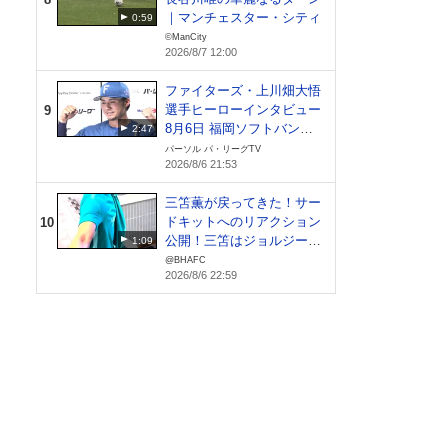
｜マンチェスター・シティ
0:59
©ManCity
2026/8/7 12:00
ファイターズ・上川畑大悟
選手ヒーローインタビュー
9
8月6日 福岡ソフトバンク
2:47
ホークス 対 北海道日本ハ
パーソル パ・リーグTV
2026/8/6 21:53
ムファイターズ
三笘薫が戻ってきた！サー
ドキットへのリアクション
10
公開！三笘はジョルジーニ
1:09
ョにポケカをプレゼン
@BHAFC
2026/8/6 22:59
ト！？【ブライトン】