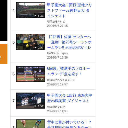
甲子園大会 1回戦 聖隷クリ
ストファーvs佐野日大 ダ
4
イジェスト
4:44
朝日放送テレビ
2026/8/6 21:15
【1回裏】佐藤 センターへ
一直線!! 第23号ツーランホ
5
ームラン!! 2026/08/07 T-D
0:57
HANSHIN Tigers.
2026/8/7 18:36
6回裏、牧選手のソロホー
ムランで1点を返す！
6
0:33
横浜DeNAベイスターズ
2026/8/6 19:57
甲子園大会 1回戦 東海大甲
府vs鶴岡東 ダイジェスト
7
4:52
朝日放送テレビ
2026/8/7 11:30
背中に目が付いている！？
長谷川唯の華麗なるターン
8