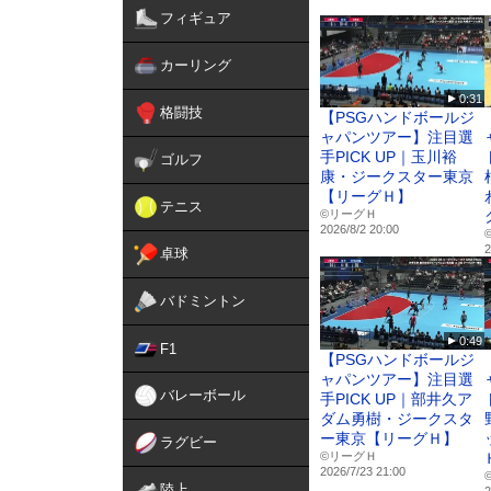
◇リーグＨ公式サイト
フィギュア
https://leagueh.jp/
カーリング
◇リーグＨ公式SNS
■X
0:31
https://x.com/LeagueH_20
格闘技
【PSGハンドボールジ
ャパンツアー】注目選
■Instagram
手PICK UP｜玉川裕
ゴルフ
https://www.instagram.com/
康・ジークスター東京
【リーグＨ】
テニス
■TikTok
©リーグＨ
2026/8/2 20:00
https://www.tiktok.com/@le
2
卓球
■Facebook
https://www.facebook.com/l
バドミントン
0:49
F1
【PSGハンドボールジ
ャパンツアー】注目選
バレーボール
手PICK UP｜部井久ア
ダム勇樹・ジークスタ
ー東京【リーグＨ】
ラグビー
©リーグＨ
2026/7/23 21:00
陸上
2