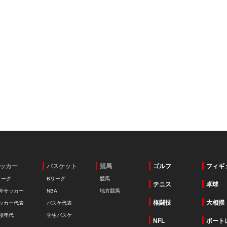
ッカー
バスケット
競馬
ゴルフ
フィギ
リーグ
Bリーグ
競馬
テニス
卓球
外サッカー
NBA
地方競馬
格闘技
大相撲
ッカー代表
バスケ代表
校年代
学生バスケ
NFL
ボート