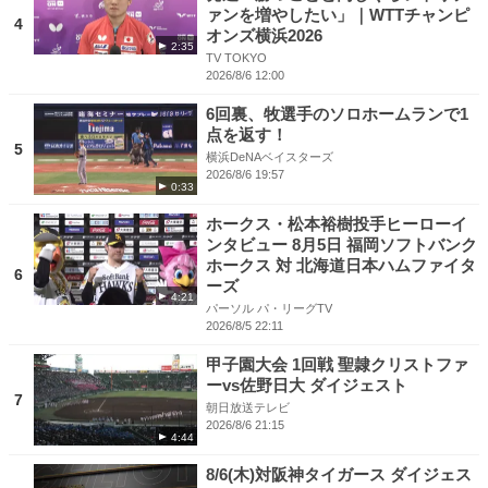
ァンを増やしたい」｜WTTチャンピ
4
オンズ横浜2026
2:35
TV TOKYO
2026/8/6 12:00
6回裏、牧選手のソロホームランで1
点を返す！
5
横浜DeNAベイスターズ
2026/8/6 19:57
0:33
ホークス・松本裕樹投手ヒーローイ
ンタビュー 8月5日 福岡ソフトバンク
ホークス 対 北海道日本ハムファイタ
6
ーズ
4:21
パーソル パ・リーグTV
2026/8/5 22:11
甲子園大会 1回戦 聖隷クリストファ
ーvs佐野日大 ダイジェスト
7
朝日放送テレビ
2026/8/6 21:15
4:44
8/6(木)対阪神タイガース ダイジェス