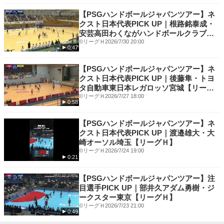
■TikTok
https://www.tiktok.com/@league.h_official
【PSGハンドボールジャパンツアー】ネ
クスト日本代表PICK UP｜根路銘泰成・
■Facebook
安芸高田わくながハンドボールクラブ
https://www.facebook.com/league.h.official/
【リーグＨ】
©リーグＨ
2026/7/30 20:00
0:47
【PSGハンドボールジャパンツアー】ネ
クスト日本代表PICK UP｜後藤隼・トヨ
タ自動車東日本レガロッソ宮城【リーグ
Ｈ】
©リーグＨ
2026/7/27 18:00
0:58
【PSGハンドボールジャパンツアー】ネ
クスト日本代表PICK UP｜渡邉雄大・大
崎オーソル埼玉【リーグＨ】
©リーグＨ
2026/7/24 19:00
0:21
【PSGハンドボールジャパンツアー】注
目選手PICK UP｜部井久アダム勇樹・ジ
ークスター東京【リーグＨ】
©リーグＨ
2026/7/23 21:00
0:49