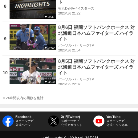
ト
8
横浜DeNAベイスターズ
2026/8/6 21:22
3:37
8月6日 福岡ソフトバンクホークス 対
北海道日本ハムファイターズ ハイラ
9
イト
パーソル パ・リーグTV
3:52
2026/8/6 21:54
8月5日 福岡ソフトバンクホークス 対
北海道日本ハムファイターズ ハイラ
10
イト
パーソル パ・リーグTV
4:10
2026/8/5 22:07
※24時間以内の回数を集計
Facebook
X(旧Twitter)
YouTube
スポーツナビ
スポーツナビ
スポーツナビ
公式ページ
公式アカウント
公式チャンネル