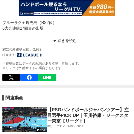
ブルーサクヤ鹿児島（RS2位）
6大会連続17回目の出場
シーズン王者決定戦！
続きを読む
『2025-26 リーグＨ プレーオフ』
2026/6/6
視聴回数
2,929
6月12日(金)~6月14(日)｜国立代々木競技場 第一体育館
大会詳細・チケットはこちら
※視聴回数はデータの配信があり次第、更新します。
https://playoffs.leagueh.jp/
※リンクは外部サイトの場合があります。
◇リーグＨ公式サイト
https://leagueh.jp/
◇リーグＨ公式SNS
関連動画
■X
https://x.com/LeagueH_2024
【PSGハンドボールジャパンツアー】注
目選手PICK UP｜玉川裕康・ジークスタ
■Instagram
ー東京【リーグＨ】
https://www.instagram.com/league.h_official/
©リーグＨ
2026/8/2 20:00
0:31