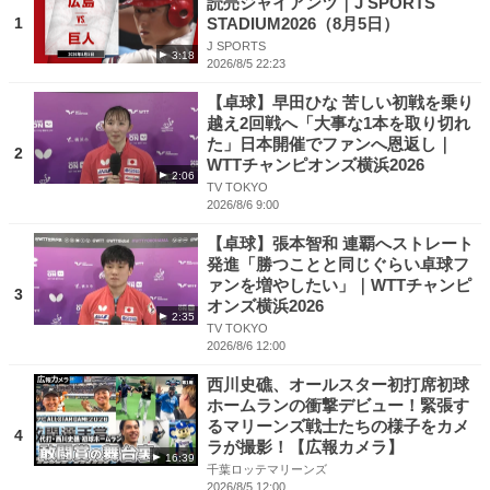
読売ジャイアンツ｜J SPORTS
1
STADIUM2026（8月5日）
J SPORTS
3:18
2026/8/5 22:23
【卓球】早田ひな 苦しい初戦を乗り
越え2回戦へ「大事な1本を取り切れ
た」日本開催でファンへ恩返し｜
2
WTTチャンピオンズ横浜2026
2:06
TV TOKYO
2026/8/6 9:00
【卓球】張本智和 連覇へストレート
発進「勝つことと同じぐらい卓球フ
ァンを増やしたい」｜WTTチャンピ
3
オンズ横浜2026
2:35
TV TOKYO
2026/8/6 12:00
西川史礁、オールスター初打席初球
ホームランの衝撃デビュー！緊張す
るマリーンズ戦士たちの様子をカメ
4
ラが撮影！【広報カメラ】
16:39
千葉ロッテマリーンズ
2026/8/5 12:00