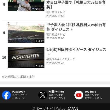
本目は甲子園で【札幌日大vs仙台育
8
英】
0:53
朝日放送テレビ
2026/8/5 19:52
甲子園大会 1回戦 札幌日大vs仙台育
英 ダイジェスト
9
朝日放送テレビ
2026/8/5 22:00
4:47
8/5(水)対阪神タイガース ダイジェス
ト
10
横浜DeNAベイスターズ
2026/8/5 21:40
3:45
※24時間以内の回数を集計
Facebook
X(旧Twitter)
YouTube
スポーツナビ
スポーツナビ
スポーツナビ
公式ページ
公式アカウント
公式チャンネル
スポーツナビ
Yahoo! JAPAN