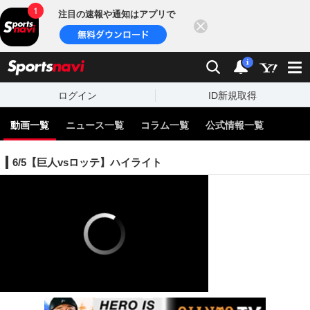
注目の速報や通知はアプリで
閉じる
sports
検索
通知
i
ログイン
ID新規取得
動画一覧
ニュース一覧
コラム一覧
公式情報一覧
6/5【巨人vsロッテ】ハイライト