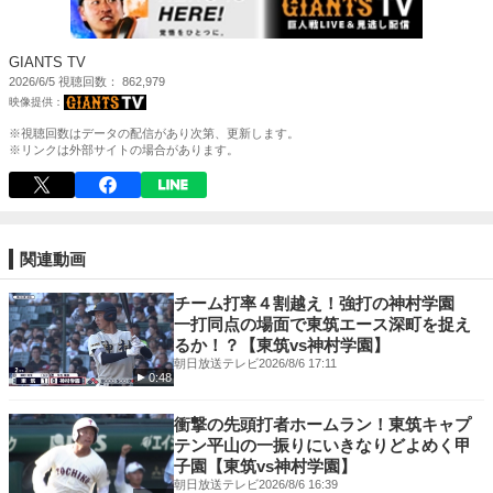
GIANTS TV
2026/6/5
視聴回数
862,979
※視聴回数はデータの配信があり次第、更新します。
※リンクは外部サイトの場合があります。
関連動画
チーム打率４割越え！強打の神村学園
一打同点の場面で東筑エース深町を捉え
るか！？【東筑vs神村学園】
朝日放送テレビ
2026/8/6 17:11
0:48
衝撃の先頭打者ホームラン！東筑キャプ
テン平山の一振りにいきなりどよめく甲
子園【東筑vs神村学園】
朝日放送テレビ
2026/8/6 16:39