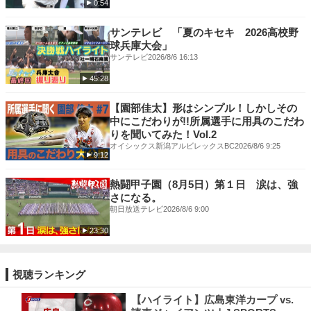
0:54
サンテレビ 「夏のキセキ 2026高校野
球兵庫大会」
サンテレビ
2026/8/6 16:13
45:28
【園部佳太】形はシンプル！しかしその
中にこだわりが!!所属選手に用具のこだわ
りを聞いてみた！Vol.2
オイシックス新潟アルビレックスBC
2026/8/6 9:25
9:12
熱闘甲子園（8月5日）第１日 涙は、強
さになる。
朝日放送テレビ
2026/8/6 9:00
23:30
視聴ランキング
【ハイライト】広島東洋カープ vs.