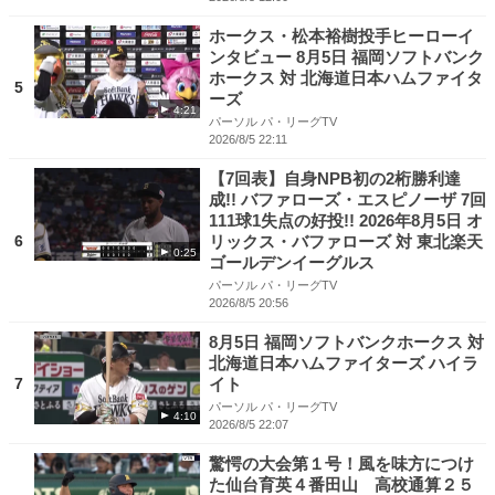
ホークス・松本裕樹投手ヒーローイ
ンタビュー 8月5日 福岡ソフトバンク
ホークス 対 北海道日本ハムファイタ
5
ーズ
4:21
パーソル パ・リーグTV
2026/8/5 22:11
【7回表】自身NPB初の2桁勝利達
成!! バファローズ・エスピノーザ 7回
111球1失点の好投!! 2026年8月5日 オ
6
リックス・バファローズ 対 東北楽天
0:25
ゴールデンイーグルス
パーソル パ・リーグTV
2026/8/5 20:56
8月5日 福岡ソフトバンクホークス 対
北海道日本ハムファイターズ ハイラ
7
イト
パーソル パ・リーグTV
4:10
2026/8/5 22:07
驚愕の大会第１号！風を味方につけ
た仙台育英４番田山 高校通算２５