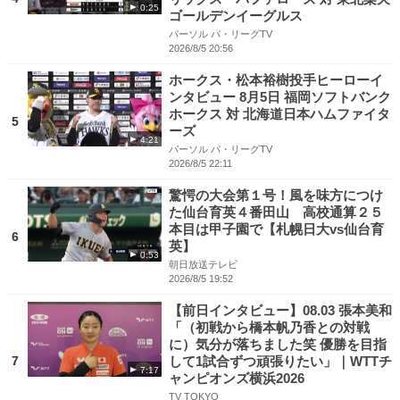
0:25
ゴールデンイーグルス
パーソル パ・リーグTV
2026/8/5 20:56
ホークス・松本裕樹投手ヒーローイ
ンタビュー 8月5日 福岡ソフトバンク
ホークス 対 北海道日本ハムファイタ
5
ーズ
4:21
パーソル パ・リーグTV
2026/8/5 22:11
驚愕の大会第１号！風を味方につけ
た仙台育英４番田山 高校通算２５
本目は甲子園で【札幌日大vs仙台育
6
英】
0:53
朝日放送テレビ
2026/8/5 19:52
【前日インタビュー】08.03 張本美和
「（初戦から橋本帆乃香との対戦
に）気分が落ちました笑 優勝を目指
7
して1試合ずつ頑張りたい」｜WTTチ
7:17
ャンピオンズ横浜2026
TV TOKYO