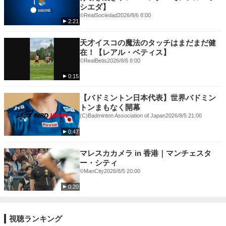
シエダ】
©RealSociedad
2026/8/6 8:00
2:21
天才イスコの魔法のタッチはまだまだ健
在！【レアル・ベティス】
©RealBetis
2026/8/6 8:00
0:15
【バドミントン日本代表】世界バドミン
トンまもなく開幕
(C)Badminton Association of Japan
2026/8/5 21:00
0:47
マレスカカメラ in 香港｜マンチェスタ
ー・シティ
©ManCity
2026/8/5 20:00
0:20
視聴ランキング