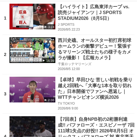
【ハイライト】広島東洋カープ vs.
読売ジャイアンツ｜J SPORTS
1
STADIUM2026（8月5日）
J SPORTS
3:18
2026/8/5 22:23
西川史礁、オールスター初打席初球
ホームランの衝撃デビュー！緊張す
るマリーンズ戦士たちの様子をカメ
2
ラが撮影！【広報カメラ】
16:39
千葉ロッテマリーンズ
2026/8/5 12:00
【卓球】早田ひな 苦しい初戦を乗り
越え2回戦へ「大事な1本を取り切れ
た」日本開催でファンへ恩返し｜
3
WTTチャンピオンズ横浜2026
2:06
TV TOKYO
2026/8/6 9:00
【7回表】自身NPB初の2桁勝利達
成!! バファローズ・エスピノーザ 7回
111球1失点の好投!! 2026年8月5日 オ
4
リックス・バファローズ 対 東北楽天