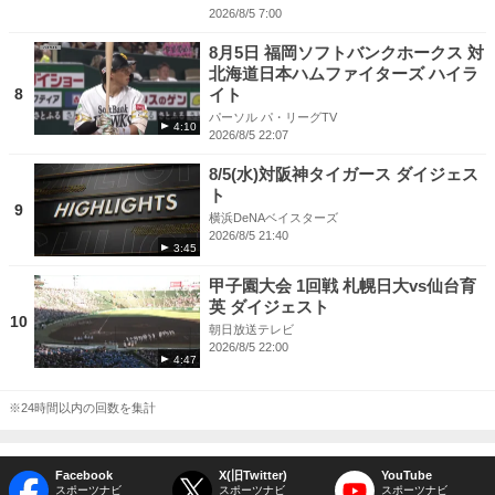
2026/8/5 7:00
8月5日 福岡ソフトバンクホークス 対
北海道日本ハムファイターズ ハイラ
8
イト
パーソル パ・リーグTV
4:10
2026/8/5 22:07
8/5(水)対阪神タイガース ダイジェス
ト
9
横浜DeNAベイスターズ
2026/8/5 21:40
3:45
甲子園大会 1回戦 札幌日大vs仙台育
英 ダイジェスト
10
朝日放送テレビ
2026/8/5 22:00
4:47
※24時間以内の回数を集計
Facebook
X(旧Twitter)
YouTube
スポーツナビ
スポーツナビ
スポーツナビ