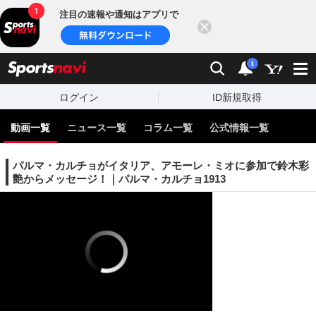
注目の速報や通知はアプリで
閉じる
sports
検索
通知
i
ログイン
ID新規取得
動画一覧
ニュース一覧
コラム一覧
公式情報一覧
パルマ・カルチョがイタリア、アモーレ・ミオに参加で鈴木彩
艶からメッセージ！｜パルマ・カルチョ1913