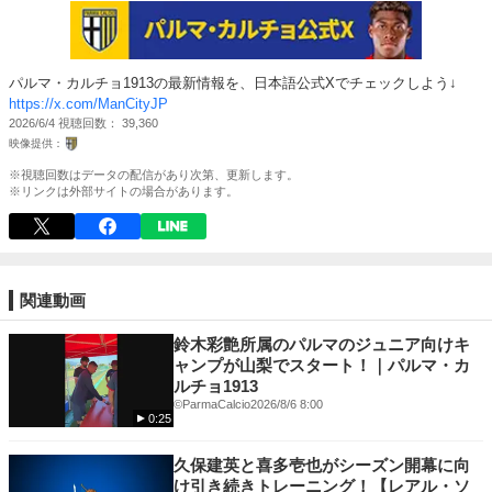
パルマ・カルチョ1913の最新情報を、日本語公式Xでチェックしよう↓
https://x.com/ManCityJP
2026/6/4
視聴回数
39,360
※視聴回数はデータの配信があり次第、更新します。
※リンクは外部サイトの場合があります。
関連動画
鈴木彩艶所属のパルマのジュニア向けキ
ャンプが山梨でスタート！｜パルマ・カ
ルチョ1913
©️ParmaCalcio
2026/8/6 8:00
0:25
久保建英と喜多壱也がシーズン開幕に向
け引き続きトレーニング！【レアル・ソ