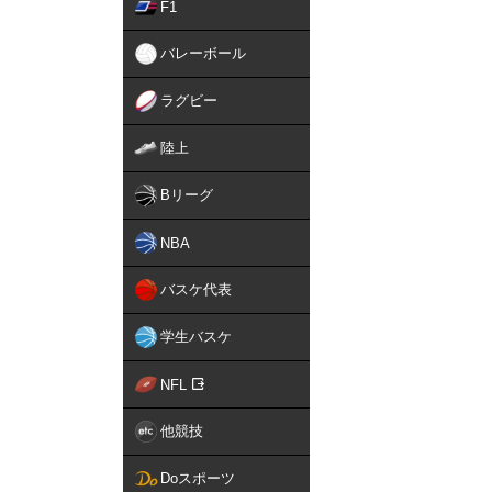
F1
バレーボール
ラグビー
陸上
Bリーグ
NBA
バスケ代表
学生バスケ
NFL
他競技
Doスポーツ