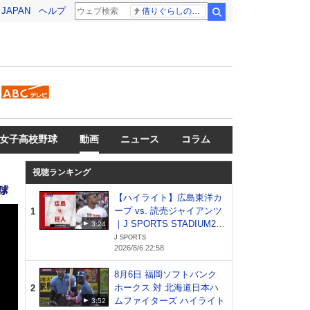
! JAPAN
ヘルプ
借りぐらしのアリエッティ 耳をすませば
検索
女子高校野球
動画
ニュース
コラム
視聴ランキング
【ハイライト】広島東洋カ
ープ vs. 読売ジャイアンツ
1
｜J SPORTS STADIUM20
3:24
26（8月6日）
J SPORTS
2026/8/6 22:58
8月6日 福岡ソフトバンク
ホークス 対 北海道日本ハ
2
ムファイターズ ハイライト
3:52