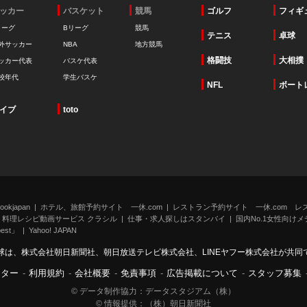
ッカー
バスケット
競馬
ゴルフ
フィギ
リーグ
Bリーグ
競馬
テニス
卓球
外サッカー
NBA
地方競馬
格闘技
大相撲
ッカー代表
バスケ代表
校年代
学生バスケ
NFL
ボート
イブ
toto
kjapan
ホテル、旅館予約サイト 一休.com
レストラン予約サイト 一休.com レ
料理レシピ動画サービス クラシル
仕事・求人探しはスタンバイ
国内No.1女性向けメデ
st」
Yahoo! JAPAN
球は、株式会社朝日新聞社、朝日放送テレビ株式会社、LINEヤフー株式会社が共同
ンター
-
利用規約
-
会社概要
-
免責事項
-
広告掲載について
-
スタッフ募集
© データ制作協力：データスタジアム（株）
© 情報提供：（株）朝日新聞社