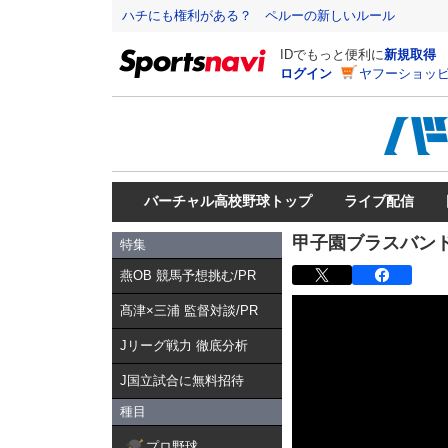
ハチにも権利がある？ ペルーの新しいルール
IDでもっと便利に
新規取得
ログイン
ヤフーショッピ
バーチャル高校野球トップ
ライブ配信
甲子園ブラスバンド
特集
燕OB 競馬予想挑む/PR
髙津×三浦 監督対談/PR
Jリーグ戦力 徹底分析
J国立試合に無料招待
種目
プロ野球