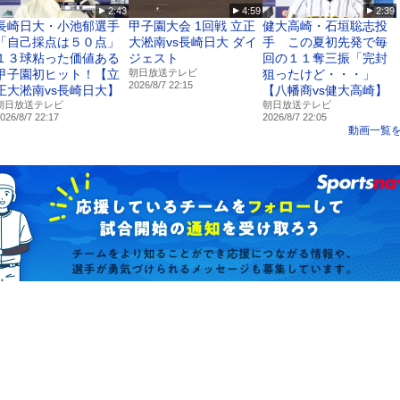
2:43
4:59
2:39
長崎日大・小池郁選手
甲子園大会 1回戦 立正
健大高崎・石垣聡志投
「自己採点は５０点」
大淞南vs長崎日大 ダイ
手 この夏初先発で毎
１３球粘った価値ある
ジェスト
回の１１奪三振「完封
甲子園初ヒット！【立
朝日放送テレビ
狙ったけど・・・」
2026/8/7 22:15
正大淞南vs長崎日大】
【八幡商vs健大高崎】
朝日放送テレビ
朝日放送テレビ
026/8/7 22:17
2026/8/7 22:05
動画一覧