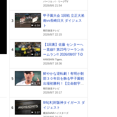
パーソル パ・リーグTV
2026/8/6 21:54
甲子園大会 1回戦 立正大淞
南vs長崎日大 ダイジェス
3
ト
4:59
朝日放送テレビ
2026/8/7 22:15
【1回裏】佐藤 センターへ
一直線!! 第23号ツーランホ
4
ームラン!! 2026/08/07 T-D
0:57
HANSHIN Tigers.
2026/8/7 18:36
鮮やかな逆転劇！有明が創
部３０年目を飾る甲子園初
5
出場初勝利！【立命館宇治
1:19
vs有明】
朝日放送テレビ
2026/8/7 20:17
8/6(木)対阪神タイガース ダ
イジェスト
6
3:37
横浜DeNAベイスターズ