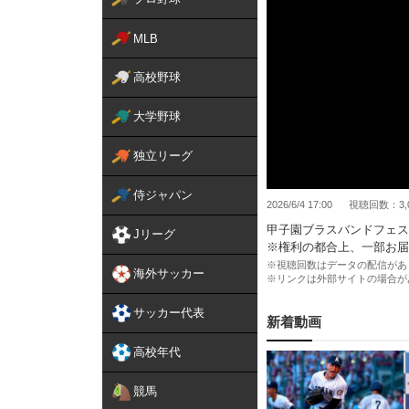
MLB
高校野球
大学野球
独立リーグ
侍ジャパン
2026/6/4 17:00
視聴回数：3,
甲子園ブラスバンドフェス
Jリーグ
※権利の都合上、一部お届
※視聴回数はデータの配信があ
海外サッカー
※リンクは外部サイトの場合が
サッカー代表
新着動画
高校年代
競馬