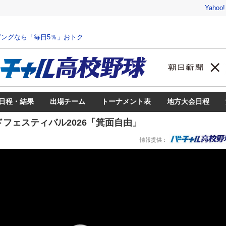
Yahoo
ングなら「毎日5％」おトク
日程・結果
出場チーム
トーナメント表
地方大会日程
フェスティバル2026「箕面自由」