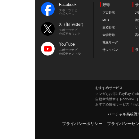
Facebook
野球
サ
スポーツナビ
プロ野球
J
公式ページ
MLB
海
X（旧Twitter）
高校野球
サ
スポーツナビ
公式アカウント
大学野球
高
独立リーグ
YouTube
ラ
スポーツナビ
侍ジャパン
公式チャンネル
おすすめサービス
マンガもお得にPayPayで eboo
自動車情報サイトcarview!
おすすめ情報サービス「mybe
バーチャル高校野
プライバシーポリシー
-
プライバシーセ