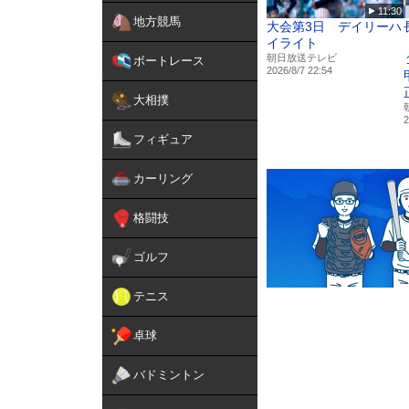
11:30
地方競馬
大会第3日 デイリーハ
イライト
朝日放送テレビ
ボートレース
2026/8/7 22:54
大相撲
2
フィギュア
カーリング
格闘技
ゴルフ
テニス
卓球
バドミントン