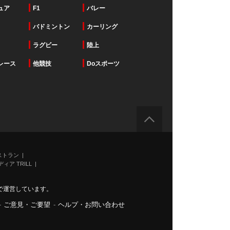
ュア
F1
バレー
バドミントン
カーリング
ラグビー
陸上
レース
他競技
Doスポーツ
ストラン
ィア TRILL
で運営しています。
-
ご意見・ご要望
-
ヘルプ・お問い合わせ