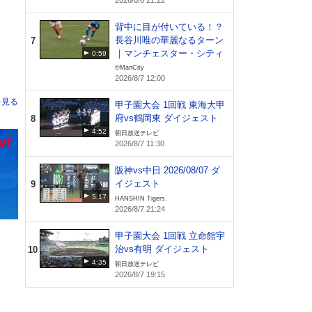
2026/8/6 21:22
背中に目が付いている！？
長谷川唯の華麗なるターン
7
｜マンチェスター・シティ
0:59
©ManCity
2026/8/7 12:00
甲子園大会 1回戦 東海大甲
府vs鶴岡東 ダイジェスト
8
4:52
朝日放送テレビ
2026/8/7 11:30
阪神vs中日 2026/08/07 ダ
イジェスト
9
5:17
HANSHIN Tigers.
2026/8/7 21:24
甲子園大会 1回戦 立命館宇
治vs有明 ダイジェスト
10
4:35
朝日放送テレビ
2026/8/7 19:15