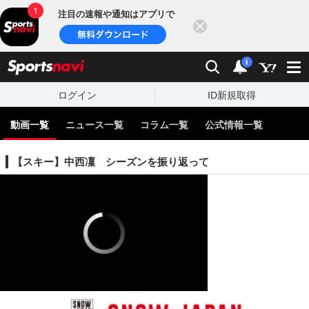
注目の速報や通知はアプリで
閉じる
sports
検索
通知
i
ログイン
ID新規取得
動画一覧
ニュース一覧
コラム一覧
公式情報一覧
【スキー】中西凜 シーズンを振り返って