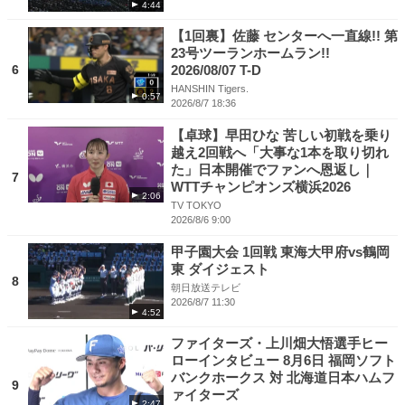
4:44
【1回裏】佐藤 センターへ一直線!! 第
23号ツーランホームラン!!
6
2026/08/07 T-D
HANSHIN Tigers.
0:57
2026/8/7 18:36
【卓球】早田ひな 苦しい初戦を乗り
越え2回戦へ「大事な1本を取り切れ
た」日本開催でファンへ恩返し｜
7
WTTチャンピオンズ横浜2026
2:06
TV TOKYO
2026/8/6 9:00
甲子園大会 1回戦 東海大甲府vs鶴岡
東 ダイジェスト
8
朝日放送テレビ
2026/8/7 11:30
4:52
ファイターズ・上川畑大悟選手ヒー
ローインタビュー 8月6日 福岡ソフト
バンクホークス 対 北海道日本ハムフ
9
ァイターズ
2:47