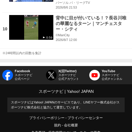
パーソル パ・リーグTV
2026/8/6 21:53
背中に目が付いている！？長谷川唯
の華麗なるターン｜マンチェスタ
10
ー・シティ
©ManCity
0:59
2026/8/7 12:00
※24時間以内の回数を集計
Facebook
X(旧Twitter)
YouTube
スポーツナビ
スポーツナビ
スポーツナビ
公式ページ
公式アカウント
公式チャンネル
スポーツナビ
Yahoo! JAPAN
スポーツナビはYahoo! JAPANのサービスであり、LINEヤフー株式会社がス
ポーツナビ株式会社と協力して運営しています。
プライバシーポリシー
プライバシーセンター
規約
会社概要