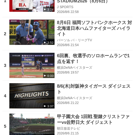
1
STADIUM2026（8月6日）
J SPORTS
3:24
2026/8/6 22:58
8月6日 福岡ソフトバンクホークス 対
北海道日本ハムファイターズ ハイラ
2
イト
パーソル パ・リーグTV
3:52
2026/8/6 21:54
6回裏、牧選手のソロホームランで1
点を返す！
3
横浜DeNAベイスターズ
2026/8/6 19:57
0:33
8/6(木)対阪神タイガース ダイジェス
ト
4
横浜DeNAベイスターズ
2026/8/6 21:22
3:37
甲子園大会 1回戦 聖隷クリストファ
ーvs佐野日大 ダイジェスト
5
朝日放送テレビ
2026/8/6 21:15