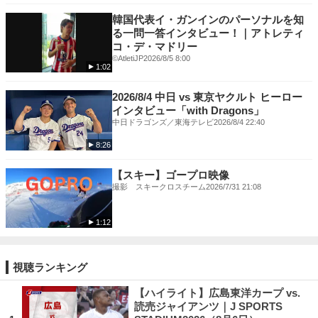
韓国代表イ・ガンインのパーソナルを知
る一問一答インタビュー！｜アトレティ
コ・デ・マドリー
©️AtletiJP
2026/8/5 8:00
1:02
2026/8/4 中日 vs 東京ヤクルト ヒーロー
インタビュー「with Dragons」
中日ドラゴンズ／東海テレビ
2026/8/4 22:40
8:26
【スキー】ゴープロ映像
撮影 スキークロスチーム
2026/7/31 21:08
1:12
視聴ランキング
【ハイライト】広島東洋カープ vs.
読売ジャイアンツ｜J SPORTS