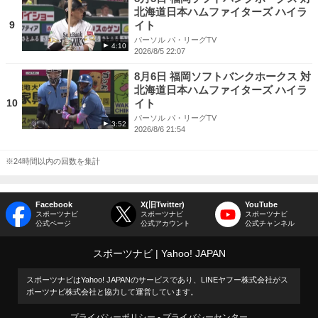
北海道日本ハムファイターズ ハイラ
9
イト
パーソル パ・リーグTV
4:10
2026/8/5 22:07
8月6日 福岡ソフトバンクホークス 対
北海道日本ハムファイターズ ハイラ
10
イト
パーソル パ・リーグTV
3:52
2026/8/6 21:54
※24時間以内の回数を集計
Facebook
X(旧Twitter)
YouTube
スポーツナビ
スポーツナビ
スポーツナビ
公式ページ
公式アカウント
公式チャンネル
スポーツナビ
Yahoo! JAPAN
スポーツナビはYahoo! JAPANのサービスであり、LINEヤフー株式会社がス
ポーツナビ株式会社と協力して運営しています。
プライバシーポリシー
プライバシーセンター