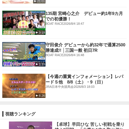
21:01
135期 宮崎心之介 デビュー約1年9カ月
での初優勝！
BOAT RACE
2026/8/4 18:47
3:19
守田俊介 デビューから約32年で通算2500
勝達成!! │三国一般 初日7R
BOAT RACE
2026/8/4 16:48
1:33
【今週の重賞インフォメーション】レパ
ードＳ他 8/8（土）・9（日）
JRA日本中央競馬会
2026/8/3 18:03
6:26
視聴ランキング
【卓球】早田ひな 苦しい初戦を乗り