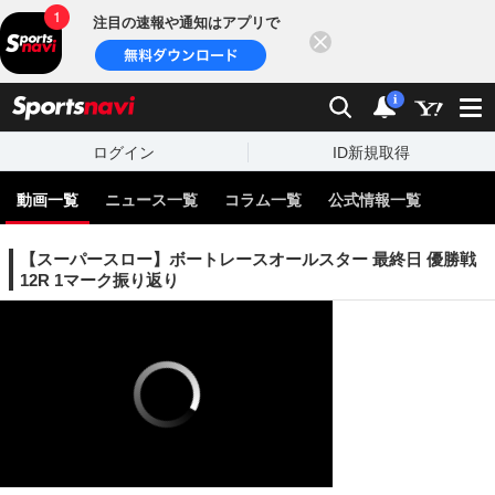
注目の速報や通知はアプリで
閉じる
sports
検索
通知
i
ログイン
ID新規取得
動画一覧
ニュース一覧
コラム一覧
公式情報一覧
【スーパースロー】ボートレースオールスター 最終日 優勝戦
12R 1マーク振り返り