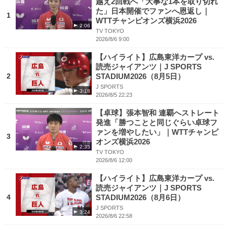
越え2回戦へ「大事な1本を取り切れ
た」日本開催でファンへ恩返し｜
1
WTTチャンピオンズ横浜2026
2:06
TV TOKYO
2026/8/6 9:00
【ハイライト】広島東洋カープ vs.
読売ジャイアンツ｜J SPORTS
2
STADIUM2026（8月5日）
J SPORTS
3:18
2026/8/5 22:23
【卓球】張本智和 連覇へストレート
発進「勝つことと同じぐらい卓球フ
ァンを増やしたい」｜WTTチャンピ
3
オンズ横浜2026
2:35
TV TOKYO
2026/8/6 12:00
【ハイライト】広島東洋カープ vs.
読売ジャイアンツ｜J SPORTS
4
STADIUM2026（8月6日）
J SPORTS
3:24
2026/8/6 22:58