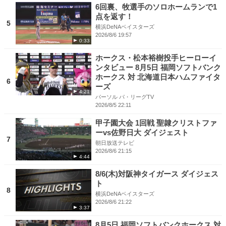
6回裏、牧選手のソロホームランで1
点を返す！
5
横浜DeNAベイスターズ
2026/8/6 19:57
0:33
ホークス・松本裕樹投手ヒーローイ
ンタビュー 8月5日 福岡ソフトバンク
ホークス 対 北海道日本ハムファイタ
6
ーズ
4:21
パーソル パ・リーグTV
2026/8/5 22:11
甲子園大会 1回戦 聖隷クリストファ
ーvs佐野日大 ダイジェスト
7
朝日放送テレビ
2026/8/6 21:15
4:44
8/6(木)対阪神タイガース ダイジェス
ト
8
横浜DeNAベイスターズ
2026/8/6 21:22
3:37
8月5日 福岡ソフトバンクホークス 対