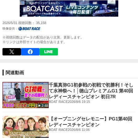
2026/5/31
視聴回数
35,158
※視聴回数はデータの配信があり次第、更新します。
※リンクは外部サイトの場合があります。
関連動画
千葉真弥G1初参戦の初戦で初勝利！そし
て水神祭へ！│徳山プレミアムG1 第40回
レディースチャンピオン 初日7R
BOAT RACE
2026/8/6 19:15
2:48
【オープニングセレモニー】PG1第40回
レディースチャンピオン
BOAT RACE
2026/8/6 11:06