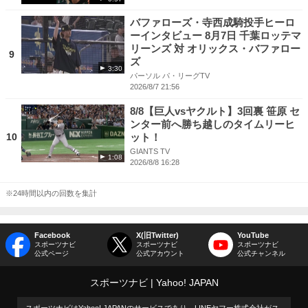
バファローズ・寺西成騎投手ヒーロ
ーインタビュー 8月7日 千葉ロッテマ
リーンズ 対 オリックス・バファロー
9
ズ
3:30
パーソル パ・リーグTV
2026/8/7 21:56
8/8【巨人vsヤクルト】3回裏 笹原 セ
ンター前へ勝ち越しのタイムリーヒ
10
ット！
GIANTS TV
1:08
2026/8/8 16:28
※24時間以内の回数を集計
Facebook
X(旧Twitter)
YouTube
スポーツナビ
スポーツナビ
スポーツナビ
公式ページ
公式アカウント
公式チャンネル
スポーツナビ
Yahoo! JAPAN