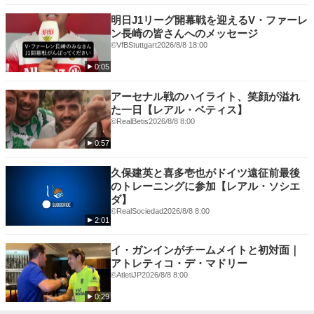
🏆各国カップ戦を独占配信🏆
🟥FAカップ
明日J1リーグ開幕戦を迎えるV・ファーレ
🟦コパ・デル・レイ
ン長崎の皆さんへのメッセージ
🟥FAコミュニティ・シールド
©VfBStuttgart
2026/8/8 18:00
🟨スーペルコパ・デ・エスパーニャ
0:05
📺その他、ハイライト番組や過去映像なども充実📺
アーセナル戦のハイライト、笑顔が溢れ
た一日【レアル・ベティス】
★「サッカーパック」概要
©RealBetis
2026/8/8 8:00
月額2,600円で上記の豊富なコンテンツを
お楽しみいただけるサッカーに特化したプランです。
0:57
下記ページより加入いただくと、初月1,400円で
久保建英と喜多壱也がドイツ遠征前最後
「サッカーパック」＋「月額プラン(無料トライアル)」
のトレーニングに参加【レアル・ソシエ
お得にお楽しみいただくことができます✨
ダ】
↓
©RealSociedad
2026/8/8 8:00
詳細はこちら👉
https://www.video.unext.jp/lp/football_pack?
2:01
cid=D33377&rid=SR00671&adid=XXX&utm_source=youtube&utm_mediu
m=social&utm_campaign=youtube_title_football&utm_content=SR0067
イ・ガンインがチームメイトと初対面｜
アトレティコ・デ・マドリー
©️AtletiJP
2026/8/8 8:00
0:29