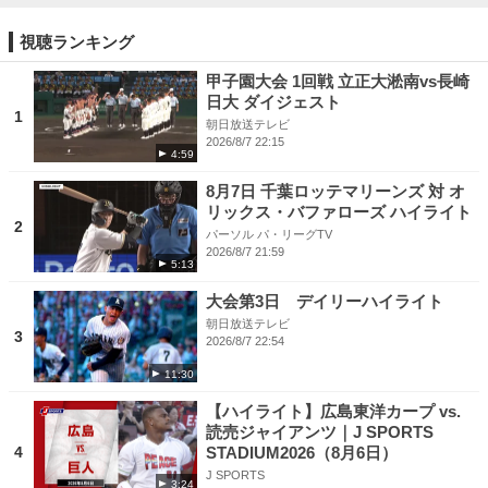
視聴ランキング
甲子園大会 1回戦 立正大淞南vs長崎
日大 ダイジェスト
1
朝日放送テレビ
2026/8/7 22:15
4:59
8月7日 千葉ロッテマリーンズ 対 オ
リックス・バファローズ ハイライト
2
パーソル パ・リーグTV
2026/8/7 21:59
5:13
大会第3日 デイリーハイライト
朝日放送テレビ
3
2026/8/7 22:54
11:30
【ハイライト】広島東洋カープ vs.
読売ジャイアンツ｜J SPORTS
4
STADIUM2026（8月6日）
J SPORTS
3:24