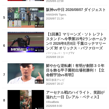
2026/8/6 22:58
阪神vs中日 2026/08/07 ダイジェスト
HANSHIN Tigers.
5
2026/8/7 21:24
5:17
【1回裏】マリーンズ・ソト レフト
スタンドへ今季第15号2ランホームラ
ン!! 2026年8月8日 千葉ロッテマリー
6
ンズ 対 オリックス・バファローズ
0:55
パーソル パ・リーグTV
2026/8/8 19:14
鮮やかな逆転劇！有明が創部３０年
目を飾る甲子園初出場初勝利！【立
7
命館宇治vs有明】
朝日放送テレビ
1:19
2026/8/7 20:17
アーセナル戦のハイライト、笑顔が
溢れた一日【レアル・ベティス】
8
©RealBetis
2026/8/8 8:00
0:57