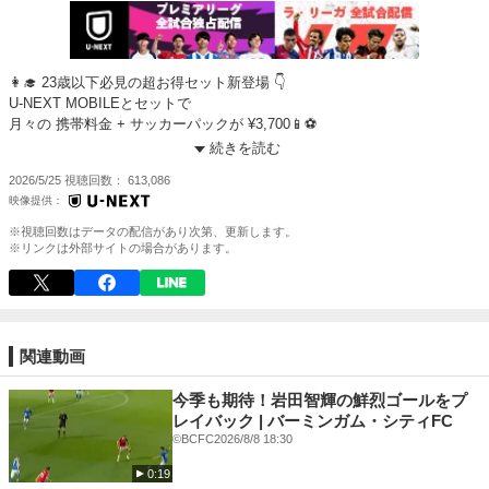
👩‍🎓 23歳以下必見の超お得セット新登場 👇
U-NEXT MOBILEとセットで
月々の 携帯料金 + サッカーパックが ¥3,700📱⚽️
お得に世界最高峰のサッカーを楽しもう！
続きを読む
https://mobile.unext.jp/soccer-pack
2026/5/25
視聴回数
613,086
-----------
実況：
※視聴回数はデータの配信があり次第、更新します。
解説：
※リンクは外部サイトの場合があります。
provided by: IMAGO
---------
U-NEXT 📣『サッカーパック』販売中🎉
関連動画
最高峰の戦いを見逃すな⚽️
🟪プレミアリーグ【独占配信】
今季も期待！岩田智輝の鮮烈ゴールをプ
🟥ラ・リーガ 1部
レイバック | バーミンガム・シティFC
🟧エールディヴィジ
©BCFC
2026/8/8 18:30
💛ウィメンズ・スーパー・リーグ（英・女子１部）
0:19