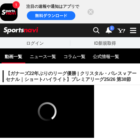
注目の速報や通知はアプリで
閉じる
sports
検索
通知
i
ログイン
ID新規取得
動画一覧
ニュース一覧
コラム一覧
公式情報一覧
【ガナーズ22年ぶりのリーグ優勝 | クリスタル・パレス v アー
セナル｜ショートハイライト】プレミアリーグ25/26 第38節