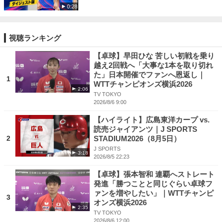
0:28
視聴ランキング
【卓球】早田ひな 苦しい初戦を乗り
越え2回戦へ「大事な1本を取り切れ
た」日本開催でファンへ恩返し｜
1
WTTチャンピオンズ横浜2026
2:06
TV TOKYO
2026/8/6 9:00
【ハイライト】広島東洋カープ vs.
読売ジャイアンツ｜J SPORTS
2
STADIUM2026（8月5日）
J SPORTS
3:18
2026/8/5 22:23
【卓球】張本智和 連覇へストレート
発進「勝つことと同じぐらい卓球フ
ァンを増やしたい」｜WTTチャンピ
3
オンズ横浜2026
2:35
TV TOKYO
2026/8/6 12:00