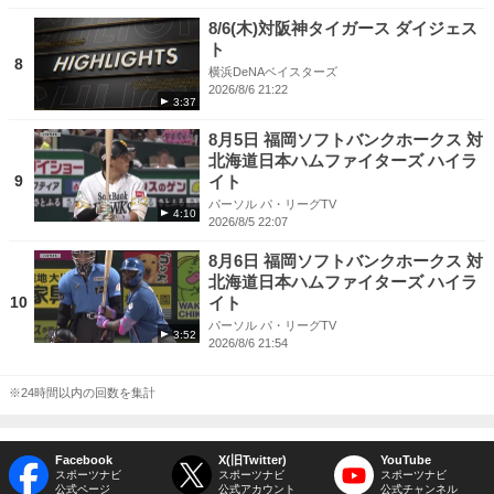
8/6(木)対阪神タイガース ダイジェス
ト
8
横浜DeNAベイスターズ
2026/8/6 21:22
3:37
8月5日 福岡ソフトバンクホークス 対
北海道日本ハムファイターズ ハイラ
9
イト
パーソル パ・リーグTV
4:10
2026/8/5 22:07
8月6日 福岡ソフトバンクホークス 対
北海道日本ハムファイターズ ハイラ
10
イト
パーソル パ・リーグTV
3:52
2026/8/6 21:54
※24時間以内の回数を集計
Facebook
X(旧Twitter)
YouTube
スポーツナビ
スポーツナビ
スポーツナビ
公式ページ
公式アカウント
公式チャンネル