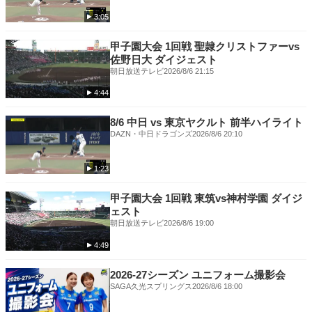
3:05
甲子園大会 1回戦 聖隷クリストファーvs
佐野日大 ダイジェスト
朝日放送テレビ
2026/8/6 21:15
4:44
8/6 中日 vs 東京ヤクルト 前半ハイライト
DAZN・中日ドラゴンズ
2026/8/6 20:10
1:23
甲子園大会 1回戦 東筑vs神村学園 ダイジ
ェスト
朝日放送テレビ
2026/8/6 19:00
4:49
2026-27シーズン ユニフォーム撮影会
SAGA久光スプリングス
2026/8/6 18:00