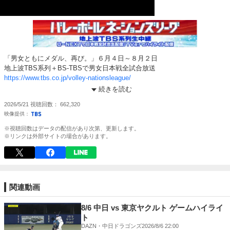
「男女ともにメダル、再び。」６月４日～８月２日
地上波TBS系列＋BS-TBSで男女日本戦全試合放送
https://www.tbs.co.jp/volley-nationsleague/
U-NEXTで日本戦全試合生配信
続きを読む
TVerでもハイライト配信
2026/5/21
視聴回数
662,320
※視聴回数はデータの配信があり次第、更新します。
※リンクは外部サイトの場合があります。
関連動画
8/6 中日 vs 東京ヤクルト ゲームハイライ
ト
DAZN・中日ドラゴンズ
2026/8/6 22:00