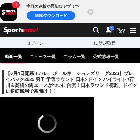
注目の速報や通知はアプリで
閉じる
sports
検索
通知
i
ログイン
ID新規取得
動画一覧
ニュース一覧
コラム一覧
公式情報一覧
【6月4日開幕！バレーボールネーションズリーグ2026】プレ
イバック2025 男子 予選ラウンド 日本×ドイツ ハイライト//石
川＆髙橋の両エースがついに合流！日本ラウンド初戦、ドイツ
に逆転勝利で幕開け！！