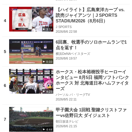
【ハイライト】広島東洋カープ vs.
読売ジャイアンツ｜J SPORTS
4
STADIUM2026（8月6日）
J SPORTS
3:24
2026/8/6 22:58
6回裏、牧選手のソロホームランで1
点を返す！
5
横浜DeNAベイスターズ
2026/8/6 19:57
0:33
ホークス・松本裕樹投手ヒーローイ
ンタビュー 8月5日 福岡ソフトバンク
ホークス 対 北海道日本ハムファイタ
6
ーズ
4:21
パーソル パ・リーグTV
2026/8/5 22:11
甲子園大会 1回戦 聖隷クリストファ
ーvs佐野日大 ダイジェスト
7
朝日放送テレビ
2026/8/6 21:15
4:44