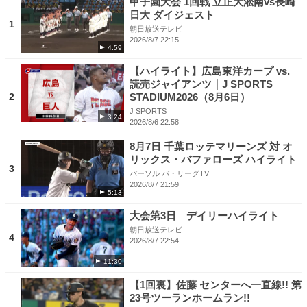
甲子園大会 1回戦 立正大淞南vs長崎
日大 ダイジェスト
1
朝日放送テレビ
2026/8/7 22:15
4:59
【ハイライト】広島東洋カープ vs.
読売ジャイアンツ｜J SPORTS
2
STADIUM2026（8月6日）
J SPORTS
3:24
2026/8/6 22:58
8月7日 千葉ロッテマリーンズ 対 オ
リックス・バファローズ ハイライト
3
パーソル パ・リーグTV
2026/8/7 21:59
5:13
大会第3日 デイリーハイライト
朝日放送テレビ
4
2026/8/7 22:54
11:30
【1回裏】佐藤 センターへ一直線!! 第
23号ツーランホームラン!!