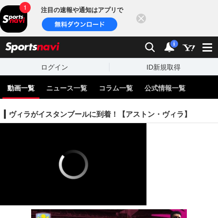
注目の速報や通知はアプリで
閉じる
sports
検索
通知
i
ログイン
ID新規取得
動画一覧
ニュース一覧
コラム一覧
公式情報一覧
ヴィラがイスタンブールに到着！【アストン・ヴィラ】