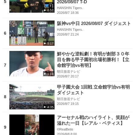
5
2026/08/07 T-D
HANSHIN Tigers.
0:57
2026/8/7 18:36
阪神vs中日 2026/08/07 ダイジェスト
HANSHIN Tigers.
6
2026/8/7 21:24
5:17
鮮やかな逆転劇！有明が創部３０年
目を飾る甲子園初出場初勝利！【立
7
命館宇治vs有明】
朝日放送テレビ
1:19
2026/8/7 20:17
甲子園大会 1回戦 立命館宇治vs有明
ダイジェスト
8
朝日放送テレビ
2026/8/7 19:15
4:35
アーセナル戦のハイライト、笑顔が
溢れた一日【レアル・ベティス】
9
©RealBetis
2026/8/8 8:00