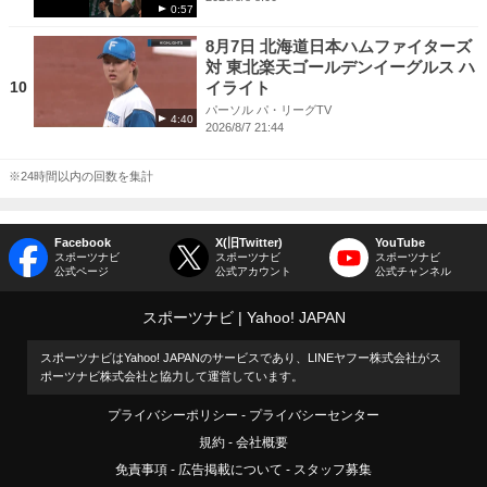
0:57
8月7日 北海道日本ハムファイターズ
対 東北楽天ゴールデンイーグルス ハ
10
イライト
パーソル パ・リーグTV
4:40
2026/8/7 21:44
※24時間以内の回数を集計
Facebook
X(旧Twitter)
YouTube
スポーツナビ
スポーツナビ
スポーツナビ
公式ページ
公式アカウント
公式チャンネル
スポーツナビ
Yahoo! JAPAN
スポーツナビはYahoo! JAPANのサービスであり、LINEヤフー株式会社がス
ポーツナビ株式会社と協力して運営しています。
プライバシーポリシー
プライバシーセンター
規約
会社概要
免責事項
広告掲載について
スタッフ募集