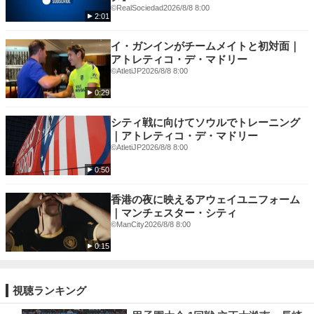
©RealSociedad
2026/8/8 8:00
2:01
イ・ガンインがチームメイトと初対面｜
アトレティコ・デ・マドリー
©️AtletiJP
2026/8/8 8:00
0:29
シティ戦に向けてソウルでトレーニング
｜アトレティコ・デ・マドリー
©️AtletiJP
2026/8/8 8:00
0:50
香港の夜に映えるアウェイユニフォーム
｜マンチェスター・シティ
©ManCity
2026/8/8 8:00
0:15
視聴ランキング