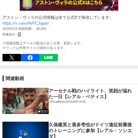
アストン・ヴィラの公式情報は全て公式Xで発信しています↓
https://x.com/AVFCJapan
2026/5/19
視聴回数
48,809
※視聴回数はデータの配信があり次第、更新します。
※リンクは外部サイトの場合があります。
関連動画
アーセナル戦のハイライト、笑顔が溢れ
た一日【レアル・ベティス】
©RealBetis
2026/8/8 8:00
0:57
久保建英と喜多壱也がドイツ遠征前最後
のトレーニングに参加【レアル・ソシエ
ダ】