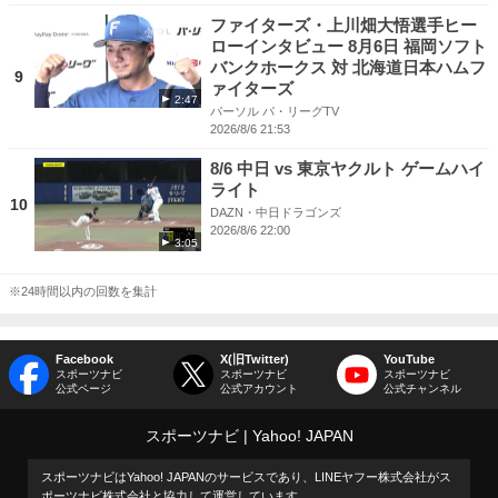
ファイターズ・上川畑大悟選手ヒー
ローインタビュー 8月6日 福岡ソフト
バンクホークス 対 北海道日本ハムフ
9
ァイターズ
2:47
パーソル パ・リーグTV
2026/8/6 21:53
8/6 中日 vs 東京ヤクルト ゲームハイ
ライト
10
DAZN・中日ドラゴンズ
2026/8/6 22:00
3:05
※24時間以内の回数を集計
Facebook
X(旧Twitter)
YouTube
スポーツナビ
スポーツナビ
スポーツナビ
公式ページ
公式アカウント
公式チャンネル
スポーツナビ
Yahoo! JAPAN
スポーツナビはYahoo! JAPANのサービスであり、LINEヤフー株式会社がス
ポーツナビ株式会社と協力して運営しています。