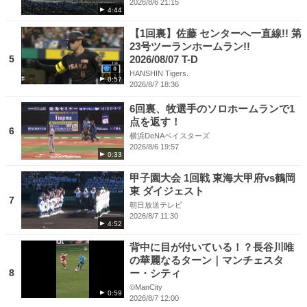
2026/8/6 21:15
4:44
【1回裏】佐藤 センターへ一直線!! 第
23号ツーランホームラン!!
5
2026/08/07 T-D
HANSHIN Tigers.
0:57
2026/8/7 18:36
6回裏、牧選手のソロホームランで1
点を返す！
6
横浜DeNAベイスターズ
2026/8/6 19:57
0:33
甲子園大会 1回戦 東海大甲府vs鶴岡
東 ダイジェスト
7
朝日放送テレビ
2026/8/7 11:30
4:52
背中に目が付いている！？長谷川唯
の華麗なるターン｜マンチェスタ
8
ー・シティ
©ManCity
0:59
2026/8/7 12:00