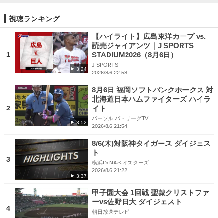
視聴ランキング
【ハイライト】広島東洋カープ vs.
読売ジャイアンツ｜J SPORTS
1
STADIUM2026（8月6日）
J SPORTS
3:24
2026/8/6 22:58
8月6日 福岡ソフトバンクホークス 対
北海道日本ハムファイターズ ハイラ
2
イト
パーソル パ・リーグTV
3:52
2026/8/6 21:54
8/6(木)対阪神タイガース ダイジェス
ト
3
横浜DeNAベイスターズ
2026/8/6 21:22
3:37
甲子園大会 1回戦 聖隷クリストファ
ーvs佐野日大 ダイジェスト
4
朝日放送テレビ