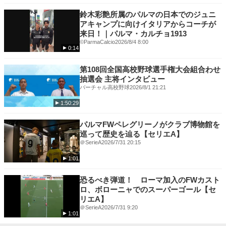
鈴木彩艶所属のパルマの日本でのジュニ
アキャンプに向けイタリアからコーチが
来日！｜パルマ・カルチョ1913
©️ParmaCalcio
2026/8/4 8:00
0:14
第108回全国高校野球選手権大会組合わせ
抽選会 主将インタビュー
バーチャル高校野球
2026/8/1 21:21
1:50:29
パルマFWペレグリーノがクラブ博物館を
巡って歴史を辿る【セリエA】
＠SerieA
2026/7/31 20:15
1:01
恐るべき弾道！ ローマ加入のFWカスト
ロ、ボローニャでのスーパーゴール【セ
リエA】
＠SerieA
2026/7/31 9:20
1:01