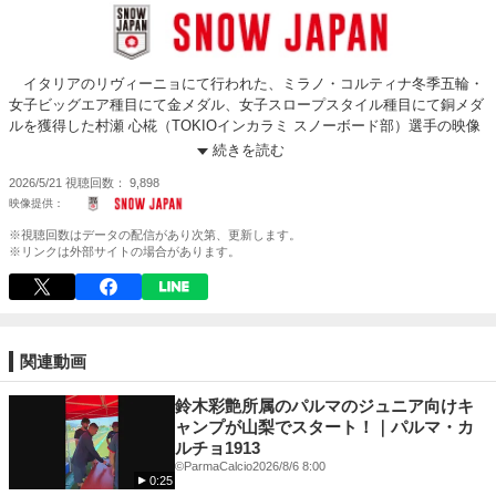
イタリアのリヴィーニョにて行われた、ミラノ・コルティナ冬季五輪・
女子ビッグエア種目にて金メダル、女子スロープスタイル種目にて銅メダ
ルを獲得した村瀬 心椛（TOKIOインカラミ スノーボード部）選手の映像
を大公開します。村瀬 心椛（TOKIOインカラミ スノーボード部）選手
続きを読む
は、スノーボード・女子ビッグエア種目にて日本人初の金メダルを獲得す
2026/5/21
視聴回数
9,898
るという偉業を成し遂げました。
この映像は今季ワールドカップのスロープスタイル種目、初戦の公開練
習の映像になります。ジャンプ台横と下部から撮影されており、BS1980
※視聴回数はデータの配信があり次第、更新します。
(5回転半)をしております。本番に向けて滑りを調整している様子が、映像
※リンクは外部サイトの場合があります。
からうかがえます。村瀬 心椛（TOKIOインカラミ スノーボード部）はス
ロープスタイル種目初戦・アメリカワールドカップを3位で終えました。
関連動画
鈴木彩艶所属のパルマのジュニア向けキ
ャンプが山梨でスタート！｜パルマ・カ
ルチョ1913
©️ParmaCalcio
2026/8/6 8:00
0:25